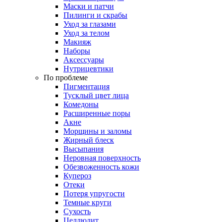
Маски и патчи
Пилинги и скрабы
Уход за глазами
Уход за телом
Макияж
Наборы
Аксессуары
Нутрицевтики
По проблеме
Пигментация
Тусклый цвет лица
Комедоны
Расширенные поры
Акне
Морщины и заломы
Жирный блеск
Высыпания
Неровная поверхность
Обезвоженность кожи
Купероз
Отеки
Потеря упругости
Темные круги
Сухость
Целлюлит