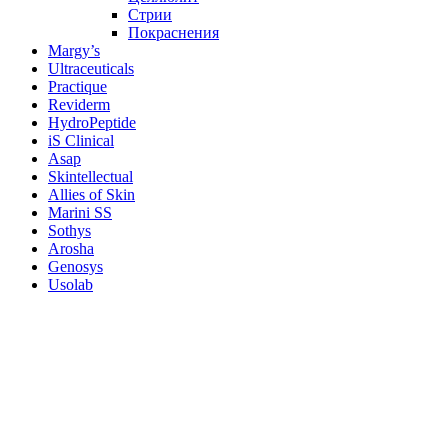
Стрии
Покраснения
Margy’s
Ultraceuticals
Practique
Reviderm
HydroPeptide
iS Clinical
Asap
Skintellectual
Allies of Skin
Marini SS
Sothys
Arosha
Genosys
Usolab