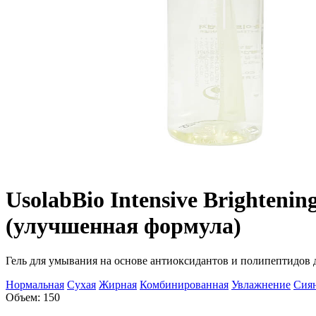
Usolab
Bio Intensive Brightenin
(улучшенная формула)
Гель для умывания на основе антиоксидантов и полипептидов 
Нормальная
Сухая
Жирная
Комбинированная
Увлажнение
Сиян
Объем: 150