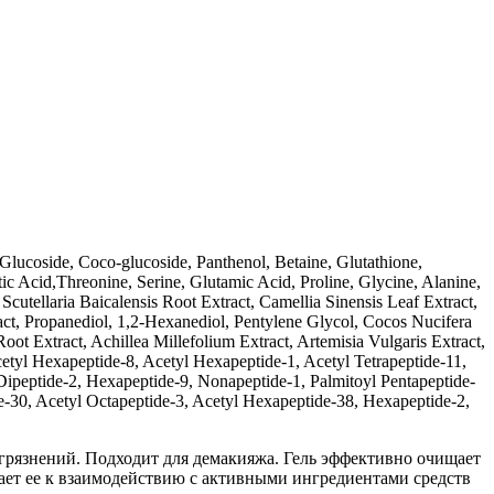
lucoside, Coco-glucoside, Panthenol, Betaine, Glutathione,
c Acid,Threonine, Serine, Glutamic Acid, Proline, Glycine, Alanine,
cutellaria Baicalensis Root Extract, Camellia Sinensis Leaf Extract,
act, Propanediol, 1,2-Hexanediol, Pentylene Glycol, Cocos Nucifera
oot Extract, Achillea Millefolium Extract, Artemisia Vulgaris Extract,
etyl Hexapeptide-8, Acetyl Hexapeptide-1, Acetyl Tetrapeptide-11,
 Dipeptide-2, Hexapeptide-9, Nonapeptide-1, Palmitoyl Pentapeptide-
ide-30, Acetyl Octapeptide-3, Acetyl Hexapeptide-38, Hexapeptide-2,
загрязнений. Подходит для демакияжа. Гель эффективно очищает
вает ее к взаимодействию с активными ингредиентами средств