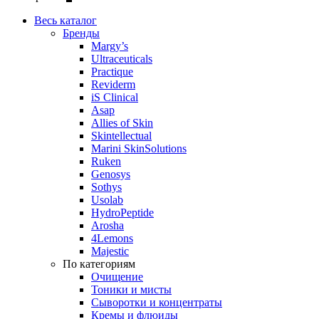
Весь каталог
Бренды
Margy’s
Ultraceuticals
Practique
Reviderm
iS Clinical
Asap
Allies of Skin
Skintellectual
Marini SkinSolutions
Ruken
Genosys
Sothys
Usolab
HydroPeptide
Arosha
4Lemons
Majestic
По категориям
Очищение
Тоники и мисты
Сыворотки и концентраты
Кремы и флюиды