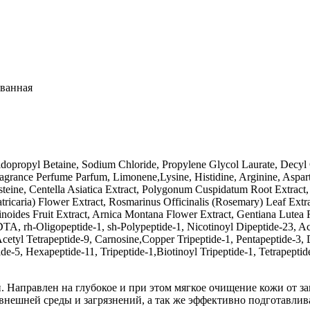
ованная
dopropyl Betaine, Sodium Chloride, Propylene Glycol Laurate, Decyl G
grance Perfume Parfum, Limonene,Lysine, Histidine, Arginine, Asparti
steine, Centella Asiatica Extract, Polygonum Cuspidatum Root Extract, S
tricaria) Flower Extract, Rosmarinus Officinalis (Rosemary) Leaf Extr
inoides Fruit Extract, Arnica Montana Flower Extract, Gentiana Lutea R
DTA, rh-Oligopeptide-1, sh-Polypeptide-1, Nicotinoyl Dipeptide-23, Ac
 Acetyl Tetrapeptide-9, Carnosine,Copper Tripeptide-1, Pentapeptide-3,
ptide-5, Hexapeptide-11, Tripeptide-1,Biotinoyl Tripeptide-1, Tetrapept
лой. Направлен на глубокое и при этом мягкое очищение кожи от 
 внешней среды и загрязнений, а так же эффективно подготавли