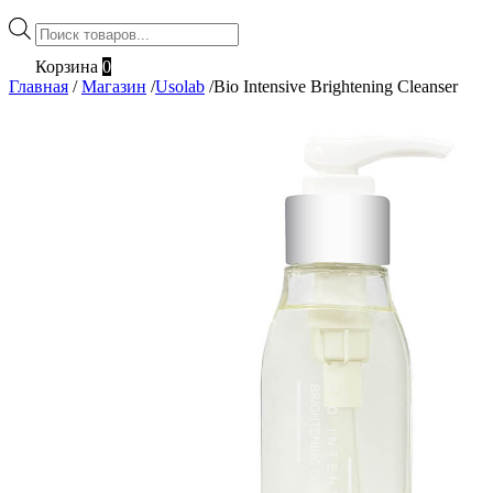
Поиск
товаров
Корзина
0
Главная
/
Магазин
/
Usolab
/
Bio Intensive Brightening Cleanser