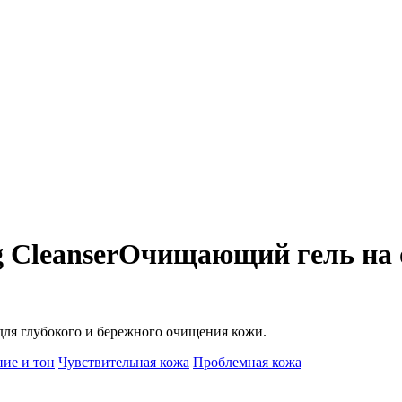
g Cleanser
Очищающий гель на о
для глубокого и бережного очищения кожи.
ие и тон
Чувствительная кожа
Проблемная кожа