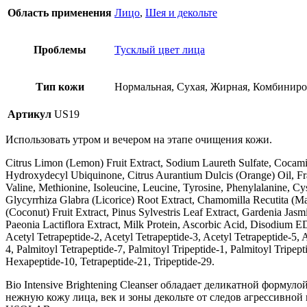
Область применения
Лицо
,
Шея и декольте
Проблемы
Тусклый цвет лица
Тип кожи
Нормальная, Сухая, Жирная, Комбинир
Артикул
US19
Использовать утром и вечером на этапе очищения кожи.
Citrus Limon (Lemon) Fruit Extract, Sodium Laureth Sulfate, Cocami
Hydroxydecyl Ubiquinone, Citrus Aurantium Dulcis (Orange) Oil, Fra
Valine, Methionine, Isoleucine, Leucine, Tyrosine, Phenylalanine, Cy
Glycyrrhiza Glabra (Licorice) Root Extract, Chamomilla Recutita (Ma
(Coconut) Fruit Extract, Pinus Sylvestris Leaf Extract, Gardenia Jasm
Paeonia Lactiflora Extract, Milk Protein, Ascorbic Acid, Disodium E
Acetyl Tetrapeptide-2, Acetyl Tetrapeptide-3, Acetyl Tetrapeptide-5,
4, Palmitoyl Tetrapeptide-7, Palmitoyl Tripeptide-1, Palmitoyl Tripe
Hexapeptide-10, Tetrapeptide-21, Tripeptide-29.
Вio Intensive Brightening Cleanser обладает деликатной форму
нежную кожу лица, век и зоны декольте от следов агрессивной