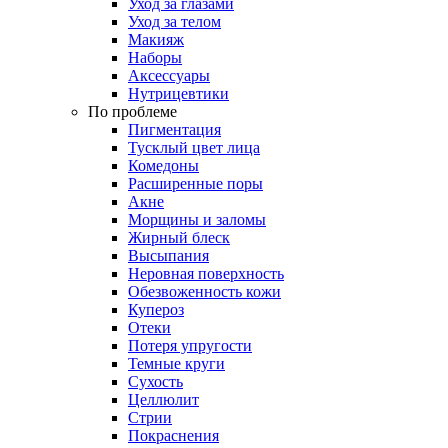
Уход за глазами
Уход за телом
Макияж
Наборы
Аксессуары
Нутрицевтики
По проблеме
Пигментация
Тусклый цвет лица
Комедоны
Расширенные поры
Акне
Морщины и заломы
Жирный блеск
Высыпания
Неровная поверхность
Обезвоженность кожи
Купероз
Отеки
Потеря упругости
Темные круги
Сухость
Целлюлит
Стрии
Покраснения