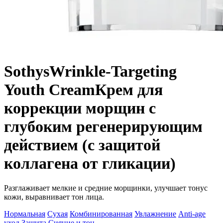
Sothys
Wrinkle-Targeting
Youth Cream
Крем для
коррекции морщин с
глубоким регенерирующим
действием (с защитой
коллагена от гликации)
Разглаживает мелкие и средние морщинки, улучшает тонус
кожи, выравнивает тон лица.
Нормальная
Сухая
Комбинированная
Увлажнение
Anti-age
уход
Защита
Сияние и тон