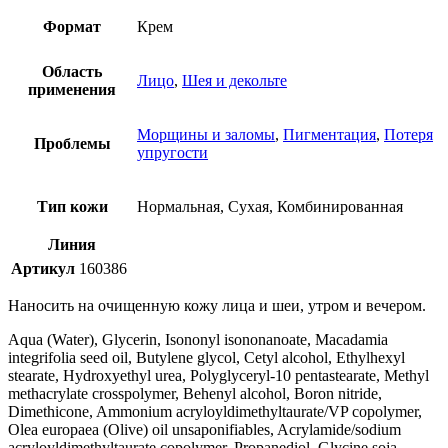
Формат
Крем
Область
Лицо
,
Шея и декольте
применения
Морщины и заломы
,
Пигментация
,
Потеря
Проблемы
упругости
Тип кожи
Нормальная, Сухая, Комбинированная
Линия
Артикул
160386
Наносить на очищенную кожу лица и шеи, утром и вечером.
Aqua (Water), Glycerin, Isononyl isononanoate, Macadamia
integrifolia seed oil, Butylene glycol, Cetyl alcohol, Ethylhexyl
stearate, Hydroxyethyl urea, Polyglyceryl-10 pentastearate, Methyl
methacrylate crosspolymer, Behenyl alcohol, Boron nitride,
Dimethicone, Ammonium acryloyldimethyltaurate/VP copolymer,
Olea europaea (Olive) oil unsaponifiables, Acrylamide/sodium
acryloyldimethyltaurate copolymer, Propanediol, Glycine soja