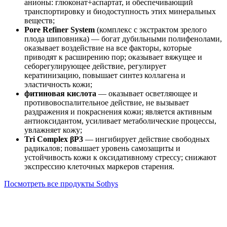
анионы: глюконат+аспартат, и обеспечивающий
транспортировку и биодоступность этих минеральных
веществ;
Pore Refiner System
(комплекс с экстрактом зрелого
плода шиповника) — богат дубильными полифенолами,
оказывает воздействие на все факторы, которые
приводят к расширению пор; оказывает вяжущее и
себорегулирующее действие, регулирует
кератинизацию, повышает синтез коллагена и
эластичность кожи;
фитиновая кислота
— оказывает осветляющее и
противовоспалительное действие, не вызывает
раздражения и покраснения кожи; является активным
антиоксидантом, усиливает метаболические процессы,
увлажняет кожу;
Tri Complex βP3
—
ингибирует действие свободных
радикалов;
повышает уровень самозащиты и
устойчивость кожи к оксидативному стрессу; снижают
экспрессию клеточных маркеров старения.
Посмотреть все продукты Sothys