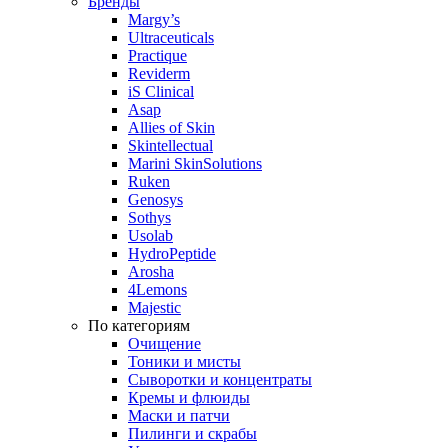
Бренды
Margy’s
Ultraceuticals
Practique
Reviderm
iS Clinical
Asap
Allies of Skin
Skintellectual
Marini SkinSolutions
Ruken
Genosys
Sothys
Usolab
HydroPeptide
Arosha
4Lemons
Majestic
По категориям
Очищение
Тоники и мисты
Сыворотки и концентраты
Кремы и флюиды
Маски и патчи
Пилинги и скрабы