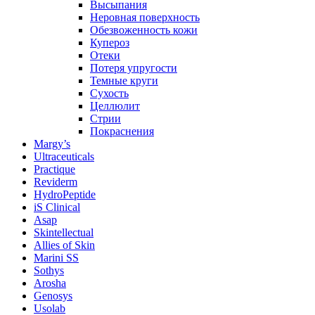
Высыпания
Неровная поверхность
Обезвоженность кожи
Купероз
Отеки
Потеря упругости
Темные круги
Сухость
Целлюлит
Стрии
Покраснения
Margy’s
Ultraceuticals
Practique
Reviderm
HydroPeptide
iS Clinical
Asap
Skintellectual
Allies of Skin
Marini SS
Sothys
Arosha
Genosys
Usolab