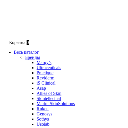
Корзина
0
Весь каталог
Бренды
Margy’s
Ultraceuticals
Practique
Reviderm
iS Clinical
Asap
Allies of Skin
Skintellectual
Marini SkinSolutions
Ruken
Genosys
Sothys
Usolab