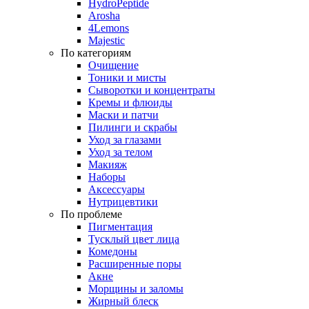
HydroPeptide
Arosha
4Lemons
Majestic
По категориям
Очищение
Тоники и мисты
Сыворотки и концентраты
Кремы и флюиды
Маски и патчи
Пилинги и скрабы
Уход за глазами
Уход за телом
Макияж
Наборы
Аксессуары
Нутрицевтики
По проблеме
Пигментация
Тусклый цвет лица
Комедоны
Расширенные поры
Акне
Морщины и заломы
Жирный блеск