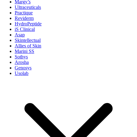
Margy’s
Ultraceuticals
Practique
Reviderm
HydroPeptide
iS Clinical
Asap
Skintellectual
Allies of Skin
Marini SS
Sothys
Arosha
Genosys
Usolab