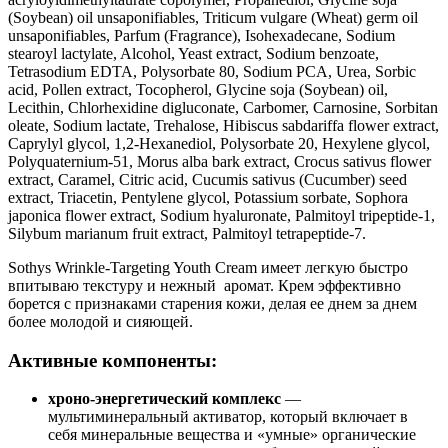
(Soybean) oil unsaponifiables, Triticum vulgare (Wheat) germ oil
unsaponifiables, Parfum (Fragrance), Isohexadecane, Sodium
stearoyl lactylate, Alcohol, Yeast extract, Sodium benzoate,
Tetrasodium EDTA, Polysorbate 80, Sodium PCA, Urea, Sorbic
acid, Pollen extract, Tocopherol, Glycine soja (Soybean) oil,
Lecithin, Chlorhexidine digluconate, Carbomer, Carnosine, Sorbitan
oleate, Sodium lactate, Trehalose, Hibiscus sabdariffa flower extract,
Caprylyl glycol, 1,2-Hexanediol, Polysorbate 20, Hexylene glycol,
Polyquaternium-51, Morus alba bark extract, Crocus sativus flower
extract, Caramel, Citric acid, Cucumis sativus (Cucumber) seed
extract, Triacetin, Pentylene glycol, Potassium sorbate, Sophora
japonica flower extract, Sodium hyaluronate, Palmitoyl tripeptide-1,
Silybum marianum fruit extract, Palmitoyl tetrapeptide-7.
Sothys Wrinkle-Targeting Youth Cream имеет легкую быстро
впитываю текстуру и нежный аромат. Крем эффективно
борется с признаками старения кожи, делая ее днем за днем
более молодой и сияющей.
Активные компоненты:
хроно-энергетический комплекс
—
м
ультиминеральный активатор, который включает в
себя минеральные вещества и «умные» органические