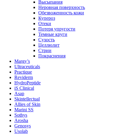
Высыпания
Неровная поверхность
Обезвоженность кожи
Купероз
Отеки
Потеря упругости
Темные круги
Сухость
Целлюлит
Стрии
Покраснения
Margy’s
Ultraceuticals
Practique
Reviderm
HydroPeptide
iS Clinical
Asap
Skintellectual
Allies of Skin
Marini SS
Sothys
Arosha
Genosys
Usolab