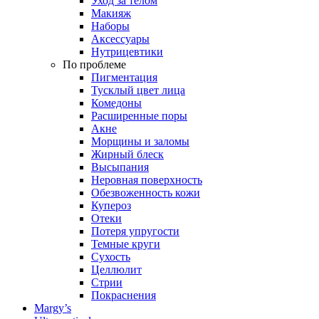
Уход за телом
Макияж
Наборы
Аксессуары
Нутрицевтики
По проблеме
Пигментация
Тусклый цвет лица
Комедоны
Расширенные поры
Акне
Морщины и заломы
Жирный блеск
Высыпания
Неровная поверхность
Обезвоженность кожи
Купероз
Отеки
Потеря упругости
Темные круги
Сухость
Целлюлит
Стрии
Покраснения
Margy’s