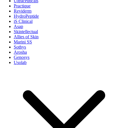
Ultraceuticals
Practique
Reviderm
HydroPeptide
iS Clinical
Asap
Skintellectual
Allies of Skin
Marini SS
Sothys
Arosha
Genosys
Usolab