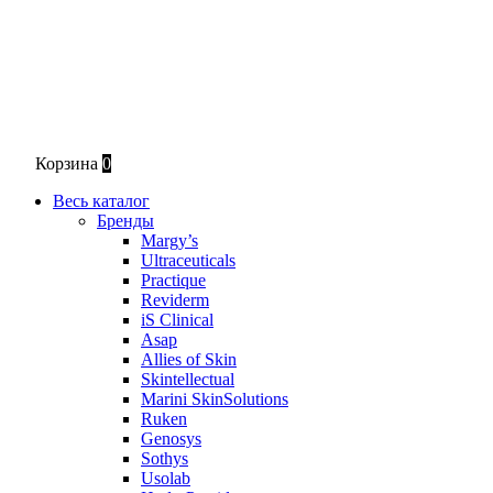
Корзина
0
Весь каталог
Бренды
Margy’s
Ultraceuticals
Practique
Reviderm
iS Clinical
Asap
Allies of Skin
Skintellectual
Marini SkinSolutions
Ruken
Genosys
Sothys
Usolab