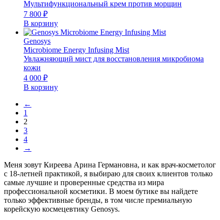
Мультифункциональный крем против морщин
7 800
₽
В корзину
Genosys
Microbiome Energy Infusing Mist
Увлажняющий мист для восстановления микробиома
кожи
4 000
₽
В корзину
←
1
2
3
4
→
Меня зовут Киреева Арина Германовна, и как врач-косметолог
с 18-летней практикой, я выбираю для своих клиентов только
самые лучшие и проверенные средства из мира
профессиональной косметики. В моем бутике вы найдете
только эффективные бренды, в том числе премиальную
корейскую космецевтику Genosys.