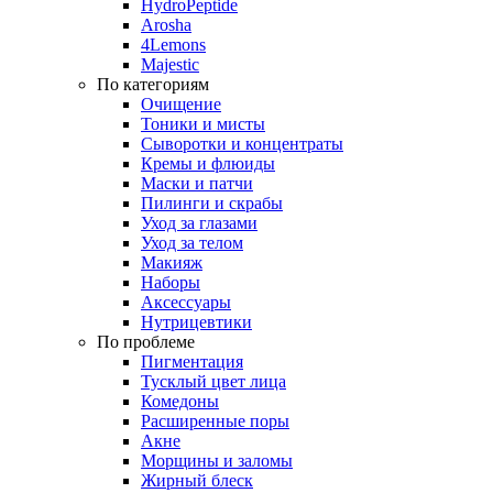
HydroPeptide
Arosha
4Lemons
Majestic
По категориям
Очищение
Тоники и мисты
Сыворотки и концентраты
Кремы и флюиды
Маски и патчи
Пилинги и скрабы
Уход за глазами
Уход за телом
Макияж
Наборы
Аксессуары
Нутрицевтики
По проблеме
Пигментация
Тусклый цвет лица
Комедоны
Расширенные поры
Акне
Морщины и заломы
Жирный блеск