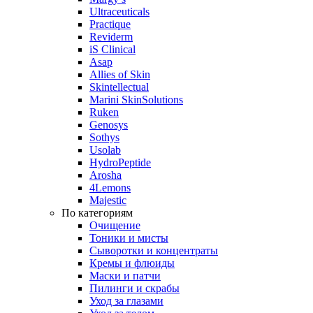
Ultraceuticals
Practique
Reviderm
iS Clinical
Asap
Allies of Skin
Skintellectual
Marini SkinSolutions
Ruken
Genosys
Sothys
Usolab
HydroPeptide
Arosha
4Lemons
Majestic
По категориям
Очищение
Тоники и мисты
Сыворотки и концентраты
Кремы и флюиды
Маски и патчи
Пилинги и скрабы
Уход за глазами