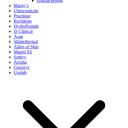
Покраснения
Margy’s
Ultraceuticals
Practique
Reviderm
HydroPeptide
iS Clinical
Asap
Skintellectual
Allies of Skin
Marini SS
Sothys
Arosha
Genosys
Usolab