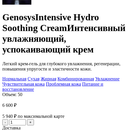
Genosys
Intensive Hydro
Soothing Cream
Интенсивный
увлажняющий,
успокаивающий крем
Легкий крем-гель для глубокого увлажнения, регенерации,
повышения упругости и эластичности кожи.
Нормальная
Сухая
Жирная
Комбинированная
Увлажнение
Чувствительная кожа
Проблемная кожа
Питание и
восстановление
Объем: 50
6 600
₽
5 940
₽
по максимальной карте
Доставка