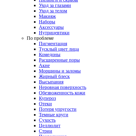
Уход за глазами
Уход за телом
Макияж
Наборы
Аксессуары
Нутрицевтики
По проблеме
Пигментация
Тусклый цвет лица
Комедоны
Расширенные поры
Акне
Морщины и заломы
Жирный блеск
Высыпания
Неровная поверхность
Обезвоженность кожи
Купероз
Отеки
Потеря упругости
Темные круги
Сухость
Целлюлит
Стрии