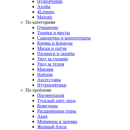
HydroPeptide
Arosha
4Lemons
Majestic
По категориям
Очищение
Тоники и мисты
Сыворотки и концентраты
Кремы и флюиды
Маски и патчи
Пилинги и скрабы
Уход за глазами
Уход за телом
Макияж
Наборы
Аксессуары
Нутрицевтики
По проблеме
Пигментация
Тусклый цвет лица
Комедоны
Расширенные поры
Акне
Морщины и заломы
Жирный блеск