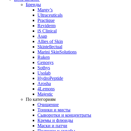
Бренды
Margy’s
Ultraceuticals
Practique
Reviderm
iS Clinical
Asap
Allies of Skin
Skintellectual
Marini SkinSolutions
Ruken
Genosys
Sothys
Usolab
HydroPeptide
Arosha
4Lemons
Majestic
По категориям
Очищение
Тоники и мисты
Сыворотки и концентраты
Кремы и флюиды
Маски и патчи
Пилинги и скрабы