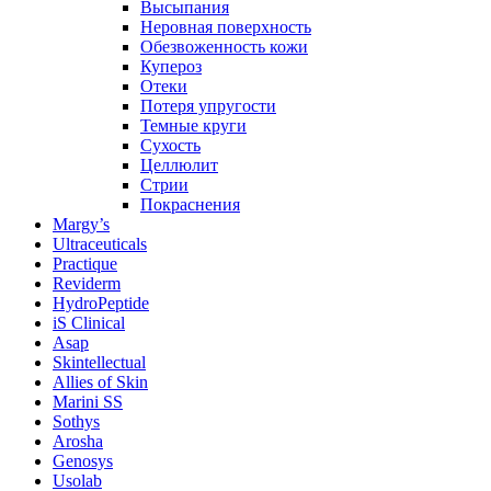
Высыпания
Неровная поверхность
Обезвоженность кожи
Купероз
Отеки
Потеря упругости
Темные круги
Сухость
Целлюлит
Стрии
Покраснения
Margy’s
Ultraceuticals
Practique
Reviderm
HydroPeptide
iS Clinical
Asap
Skintellectual
Allies of Skin
Marini SS
Sothys
Arosha
Genosys
Usolab