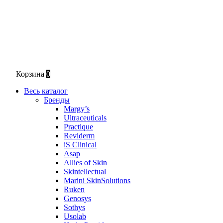
Корзина
0
Весь каталог
Бренды
Margy’s
Ultraceuticals
Practique
Reviderm
iS Clinical
Asap
Allies of Skin
Skintellectual
Marini SkinSolutions
Ruken
Genosys
Sothys
Usolab