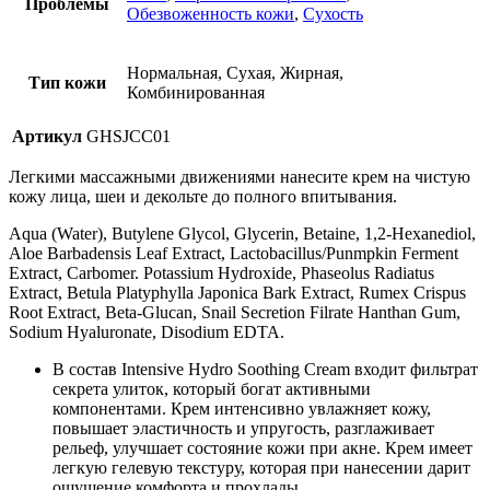
Проблемы
Обезвоженность кожи
,
Сухость
Нормальная, Сухая, Жирная,
Тип кожи
Комбинированная
Артикул
GHSJCC01
Легкими массажными движениями нанесите крем на чистую
кожу лица, шеи и декольте до полного впитывания.
Aqua (Water), Butylene Glycol, Glycerin, Betaine, 1,2-Hexanediol,
Aloe Barbadensis Leaf Extract, Lactobacillus/Punmpkin Ferment
Extract, Carbomer. Potassium Hydroxide, Phaseolus Radiatus
Extract, Betula Platyphylla Japonica Bark Extract, Rumex Crispus
Root Extract, Beta-Glucan, Snail Secretion Filrate Hanthan Gum,
Sodium Hyaluronate, Disodium EDTA.
В состав Intensive Hydro Soothing Cream входит фильтрат
секрета улиток, который богат активными
компонентами. Крем интенсивно увлажняет кожу,
повышает эластичность и упругость, разглаживает
рельеф, улучшает состояние кожи при акне. Крем имеет
легкую гелевую текстуру, которая при нанесении дарит
ощущение комфорта и прохлады.