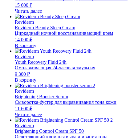
15 600
₽
Читать далее
Reviderm
Reviderm Beauty Sleep Cream
Циркадный ночной восстанавливающий крем
14 000
₽
В корзину
Reviderm
Youth Recovery Fluid 24h
Омолаживающая 24-часовая эмульсия
9 300
₽
В корзину
Reviderm
Brightening Booster Serum
Сыворотка-бустер для выравнивания тона кожи
11 600
₽
Читать далее
Reviderm
Brightening Control Cream SPF 50
Осветляющий крем для выравнивания тона