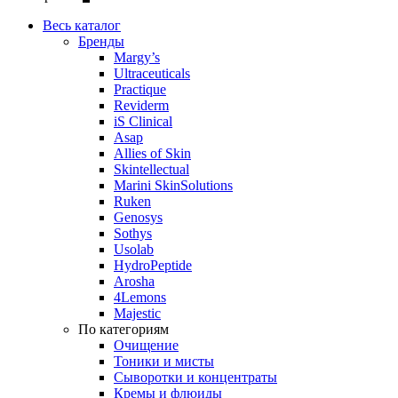
Весь каталог
Бренды
Margy’s
Ultraceuticals
Practique
Reviderm
iS Clinical
Asap
Allies of Skin
Skintellectual
Marini SkinSolutions
Ruken
Genosys
Sothys
Usolab
HydroPeptide
Arosha
4Lemons
Majestic
По категориям
Очищение
Тоники и мисты
Сыворотки и концентраты
Кремы и флюиды