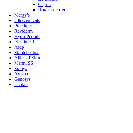
Стрии
Покраснения
Margy’s
Ultraceuticals
Practique
Reviderm
HydroPeptide
iS Clinical
Asap
Skintellectual
Allies of Skin
Marini SS
Sothys
Arosha
Genosys
Usolab