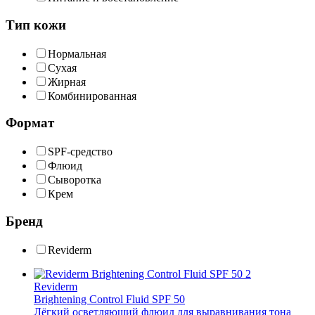
Тип кожи
Нормальная
Сухая
Жирная
Комбинированная
Формат
SPF-средство
Флюид
Сыворотка
Крем
Бренд
Reviderm
Reviderm
Brightening Control Fluid SPF 50
Лёгкий осветляющий флюид для выравнивания тона