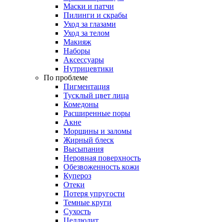
Маски и патчи
Пилинги и скрабы
Уход за глазами
Уход за телом
Макияж
Наборы
Аксессуары
Нутрицевтики
По проблеме
Пигментация
Тусклый цвет лица
Комедоны
Расширенные поры
Акне
Морщины и заломы
Жирный блеск
Высыпания
Неровная поверхность
Обезвоженность кожи
Купероз
Отеки
Потеря упругости
Темные круги
Сухость
Целлюлит