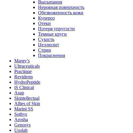
Высыпания
Неровная поверхность
Обезвоженность кожи
Купероз
Отеки
Потеря упругости
Темные круги
Сухость
Целлюлит
Стрии
Покраснения
Margy’s
Ultraceuticals
Practique
Reviderm
HydroPeptide
iS Clinical
Asap
Skintellectual
Allies of Skin
Marini SS
Sothys
Arosha
Genosys
Usolab