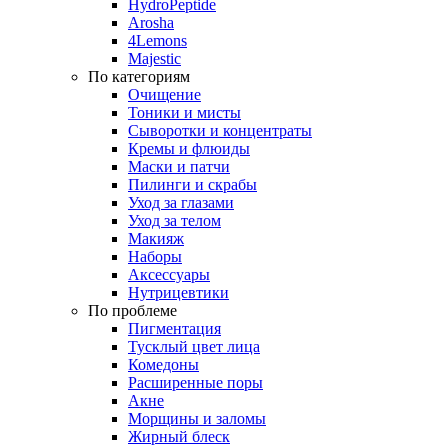
HydroPeptide
Arosha
4Lemons
Majestic
По категориям
Очищение
Тоники и мисты
Сыворотки и концентраты
Кремы и флюиды
Маски и патчи
Пилинги и скрабы
Уход за глазами
Уход за телом
Макияж
Наборы
Аксессуары
Нутрицевтики
По проблеме
Пигментация
Тусклый цвет лица
Комедоны
Расширенные поры
Акне
Морщины и заломы
Жирный блеск