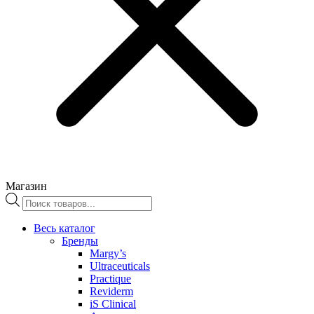
Магазин
Поиск
товаров
Весь каталог
Бренды
Margy’s
Ultraceuticals
Practique
Reviderm
iS Clinical