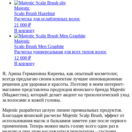
Majestic
Scalp Brush Hazelnut
Расческа для ослабленных волос
21 000
₽
В корзину
Majestic
Scalp Brush Men Graphite
Расческа универсальная для всех типов волос
12 000
₽
В корзину
Я, Арина Германовна Киреева, как опытный косметолог,
всегда предлагаю своим клиентам лучшие инновационные
решения для здоровья и красоты. Поэтому в моем интернет-
магазине представлена продукция японского бренда Majestic
(Маджестик), который делает акцент на трихологический уход
за волосами и кожей головы.
Majestic разработал целую линию премиальных продуктов.
Благодаря японской расческе Majestic Scalp Brush, эффект от
использования масок и бальзамов заметен уже после первого
применения. Теперь можно мыть голову всего один раз в
неделю и при этом наслаждаться результатом – густыми,