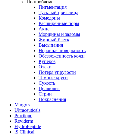
По проблеме
Пигментация
Тусклый цвет лица
Комедоны
Расширенные поры
Акне
Морщины и заломы
Жирный блеск
Высыпания
Неровная поверхность
Обезвоженность кожи
Купероз
Отеки
Потеря упругости
Темные круги
Сухость
Целлюлит
Стрии
Покраснения
Margy’s
Ultraceuticals
Practique
Reviderm
HydroPeptide
iS Clinical