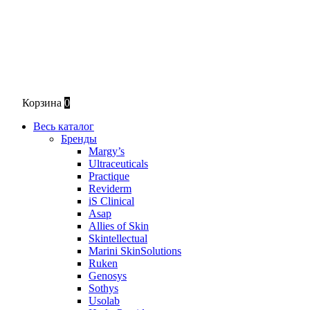
Корзина
0
Весь каталог
Бренды
Margy’s
Ultraceuticals
Practique
Reviderm
iS Clinical
Asap
Allies of Skin
Skintellectual
Marini SkinSolutions
Ruken
Genosys
Sothys
Usolab