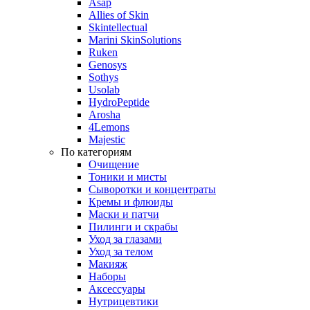
Asap
Allies of Skin
Skintellectual
Marini SkinSolutions
Ruken
Genosys
Sothys
Usolab
HydroPeptide
Arosha
4Lemons
Majestic
По категориям
Очищение
Тоники и мисты
Сыворотки и концентраты
Кремы и флюиды
Маски и патчи
Пилинги и скрабы
Уход за глазами
Уход за телом
Макияж
Наборы
Аксессуары
Нутрицевтики