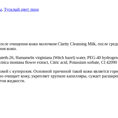
ы
,
Тусклый цвет лица
сле очищения кожи молочком Clarity Cleansing Milk, после сред
ния кожи.
eth-26, Hamamelis virginiana (Witch hazel) water, PEG-40 hydrogenate
ica montana flower extract, Citric acid, Potassium sorbate, CI 42090 
 кожей с куперозом. Основной причиной такой кожи является гор
тно очищает кожу, укрепляет хрупкие капилляры, сужает расшир
тоя жидкости.