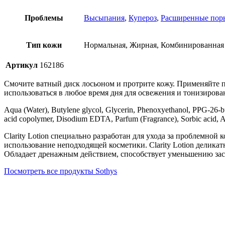
Проблемы
Высыпания
,
Купероз
,
Расширенные пор
Тип кожи
Нормальная, Жирная, Комбинированная
Артикул
162186
Смочите ватный диск лосьоном и протрите кожу. Применяйте по
использоваться в любое время дня для освежения и тонизирова
Aqua (Water), Butylene glycol, Glycerin, Phenoxyethanol, PPG-26-but
acid copolymer, Disodium EDTA, Parfum (Fragrance), Sorbic acid, Arn
Clarity Lotion специально разработан для ухода за проблемной
использование неподходящей косметики. Clarity Lotion делика
Обладает дренажным действием, способствует уменьшению зас
Посмотреть все продукты Sothys