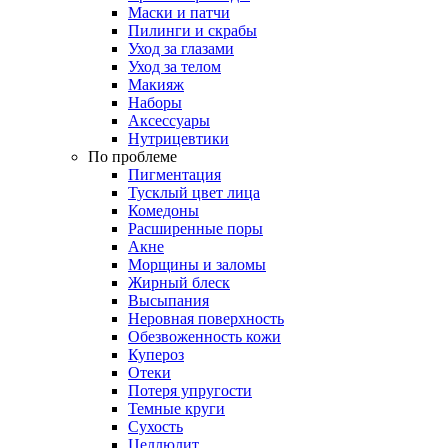
Маски и патчи
Пилинги и скрабы
Уход за глазами
Уход за телом
Макияж
Наборы
Аксессуары
Нутрицевтики
По проблеме
Пигментация
Тусклый цвет лица
Комедоны
Расширенные поры
Акне
Морщины и заломы
Жирный блеск
Высыпания
Неровная поверхность
Обезвоженность кожи
Купероз
Отеки
Потеря упругости
Темные круги
Сухость
Целлюлит