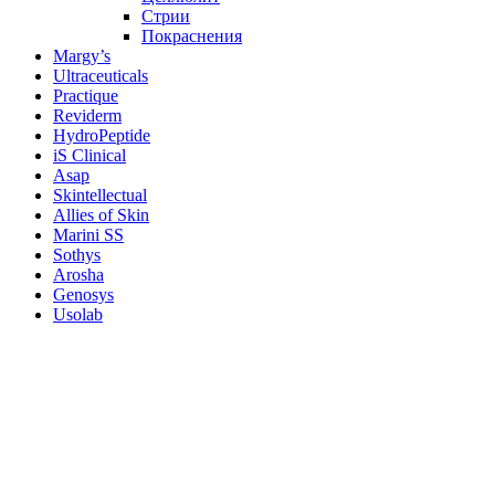
Стрии
Покраснения
Margy’s
Ultraceuticals
Practique
Reviderm
HydroPeptide
iS Clinical
Asap
Skintellectual
Allies of Skin
Marini SS
Sothys
Arosha
Genosys
Usolab