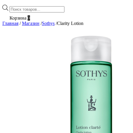
Поиск
товаров
Корзина
0
Главная
/
Магазин
/
Sothys
/
Clarity Lotion