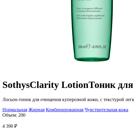
Sothys
Clarity Lotion
Тоник для
Лосьон-тоник для очищения куперозной кожи, c текстурой лег
Нормальная
Жирная
Комбинированная
Чувствительная кожа
Объем: 200
4 390
₽