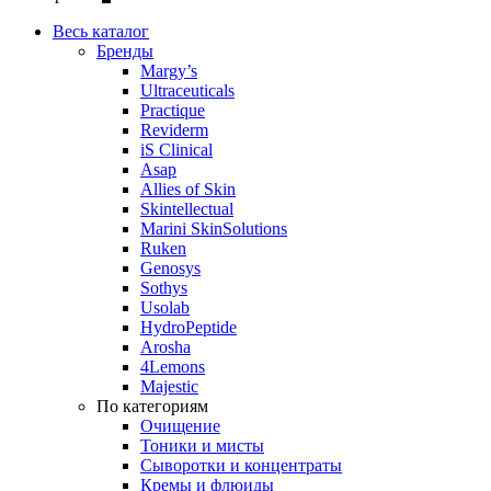
Весь каталог
Бренды
Margy’s
Ultraceuticals
Practique
Reviderm
iS Clinical
Asap
Allies of Skin
Skintellectual
Marini SkinSolutions
Ruken
Genosys
Sothys
Usolab
HydroPeptide
Arosha
4Lemons
Majestic
По категориям
Очищение
Тоники и мисты
Сыворотки и концентраты
Кремы и флюиды