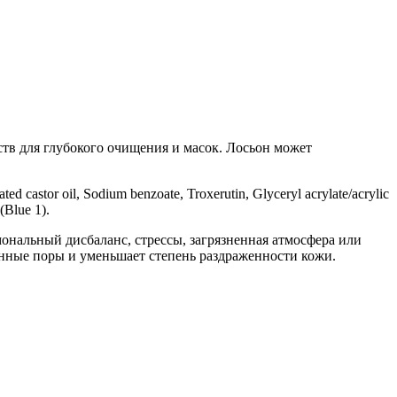
ств для глубокого очищения и масок. Лосьон может
d castor oil, Sodium benzoate, Troxerutin, Glyceryl acrylate/acrylic
(Blue 1).
мональный дисбаланс, стрессы, загрязненная атмосфера или
енные поры и уменьшает степень раздраженности кожи.