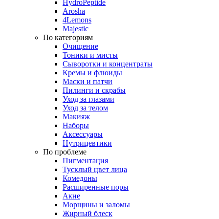
HydroPeptide
Arosha
4Lemons
Majestic
По категориям
Очищение
Тоники и мисты
Сыворотки и концентраты
Кремы и флюиды
Маски и патчи
Пилинги и скрабы
Уход за глазами
Уход за телом
Макияж
Наборы
Аксессуары
Нутрицевтики
По проблеме
Пигментация
Тусклый цвет лица
Комедоны
Расширенные поры
Акне
Морщины и заломы
Жирный блеск