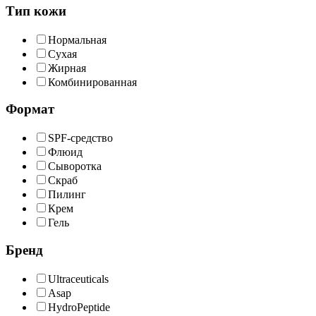
Тип кожи
Нормальная
Сухая
Жирная
Комбинированная
Формат
SPF-средство
Флюид
Сыворотка
Скраб
Пилинг
Крем
Гель
Бренд
Ultraceuticals
Asap
HydroPeptide