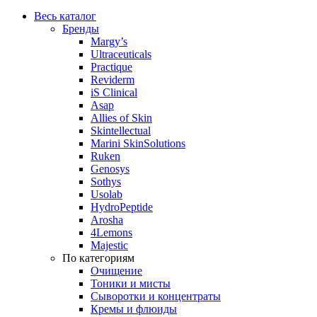
Весь каталог
Бренды
Margy’s
Ultraceuticals
Practique
Reviderm
iS Clinical
Asap
Allies of Skin
Skintellectual
Marini SkinSolutions
Ruken
Genosys
Sothys
Usolab
HydroPeptide
Arosha
4Lemons
Majestic
По категориям
Очищение
Тоники и мисты
Сыворотки и концентраты
Кремы и флюиды