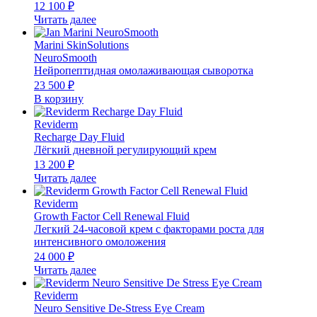
12 100
₽
Читать далее
Marini SkinSolutions
NeuroSmooth
Нейропептидная омолаживающая сыворотка
23 500
₽
В корзину
Reviderm
Recharge Day Fluid
Лёгкий дневной регулирующий крем
13 200
₽
Читать далее
Reviderm
Growth Factor Cell Renewal Fluid
Легкий 24-часовой крем с факторами роста для
интенсивного омоложения
24 000
₽
Читать далее
Reviderm
Neuro Sensitive De-Stress Eye Cream