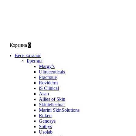
Корзина
0
Весь каталог
Бренды
Margy’s
Ultraceuticals
Practique
Reviderm
iS Clinical
Asap
Allies of Skin
Skintellectual
Marini SkinSolutions
Ruken
Genosys
Sothys
Usolab