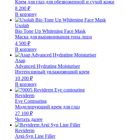
Крем для глаз для обезвоженной и сухой кожи
8 200
₽
В корзину
Usolab
Bio Tone Up Whitening Face Mask
Маска для выравнивания тона лица
4 500
₽
В корзину
Asap
Advanced Hydrating Moisturiser
Интенсивный увлажняющий крем
10 200
₽
В корзину
Reviderm
Eye Contouring
Моделирующий крем для глаз
27 100
₽
Читать далее
Reviderm
Argi-Syn Line Filler