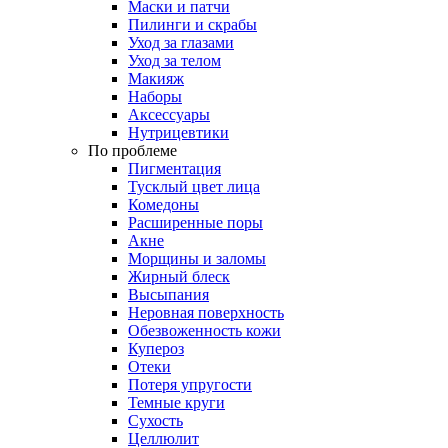
Маски и патчи
Пилинги и скрабы
Уход за глазами
Уход за телом
Макияж
Наборы
Аксессуары
Нутрицевтики
По проблеме
Пигментация
Тусклый цвет лица
Комедоны
Расширенные поры
Акне
Морщины и заломы
Жирный блеск
Высыпания
Неровная поверхность
Обезвоженность кожи
Купероз
Отеки
Потеря упругости
Темные круги
Сухость
Целлюлит