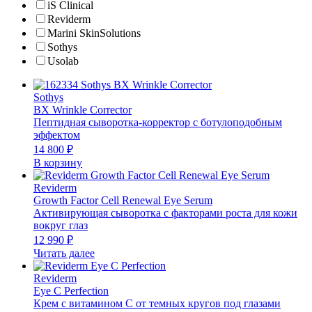
iS Clinical
Reviderm
Marini SkinSolutions
Sothys
Usolab
Sothys
BX Wrinkle Corrector
Пептидная сыворотка-корректор с ботулоподобным
эффектом
14 800
₽
В корзину
Reviderm
Growth Factor Cell Renewal Eye Serum
Активирующая сыворотка с факторами роста для кожи
вокруг глаз
12 990
₽
Читать далее
Reviderm
Eye C Perfection
Крем с витамином С от темных кругов под глазами