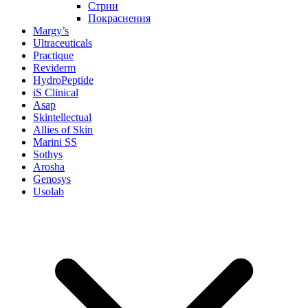
Стрии
Покраснения
Margy’s
Ultraceuticals
Practique
Reviderm
HydroPeptide
iS Clinical
Asap
Skintellectual
Allies of Skin
Marini SS
Sothys
Arosha
Genosys
Usolab