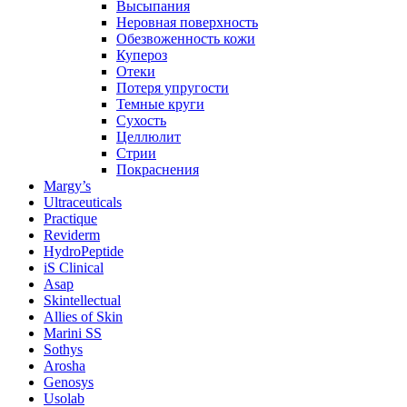
Высыпания
Неровная поверхность
Обезвоженность кожи
Купероз
Отеки
Потеря упругости
Темные круги
Сухость
Целлюлит
Стрии
Покраснения
Margy’s
Ultraceuticals
Practique
Reviderm
HydroPeptide
iS Clinical
Asap
Skintellectual
Allies of Skin
Marini SS
Sothys
Arosha
Genosys
Usolab