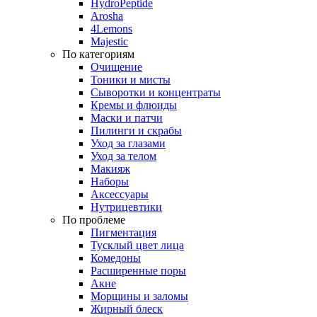
HydroPeptide
Arosha
4Lemons
Majestic
По категориям
Очищение
Тоники и мисты
Сыворотки и концентраты
Кремы и флюиды
Маски и патчи
Пилинги и скрабы
Уход за глазами
Уход за телом
Макияж
Наборы
Аксессуары
Нутрицевтики
По проблеме
Пигментация
Тусклый цвет лица
Комедоны
Расширенные поры
Акне
Морщины и заломы
Жирный блеск