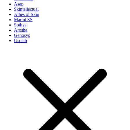
Asap
Skintellectual
Allies of Skin
Marini SS
Sothys
Arosha
Genosys
Usolab