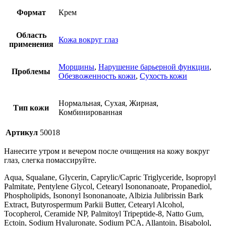
Формат
Крем
Область
Кожа вокруг глаз
применения
Морщины
,
Нарушение барьерной функции
,
Проблемы
Обезвоженность кожи
,
Сухость кожи
Нормальная, Сухая, Жирная,
Тип кожи
Комбинированная
Артикул
50018
Нанесите утром и вечером после очищения на кожу вокруг
глаз, слегка помассируйте.
Aqua, Squalane, Glycerin, Caprylic/Capric Triglyceride, Isopropyl
Palmitate, Pentylene Glycol, Cetearyl Isononanoate, Propanediol,
Phospholipids, Isononyl Isononanoate, Albizia Julibrissin Bark
Extract, Butyrospermum Parkii Butter, Cetearyl Alcohol,
Tocopherol, Ceramide NP, Palmitoyl Tripeptide-8, Natto Gum,
Ectoin, Sodium Hyaluronate, Sodium PCA, Allantoin, Bisabolol,