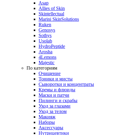
Asap
Allies of Skin
Skintellectual
Marini SkinSolutions
Ruken
Genosys
Sothys
Usolab
HydroPeptide
Arosha
4Lemons
Majestic
По категориям
Очищение
Тоники и мисты
Сыворотки и концентраты
Кремы и флюиды
Маски и патчи
Пилинги и скрабы
Уход за глазами
Уход за телом
Макияж
Наборы
Аксессуары
Нутрицевтики