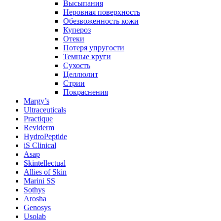
Высыпания
Неровная поверхность
Обезвоженность кожи
Купероз
Отеки
Потеря упругости
Темные круги
Сухость
Целлюлит
Стрии
Покраснения
Margy’s
Ultraceuticals
Practique
Reviderm
HydroPeptide
iS Clinical
Asap
Skintellectual
Allies of Skin
Marini SS
Sothys
Arosha
Genosys
Usolab