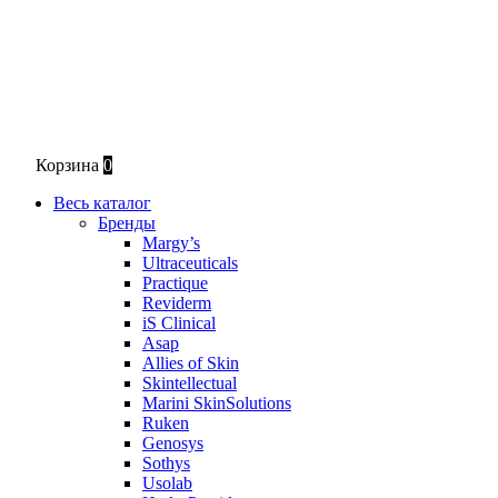
Корзина
0
Весь каталог
Бренды
Margy’s
Ultraceuticals
Practique
Reviderm
iS Clinical
Asap
Allies of Skin
Skintellectual
Marini SkinSolutions
Ruken
Genosys
Sothys
Usolab