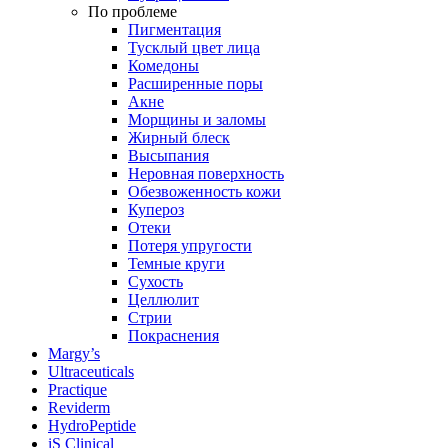
По проблеме
Пигментация
Тусклый цвет лица
Комедоны
Расширенные поры
Акне
Морщины и заломы
Жирный блеск
Высыпания
Неровная поверхность
Обезвоженность кожи
Купероз
Отеки
Потеря упругости
Темные круги
Сухость
Целлюлит
Стрии
Покраснения
Margy’s
Ultraceuticals
Practique
Reviderm
HydroPeptide
iS Clinical