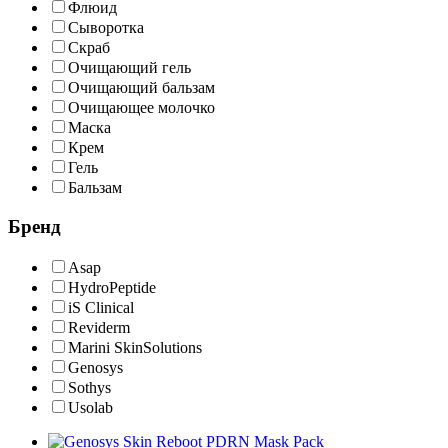
Флюид
Сыворотка
Скраб
Очищающий гель
Очищающий бальзам
Очищающее молочко
Маска
Крем
Гель
Бальзам
Бренд
Asap
HydroPeptide
iS Clinical
Reviderm
Marini SkinSolutions
Genosys
Sothys
Usolab