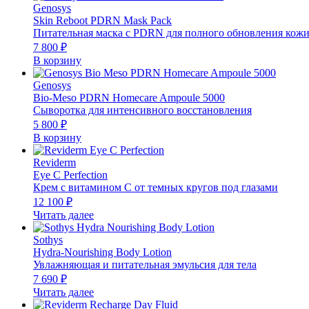
Genosys
Skin Reboot PDRN Mask Pack
Питательная маска с PDRN для полного обновления кож
7 800
₽
В корзину
Genosys
Bio-Meso PDRN Homecare Ampoule 5000
Cыворотка для интенсивного восстановления
5 800
₽
В корзину
Reviderm
Eye C Perfection
Крем с витамином С от темных кругов под глазами
12 100
₽
Читать далее
Sothys
Hydra-Nourishing Body Lotion
Увлажняющая и питательная эмульсия для тела
7 690
₽
Читать далее