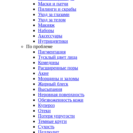
Маски и патчи
Пилинги и скрабы
Уход за глазами
Уход за телом
Макияж
Наборы
Аксессуары
Нутрицевтики
По проблеме
Пигментация
Тусклый цвет лица
Комедоны
Расширенные поры
Акне
Морщины и заломы
Жирный блеск
Высыпания
Неровная поверхность
Обезвоженность кожи
Купероз
Отеки
Потеря упругости
Темные круги
Сухость
Целлюлит