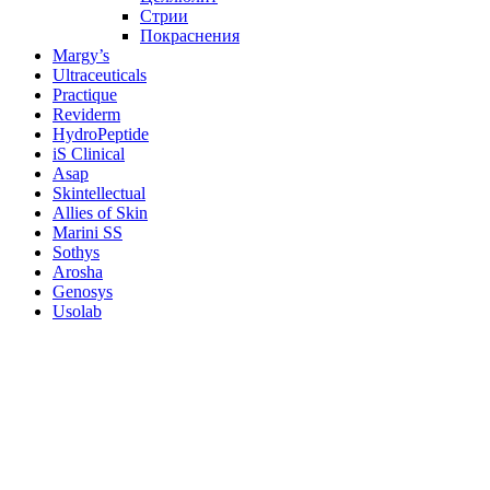
Стрии
Покраснения
Margy’s
Ultraceuticals
Practique
Reviderm
HydroPeptide
iS Clinical
Asap
Skintellectual
Allies of Skin
Marini SS
Sothys
Arosha
Genosys
Usolab