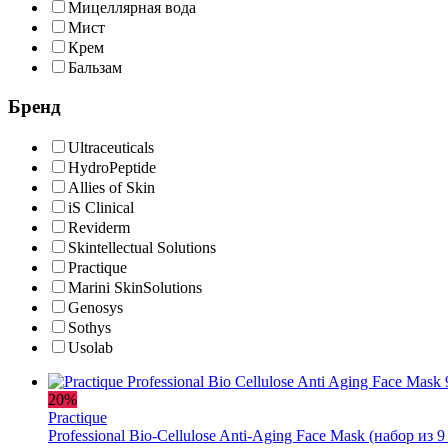
Мицеллярная вода
Мист
Крем
Бальзам
Бренд
Ultraceuticals
HydroPeptide
Allies of Skin
iS Clinical
Reviderm
Skintellectual Solutions
Practique
Marini SkinSolutions
Genosys
Sothys
Usolab
20%
Practique
Professional Bio-Cellulose Anti-Aging Face Mask (набор из 9