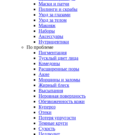
Маски и патчи
Пилинги и скрабы
Уход за глазами
Уход за телом
Макияж
Наборы
Аксессуары
Нутрицевтики
По проблеме
Пигментация
Тусклый цвет лица
Комедоны
Расширенные поры
Акне
Морщины и заломы
Жирный блеск
Высыпания
Неровная поверхность
Обезвоженность кожи
Купероз
Отеки
Потеря упругости
Темные круги
Сухость
Целлюлит