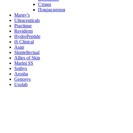
Стрии
Покраснения
Margy’s
Ultraceuticals
Practique
Reviderm
HydroPeptide
iS Clinical
Asap
Skintellectual
Allies of Skin
Marini SS
Sothys
Arosha
Genosys
Usolab