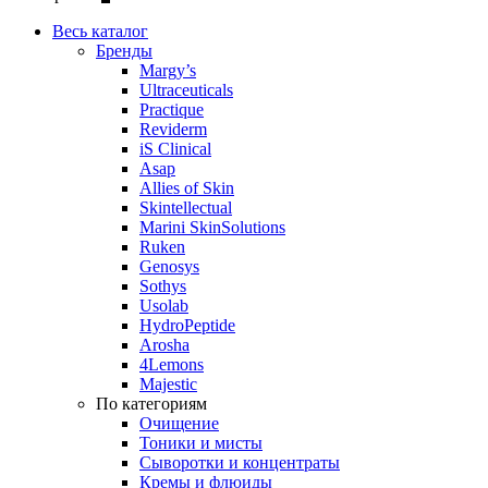
Весь каталог
Бренды
Margy’s
Ultraceuticals
Practique
Reviderm
iS Clinical
Asap
Allies of Skin
Skintellectual
Marini SkinSolutions
Ruken
Genosys
Sothys
Usolab
HydroPeptide
Arosha
4Lemons
Majestic
По категориям
Очищение
Тоники и мисты
Сыворотки и концентраты
Кремы и флюиды