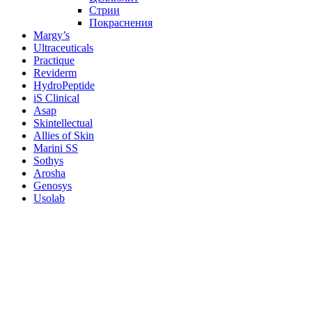
Стрии
Покраснения
Margy’s
Ultraceuticals
Practique
Reviderm
HydroPeptide
iS Clinical
Asap
Skintellectual
Allies of Skin
Marini SS
Sothys
Arosha
Genosys
Usolab