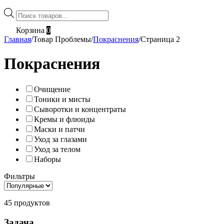
Поиск
товаров
Корзина
0
Главная
/
Товар Проблемы
/
Покраснения
/
Страница 2
Покраснения
Очищение
Тоники и мисты
Сыворотки и концентраты
Кремы и флюиды
Маски и патчи
Уход за глазами
Уход за телом
Наборы
Фильтры
45 продуктов
Задача