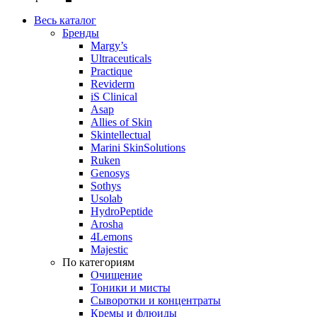
Весь каталог
Бренды
Margy’s
Ultraceuticals
Practique
Reviderm
iS Clinical
Asap
Allies of Skin
Skintellectual
Marini SkinSolutions
Ruken
Genosys
Sothys
Usolab
HydroPeptide
Arosha
4Lemons
Majestic
По категориям
Очищение
Тоники и мисты
Сыворотки и концентраты
Кремы и флюиды