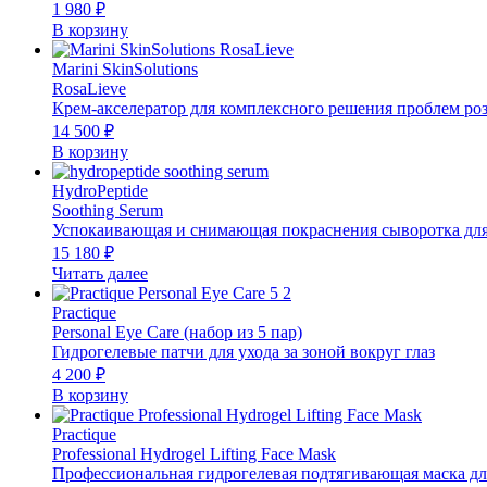
1 980
₽
В корзину
Marini SkinSolutions
RosaLieve
Крем-акселератор для комплексного решения проблем ро
14 500
₽
В корзину
HydroPeptide
Soothing Serum
Успокаивающая и снимающая покраснения сыворотка для
15 180
₽
Читать далее
Practique
Personal Eye Care (набор из 5 пар)
Гидрогелевые патчи для ухода за зоной вокруг глаз
4 200
₽
В корзину
Practique
Professional Hydrogel Lifting Face Mask
Профессиональная гидрогелевая подтягивающая маска дл