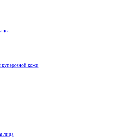
зацеа
 куперозной кожи
я лица