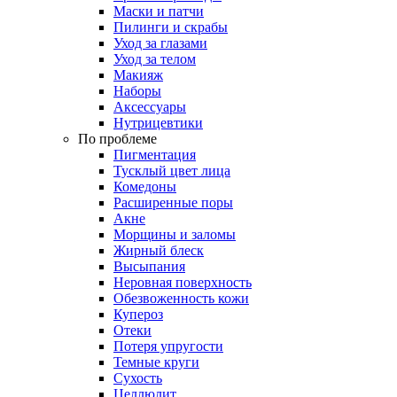
Маски и патчи
Пилинги и скрабы
Уход за глазами
Уход за телом
Макияж
Наборы
Аксессуары
Нутрицевтики
По проблеме
Пигментация
Тусклый цвет лица
Комедоны
Расширенные поры
Акне
Морщины и заломы
Жирный блеск
Высыпания
Неровная поверхность
Обезвоженность кожи
Купероз
Отеки
Потеря упругости
Темные круги
Сухость
Целлюлит