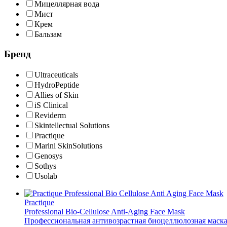
Мицеллярная вода
Мист
Крем
Бальзам
Бренд
Ultraceuticals
HydroPeptide
Allies of Skin
iS Clinical
Reviderm
Skintellectual Solutions
Practique
Marini SkinSolutions
Genosys
Sothys
Usolab
Practique
Professional Bio-Cellulose Anti-Aging Face Mask
Профессиональная антивозрастная биоцеллюлозная маска