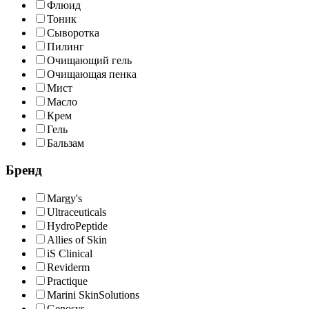
Флюид
Тоник
Сыворотка
Пилинг
Очищающий гель
Очищающая пенка
Мист
Масло
Крем
Гель
Бальзам
Бренд
Margy's
Ultraceuticals
HydroPeptide
Allies of Skin
iS Clinical
Reviderm
Practique
Marini SkinSolutions
Genosys