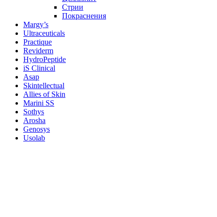
Стрии
Покраснения
Margy’s
Ultraceuticals
Practique
Reviderm
HydroPeptide
iS Clinical
Asap
Skintellectual
Allies of Skin
Marini SS
Sothys
Arosha
Genosys
Usolab