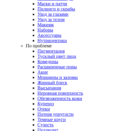
Маски и патчи
Пилинги и скрабы
Уход за глазами
Уход за телом
Макияж
Наборы
Аксессуары
Нутрицевтики
По проблеме
Пигментация
Тусклый цвет лица
Комедоны
Расширенные поры
Акне
Морщины и заломы
Жирный блеск
Высыпания
Неровная поверхность
Обезвоженность кожи
Купероз
Отеки
Потеря упругости
Темные круги
Сухость
Целлюлит