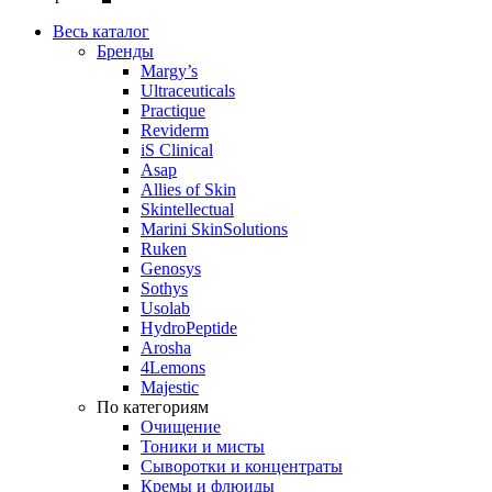
Весь каталог
Бренды
Margy’s
Ultraceuticals
Practique
Reviderm
iS Clinical
Asap
Allies of Skin
Skintellectual
Marini SkinSolutions
Ruken
Genosys
Sothys
Usolab
HydroPeptide
Arosha
4Lemons
Majestic
По категориям
Очищение
Тоники и мисты
Сыворотки и концентраты
Кремы и флюиды