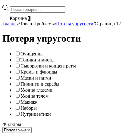
Поиск
товаров
Корзина
0
Главная
/
Товар Проблемы
/
Потеря упругости
/
Страница 12
Потеря упругости
Очищение
Тоники и мисты
Сыворотки и концентраты
Кремы и флюиды
Маски и патчи
Пилинги и скрабы
Уход за глазами
Уход за телом
Макияж
Наборы
Нутрицевтики
Фильтры