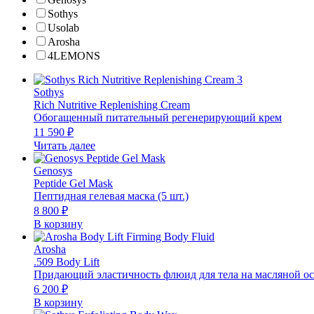
Sothys
Usolab
Arosha
4LEMONS
Sothys
Rich Nutritive Replenishing Cream
Обогащенный питательный регенерирующий крем
11 590
₽
Читать далее
Genosys
Peptide Gel Mask
Пептидная гелевая маска (5 шт.)
8 800
₽
В корзину
Arosha
.509 Body Lift
Придающий эластичность флюид для тела на масляной о
6 200
₽
В корзину