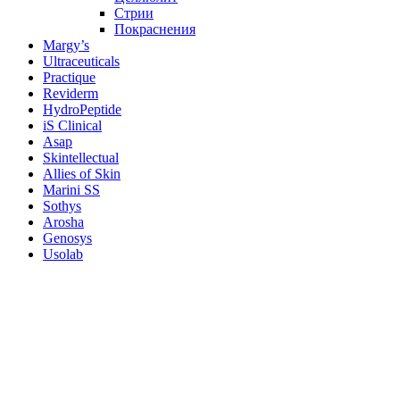
Стрии
Покраснения
Margy’s
Ultraceuticals
Practique
Reviderm
HydroPeptide
iS Clinical
Asap
Skintellectual
Allies of Skin
Marini SS
Sothys
Arosha
Genosys
Usolab