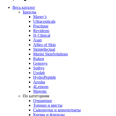
Весь каталог
Бренды
Margy’s
Ultraceuticals
Practique
Reviderm
iS Clinical
Asap
Allies of Skin
Skintellectual
Marini SkinSolutions
Ruken
Genosys
Sothys
Usolab
HydroPeptide
Arosha
4Lemons
Majestic
По категориям
Очищение
Тоники и мисты
Сыворотки и концентраты
Кремы и флюиды