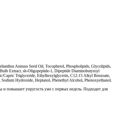
elianthus Annuus Seed Oil, Tocopherol, Phospholipids, Glycolipids,
 Bulb Extract, sh-Oligopeptide-1, Dipeptide Diaminobutyroyl
c/Capric Triglyceride, Ethylhexylglycerin, C12-15 Alkyl Benzoate,
d, Sodium Hydroxide, Heptanol, Phenethyl Alcohol, Phenoxyethanol.
 и повышает упругость уже с первых недель. Подходит для