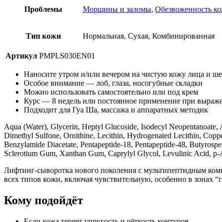
Проблемы
Морщины и заломы
,
Обезвоженность к
Тип кожи
Нормальная, Сухая, Комбинированная
Артикул
PMPLS030EN01
Наносите утром и/или вечером на чистую кожу лица и ш
Особое внимание — лоб, глаза, носогубные складки
Можно использовать самостоятельно или под крем
Курс — 8 недель или постоянное применение при выраж
Подходит для Гуа Ша, массажа и аппаратных методик
Aqua (Water), Glycerin, Heptyl Glucoside, Isodecyl Neopentanoate, A
Dimethyl Sulfone, Ornithine, Lecithin, Hydrogenated Lecithin, Copp
Benzylamide Diacetate, Pentapeptide-18, Pentapeptide-48, Butyrosper
Sclerotium Gum, Xanthan Gum, Caprylyl Glycol, Levulinic Acid, p-A
Лифтинг-сыворотка нового поколения с мультипептидным компл
всех типов кожи, включая чувствительную, особенно в зонах “г
Кому подойдёт
Если кожа теряет упругость и чёткость контуров