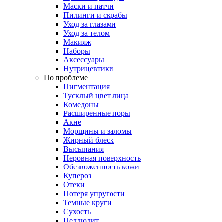
Маски и патчи
Пилинги и скрабы
Уход за глазами
Уход за телом
Макияж
Наборы
Аксессуары
Нутрицевтики
По проблеме
Пигментация
Тусклый цвет лица
Комедоны
Расширенные поры
Акне
Морщины и заломы
Жирный блеск
Высыпания
Неровная поверхность
Обезвоженность кожи
Купероз
Отеки
Потеря упругости
Темные круги
Сухость
Целлюлит