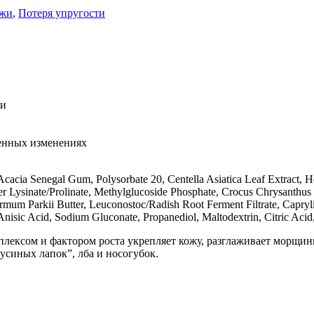
ожи
,
Потеря упругости
еи
енных изменениях
cacia Senegal Gum, Polysorbate 20, Centella Asiatica Leaf Extract, H
er Lysinate/Prolinate, Methylglucoside Phosphate, Crocus Chrysanthus
mum Parkii Butter, Leuconostoc/Radish Root Ferment Filtrate, Capryli
nisic Acid, Sodium Gluconate, Propanediol, Maltodextrin, Citric Aci
ексом и фактором роста укрепляет кожу, разглаживает морщины
усиных лапок”, лба и носогубок.