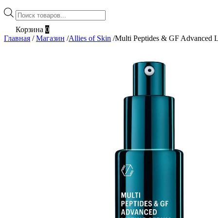
Поиск
товаров
Корзина
0
Главная
/
Магазин
/
Allies of Skin
/
Multi Peptides & GF Advanced L