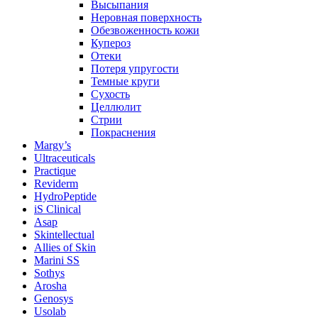
Высыпания
Неровная поверхность
Обезвоженность кожи
Купероз
Отеки
Потеря упругости
Темные круги
Сухость
Целлюлит
Стрии
Покраснения
Margy’s
Ultraceuticals
Practique
Reviderm
HydroPeptide
iS Clinical
Asap
Skintellectual
Allies of Skin
Marini SS
Sothys
Arosha
Genosys
Usolab