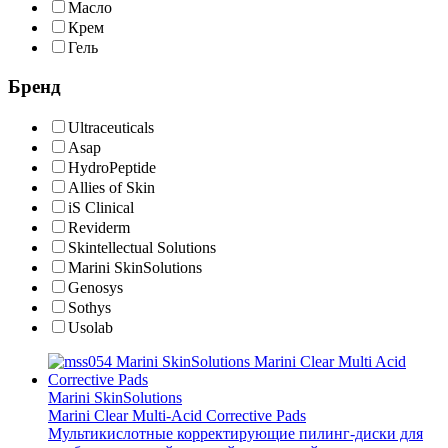
Масло
Крем
Гель
Бренд
Ultraceuticals
Asap
HydroPeptide
Allies of Skin
iS Clinical
Reviderm
Skintellectual Solutions
Marini SkinSolutions
Genosys
Sothys
Usolab
Marini SkinSolutions
Marini Clear Multi-Acid Corrective Pads
Мультикислотные корректирующие пилинг-диски для