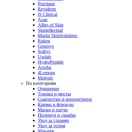
Practique
Reviderm
iS Clinical
Asap
Allies of Skin
Skintellectual
Marini SkinSolutions
Ruken
Genosys
Sothys
Usolab
HydroPeptide
Arosha
4Lemons
Majestic
По категориям
Очищение
Тоники и мисты
Сыворотки и концентраты
Кремы и флюиды
Маски и патчи
Пилинги и скрабы
Уход за глазами
Уход за телом
Макияж