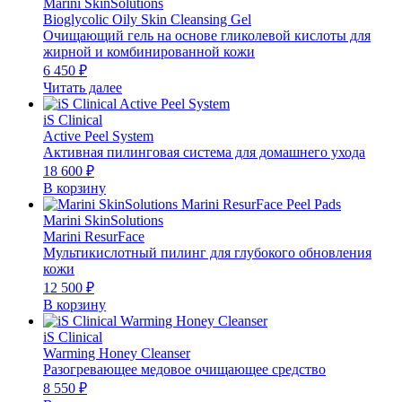
Marini SkinSolutions
Bioglycolic Oily Skin Cleansing Gel
Очищающий гель на основе гликолевой кислоты для
жирной и комбинированной кожи
6 450
₽
Читать далее
iS Clinical
Active Peel System
Активная пилинговая система для домашнего ухода
18 600
₽
В корзину
Marini SkinSolutions
Marini ResurFace
Мультикислотный пилинг для глубокого обновления
кожи
12 500
₽
В корзину
iS Clinical
Warming Honey Cleanser
Разогревающее медовое очищающее средство
8 550
₽