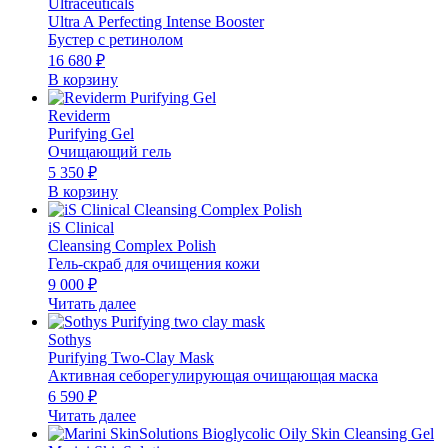
Ultraceuticals
Ultra A Perfecting Intense Booster
Бустер с ретинолом
16 680
₽
В корзину
Reviderm
Purifying Gel
Очищающий гель
5 350
₽
В корзину
iS Clinical
Cleansing Complex Polish
Гель-скраб для очищения кожи
9 000
₽
Читать далее
Sothys
Purifying Two-Clay Mask
Активная себорегулирующая очищающая маска
6 590
₽
Читать далее