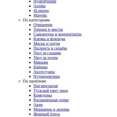
HydroPeptide
Arosha
4Lemons
Majestic
По категориям
Очищение
Тоники и мисты
Сыворотки и концентраты
Кремы и флюиды
Маски и патчи
Пилинги и скрабы
Уход за глазами
Уход за телом
Макияж
Наборы
Аксессуары
Нутрицевтики
По проблеме
Пигментация
Тусклый цвет лица
Комедоны
Расширенные поры
Акне
Морщины и заломы
Жирный блеск