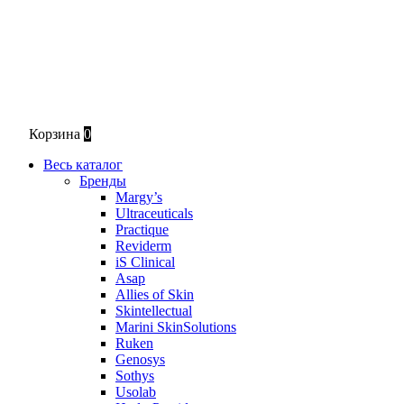
Корзина
0
Весь каталог
Бренды
Margy’s
Ultraceuticals
Practique
Reviderm
iS Clinical
Asap
Allies of Skin
Skintellectual
Marini SkinSolutions
Ruken
Genosys
Sothys
Usolab