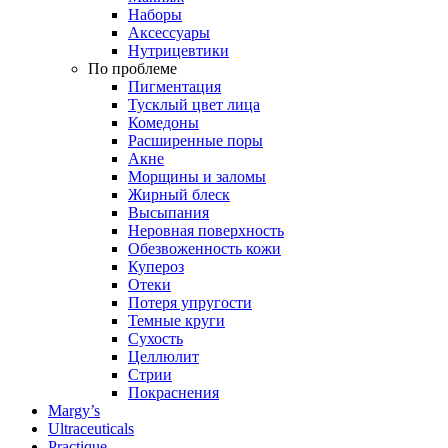
Наборы
Аксессуары
Нутрицевтики
По проблеме
Пигментация
Тусклый цвет лица
Комедоны
Расширенные поры
Акне
Морщины и заломы
Жирный блеск
Высыпания
Неровная поверхность
Обезвоженность кожи
Купероз
Отеки
Потеря упругости
Темные круги
Сухость
Целлюлит
Стрии
Покраснения
Margy’s
Ultraceuticals
Practique