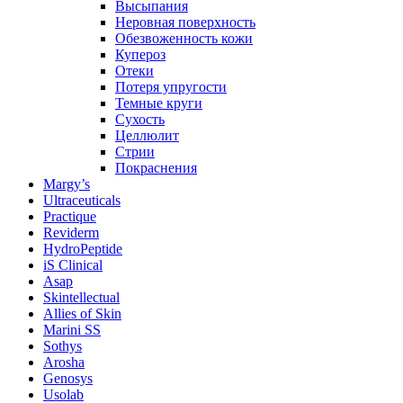
Высыпания
Неровная поверхность
Обезвоженность кожи
Купероз
Отеки
Потеря упругости
Темные круги
Сухость
Целлюлит
Стрии
Покраснения
Margy’s
Ultraceuticals
Practique
Reviderm
HydroPeptide
iS Clinical
Asap
Skintellectual
Allies of Skin
Marini SS
Sothys
Arosha
Genosys
Usolab