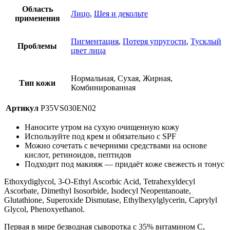
Область
Лицо
,
Шея и декольте
применения
Пигментация
,
Потеря упругости
,
Тусклый
Проблемы
цвет лица
Нормальная, Сухая, Жирная,
Тип кожи
Комбинированная
Артикул
P35VS030EN02
Наносите утром на сухую очищенную кожу
Используйте под крем и обязательно с SPF
Можно сочетать с вечерними средствами на основе
кислот, ретиноидов, пептидов
Подходит под макияж — придаёт коже свежесть и тонус
Ethoxydiglycol, 3-O-Ethyl Ascorbic Acid, Tetrahexyldecyl
Ascorbate, Dimethyl Isosorbide, Isodecyl Neopentanoate,
Glutathione, Superoxide Dismutase, Ethylhexylglycerin, Caprylyl
Glycol, Phenoxyethanol.
Первая в мире безводная сыворотка с 35% витамином С,