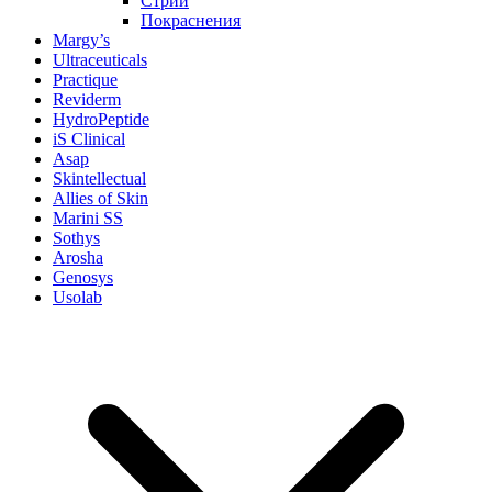
Стрии
Покраснения
Margy’s
Ultraceuticals
Practique
Reviderm
HydroPeptide
iS Clinical
Asap
Skintellectual
Allies of Skin
Marini SS
Sothys
Arosha
Genosys
Usolab