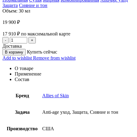
Защита
Сияние и тон
Объем: 30 мл
19 900
₽
17 910
₽
по максимальной карте
Доставка
Купить сейчас
В корзину
Add to wishlist
Remove from wishlist
О товаре
Применение
Состав
Бренд
Allies of Skin
Задача
Anti-age уход, Защита, Сияние и тон
Производство
США