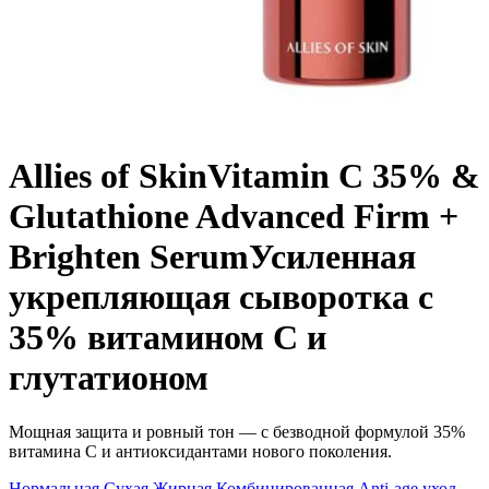
Allies of Skin
Vitamin C 35% &
Glutathione Advanced Firm +
Brighten Serum
Усиленная
укрепляющая сыворотка с
35% витамином С и
глутатионом
Мощная защита и ровный тон — с безводной формулой 35%
витамина С и антиоксидантами нового поколения.
Нормальная
Сухая
Жирная
Комбинированная
Anti-age уход