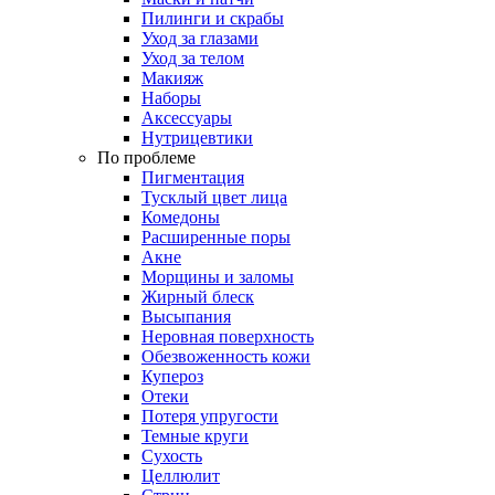
Пилинги и скрабы
Уход за глазами
Уход за телом
Макияж
Наборы
Аксессуары
Нутрицевтики
По проблеме
Пигментация
Тусклый цвет лица
Комедоны
Расширенные поры
Акне
Морщины и заломы
Жирный блеск
Высыпания
Неровная поверхность
Обезвоженность кожи
Купероз
Отеки
Потеря упругости
Темные круги
Сухость
Целлюлит