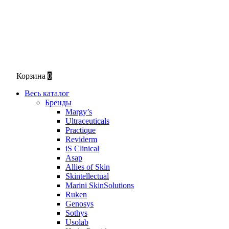
Корзина
0
Весь каталог
Бренды
Margy’s
Ultraceuticals
Practique
Reviderm
iS Clinical
Asap
Allies of Skin
Skintellectual
Marini SkinSolutions
Ruken
Genosys
Sothys
Usolab