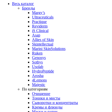
Весь каталог
Бренды
Margy’s
Ultraceuticals
Practique
Reviderm
iS Clinical
Asap
Allies of Skin
Skintellectual
Marini SkinSolutions
Ruken
Genosys
Sothys
Usolab
HydroPeptide
Arosha
4Lemons
Majestic
По категориям
Очищение
Тоники и мисты
Сыворотки и концентраты
Кремы и флюиды
Маски и патчи