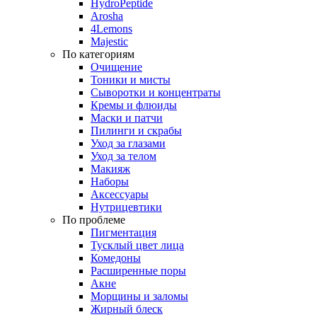
HydroPeptide
Arosha
4Lemons
Majestic
По категориям
Очищение
Тоники и мисты
Сыворотки и концентраты
Кремы и флюиды
Маски и патчи
Пилинги и скрабы
Уход за глазами
Уход за телом
Макияж
Наборы
Аксессуары
Нутрицевтики
По проблеме
Пигментация
Тусклый цвет лица
Комедоны
Расширенные поры
Акне
Морщины и заломы
Жирный блеск