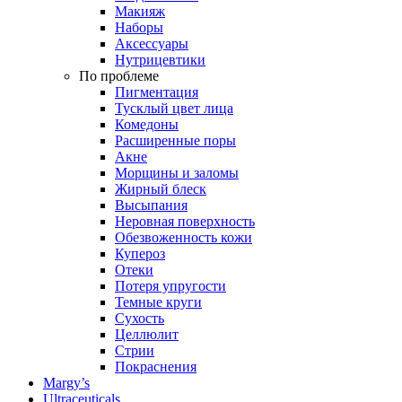
Макияж
Наборы
Аксессуары
Нутрицевтики
По проблеме
Пигментация
Тусклый цвет лица
Комедоны
Расширенные поры
Акне
Морщины и заломы
Жирный блеск
Высыпания
Неровная поверхность
Обезвоженность кожи
Купероз
Отеки
Потеря упругости
Темные круги
Сухость
Целлюлит
Стрии
Покраснения
Margy’s
Ultraceuticals