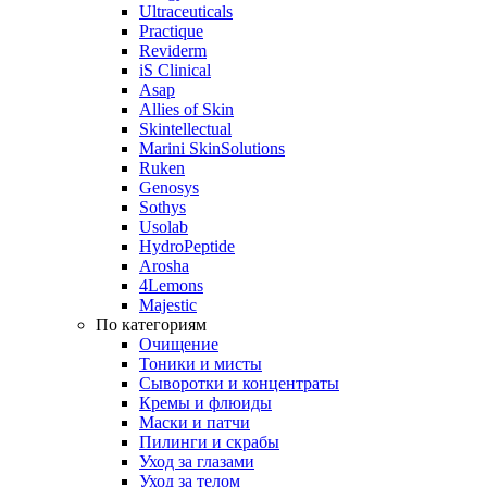
Ultraceuticals
Practique
Reviderm
iS Clinical
Asap
Allies of Skin
Skintellectual
Marini SkinSolutions
Ruken
Genosys
Sothys
Usolab
HydroPeptide
Arosha
4Lemons
Majestic
По категориям
Очищение
Тоники и мисты
Сыворотки и концентраты
Кремы и флюиды
Маски и патчи
Пилинги и скрабы
Уход за глазами
Уход за телом