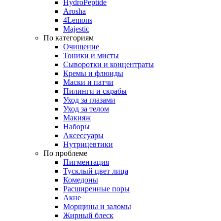
HydroPeptide
Arosha
4Lemons
Majestic
По категориям
Очищение
Тоники и мисты
Сыворотки и концентраты
Кремы и флюиды
Маски и патчи
Пилинги и скрабы
Уход за глазами
Уход за телом
Макияж
Наборы
Аксессуары
Нутрицевтики
По проблеме
Пигментация
Тусклый цвет лица
Комедоны
Расширенные поры
Акне
Морщины и заломы
Жирный блеск