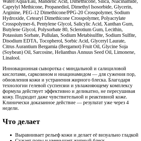
Water/Aqua/Eau, Mandelic Acid, Dimethicone, Silica, Niacinamide,
Caprylyl Methicone, Propanediol, Dimethyl Isosorbide, Glycerin,
Arginine, PEG-12 Dimethicone/PPG-20 Crosspolymer, Sodium
Hydroxide, Cetearyl Dimethicone Crosspolymer, Polyacrylate
Crosspolymer-6, Pentylene Glycol, Salicylic Acid, Xanthan Gum,
Butylene Glycol, Polysorbate 80, Sclerotium Gum, Lecithin,
Potassium Sorbate, Pullulan, Sodium Metabisulfite, Sodium Sulfite,
Disodium EDTA, Tocopherol, Sorbic Acid, Glyceryl Laurate,
Citrus Aurantium Bergamia (Bergamot) Fruit Oil, Glycine Soja
(Soybean) Oil, Sarcosine, Helianthus Annuus Seed Oil, Limonene,
Linalool.
Инновационная сыворотка с миндальной и салициловой
кислотами, саркозином и ниацинамидом — для сужения пор,
обновления кожи и устранения жирного блеска. Благодаря
технологии гелевой суспензии и увлажняющему комплексу
формула действует эффективно и деликатно, не пересушивая
кожу. Подходит даже чувствительной и реактивной коже.
Клинически доказанное действие — результат уже через 4
недели.
Что делает
Выравнивает рельеф кожи и делает её визуально гладкой
Сужает поры и уменьшает жирный блеск