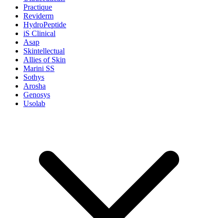
Practique
Reviderm
HydroPeptide
iS Clinical
Asap
Skintellectual
Allies of Skin
Marini SS
Sothys
Arosha
Genosys
Usolab