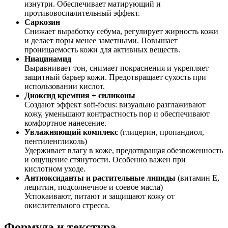
изнутри. Обеспечивает матирующий и
противовоспалительный эффект.
Саркозин
Снижает выработку себума, регулирует жирность кожи
и делает поры менее заметными. Повышает
проницаемость кожи для активных веществ.
Ниацинамид
Выравнивает тон, снимает покраснения и укрепляет
защитный барьер кожи. Предотвращает сухость при
использовании кислот.
Диоксид кремния + силиконы
Создают эффект soft-focus: визуально разглаживают
кожу, уменьшают контрастность пор и обеспечивают
комфортное нанесение.
Увлажняющий комплекс
(глицерин, пропандиол,
пентиленгликоль)
Удерживает влагу в коже, предотвращая обезвоженность
и ощущение стянутости. Особенно важен при
кислотном уходе.
Антиоксиданты и растительные липиды
(витамин E,
лецитин, подсолнечное и соевое масла)
Успокаивают, питают и защищают кожу от
окислительного стресса.
Формула и текстура