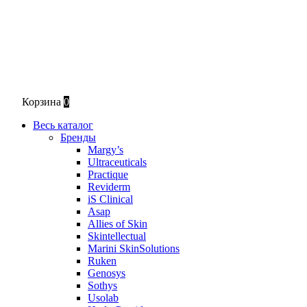
Корзина
0
Весь каталог
Бренды
Margy’s
Ultraceuticals
Practique
Reviderm
iS Clinical
Asap
Allies of Skin
Skintellectual
Marini SkinSolutions
Ruken
Genosys
Sothys
Usolab