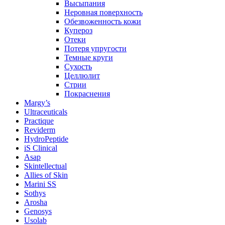
Высыпания
Неровная поверхность
Обезвоженность кожи
Купероз
Отеки
Потеря упругости
Темные круги
Сухость
Целлюлит
Стрии
Покраснения
Margy’s
Ultraceuticals
Practique
Reviderm
HydroPeptide
iS Clinical
Asap
Skintellectual
Allies of Skin
Marini SS
Sothys
Arosha
Genosys
Usolab