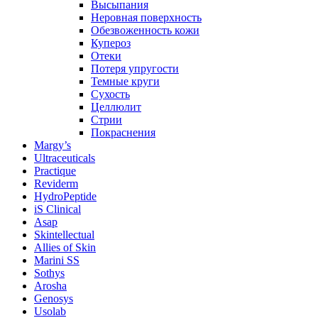
Высыпания
Неровная поверхность
Обезвоженность кожи
Купероз
Отеки
Потеря упругости
Темные круги
Сухость
Целлюлит
Стрии
Покраснения
Margy’s
Ultraceuticals
Practique
Reviderm
HydroPeptide
iS Clinical
Asap
Skintellectual
Allies of Skin
Marini SS
Sothys
Arosha
Genosys
Usolab