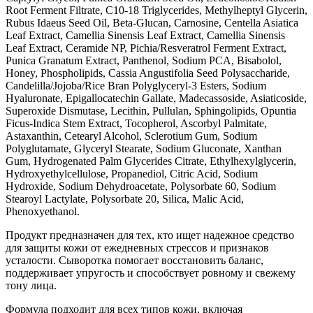
Root Ferment Filtrate, C10-18 Triglycerides, Methylheptyl Glycerin,
Rubus Idaeus Seed Oil, Beta-Glucan, Carnosine, Centella Asiatica
Leaf Extract, Camellia Sinensis Leaf Extract, Camellia Sinensis
Leaf Extract, Ceramide NP, Pichia/Resveratrol Ferment Extract,
Punica Granatum Extract, Panthenol, Sodium PCA, Bisabolol,
Honey, Phospholipids, Cassia Angustifolia Seed Polysaccharide,
Candelilla/Jojoba/Rice Bran Polyglyceryl-3 Esters, Sodium
Hyaluronate, Epigallocatechin Gallate, Madecassoside, Asiaticoside,
Superoxide Dismutase, Lecithin, Pullulan, Sphingolipids, Opuntia
Ficus-Indica Stem Extract, Tocopherol, Ascorbyl Palmitate,
Astaxanthin, Cetearyl Alcohol, Sclerotium Gum, Sodium
Polyglutamate, Glyceryl Stearate, Sodium Gluconate, Xanthan
Gum, Hydrogenated Palm Glycerides Citrate, Ethylhexylglycerin,
Hydroxyethylcellulose, Propanediol, Citric Acid, Sodium
Hydroxide, Sodium Dehydroacetate, Polysorbate 60, Sodium
Stearoyl Lactylate, Polysorbate 20, Silica, Malic Acid,
Phenoxyethanol.
Продукт предназначен для тех, кто ищет надежное средство
для защиты кожи от ежедневных стрессов и признаков
усталости. Сыворотка помогает восстановить баланс,
поддерживает упругость и способствует ровному и свежему
тону лица.
Формула подходит для всех типов кожи, включая