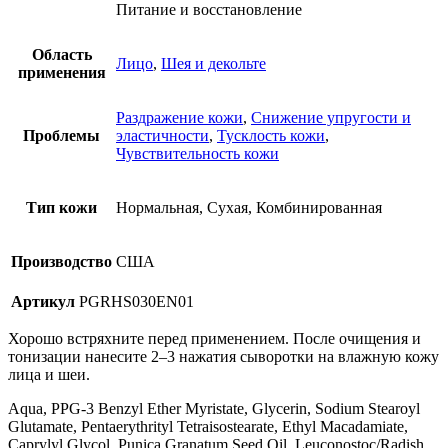
Питание и восстановление
Область
Лицо
,
Шея и декольте
применения
Раздражение кожи
,
Снижение упругости и
Проблемы
эластичности
,
Тусклость кожи
,
Чувствительность кожи
Тип кожи
Нормальная, Сухая, Комбинированная
Производство
США
Артикул
PGRHS030EN01
Хорошо встряхните перед применением. После очищения и
тонизации нанесите 2–3 нажатия сыворотки на влажную кожу
лица и шеи.
Aqua, PPG-3 Benzyl Ether Myristate, Glycerin, Sodium Stearoyl
Glutamate, Pentaerythrityl Tetraisostearate, Ethyl Macadamiate,
Caprylyl Glycol, Punica Granatum Seed Oil, Leuconostoc/Radish