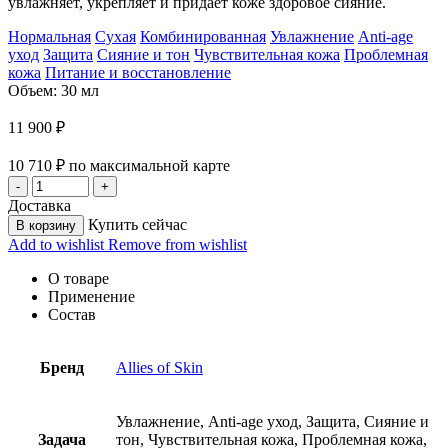
увлажняет, укрепляет и придает коже здоровое сияние.
Нормальная
Сухая
Комбинированная
Увлажнение
Anti-age
уход
Защита
Сияние и тон
Чувствительная кожа
Проблемная
кожа
Питание и восстановление
Объем: 30 мл
11 900
₽
10 710
₽
по максимальной карте
Доставка
Купить сейчас
В корзину
Add to wishlist
Remove from wishlist
О товаре
Применение
Состав
Бренд
Allies of Skin
Увлажнение, Anti-age уход, Защита, Сияние и
Задача
тон, Чувствительная кожа, Проблемная кожа,