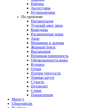
Наборы
Аксессуары
Нутрицевтики
По проблеме
Пигментация
Тусклый цвет лица
Комедоны
Расширенные поры
Акне
Морщины и заломы
Жирный блеск
Высыпания
Неровная поверхность
Обезвоженность кожи
Купероз
Отеки
Потеря упругости
Темные круги
Сухость
Целлюлит
Стрии
Покраснения
Margy’s
Ultraceuticals
Practique