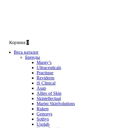
Корзина
0
Весь каталог
Бренды
Margy’s
Ultraceuticals
Practique
Reviderm
iS Clinical
Asap
Allies of Skin
Skintellectual
Marini SkinSolutions
Ruken
Genosys
Sothys
Usolab