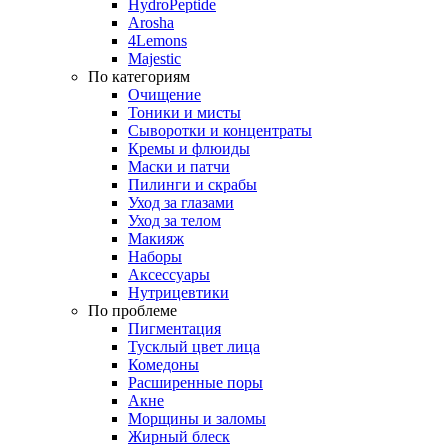
HydroPeptide
Arosha
4Lemons
Majestic
По категориям
Очищение
Тоники и мисты
Сыворотки и концентраты
Кремы и флюиды
Маски и патчи
Пилинги и скрабы
Уход за глазами
Уход за телом
Макияж
Наборы
Аксессуары
Нутрицевтики
По проблеме
Пигментация
Тусклый цвет лица
Комедоны
Расширенные поры
Акне
Морщины и заломы
Жирный блеск