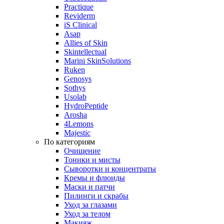
Practique
Reviderm
iS Clinical
Asap
Allies of Skin
Skintellectual
Marini SkinSolutions
Ruken
Genosys
Sothys
Usolab
HydroPeptide
Arosha
4Lemons
Majestic
По категориям
Очищение
Тоники и мисты
Сыворотки и концентраты
Кремы и флюиды
Маски и патчи
Пилинги и скрабы
Уход за глазами
Уход за телом
Макияж