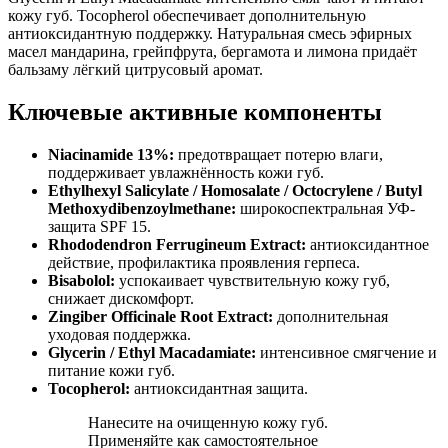
кожу губ. Tocopherol обеспечивает дополнительную
антиоксидантную поддержку. Натуральная смесь эфирных
масел мандарина, грейпфрута, бергамота и лимона придаёт
бальзаму лёгкий цитрусовый аромат.
Ключевые активные компоненты
Niacinamide 13%:
предотвращает потерю влаги,
поддерживает увлажнённость кожи губ.
Ethylhexyl Salicylate / Homosalate / Octocrylene / Butyl
Methoxydibenzoylmethane:
широкоспектральная УФ-
защита SPF 15.
Rhododendron Ferrugineum Extract:
антиоксидантное
действие, профилактика проявления герпеса.
Bisabolol:
успокаивает чувствительную кожу губ,
снижает дискомфорт.
Zingiber Officinale Root Extract:
дополнительная
уходовая поддержка.
Glycerin / Ethyl Macadamiate:
интенсивное смягчение и
питание кожи губ.
Tocopherol:
антиоксидантная защита.
Нанесите на очищенную кожу губ.
Применяйте как самостоятельное