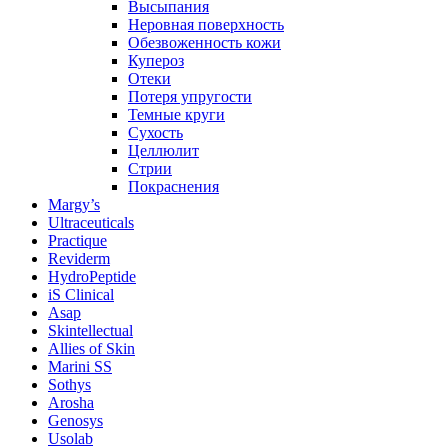
Высыпания
Неровная поверхность
Обезвоженность кожи
Купероз
Отеки
Потеря упругости
Темные круги
Сухость
Целлюлит
Стрии
Покраснения
Margy’s
Ultraceuticals
Practique
Reviderm
HydroPeptide
iS Clinical
Asap
Skintellectual
Allies of Skin
Marini SS
Sothys
Arosha
Genosys
Usolab