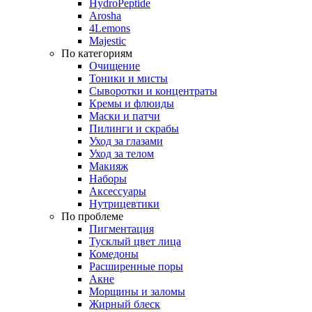
HydroPeptide
Arosha
4Lemons
Majestic
По категориям
Очищение
Тоники и мисты
Сыворотки и концентраты
Кремы и флюиды
Маски и патчи
Пилинги и скрабы
Уход за глазами
Уход за телом
Макияж
Наборы
Аксессуары
Нутрицевтики
По проблеме
Пигментация
Тусклый цвет лица
Комедоны
Расширенные поры
Акне
Морщины и заломы
Жирный блеск