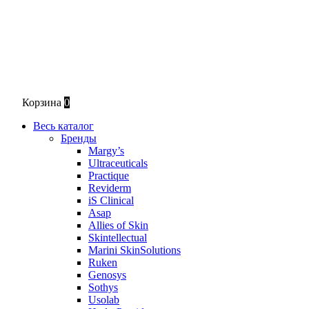
Корзина
0
Весь каталог
Бренды
Margy’s
Ultraceuticals
Practique
Reviderm
iS Clinical
Asap
Allies of Skin
Skintellectual
Marini SkinSolutions
Ruken
Genosys
Sothys
Usolab