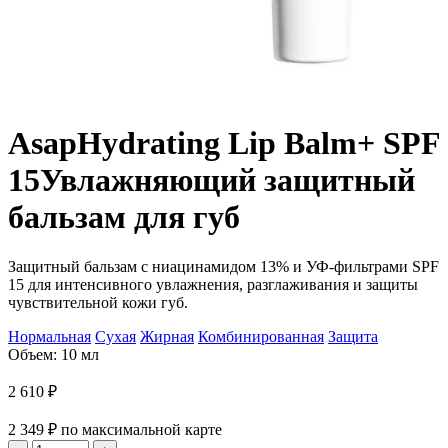
Asap
Hydrating Lip Balm+ SPF
15
Увлажняющий защитный
бальзам для губ
Защитный бальзам с ниацинамидом 13% и УФ-фильтрами SPF
15 для интенсивного увлажнения, разглаживания и защиты
чувствительной кожи губ.
Нормальная
Сухая
Жирная
Комбинированная
Защита
Объем: 10 мл
2 610
₽
2 349
₽
по максимальной карте