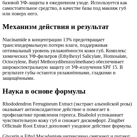
базовой УФ-защиты в ежедневном уходе. Используется как
самостоятельное средство, в качестве базы под макияж губ
или поверх него.
Механизм действия и результат
Niacinamide в концентрации 13% предотвращает
трансэпидермальную потерю влаги, поддерживая
оптимальный уровень увлажнённости кожи губ. Комплекс
химических УФ-фильтров (Ethylhexyl Salicylate, Homosalate,
Octocrylene, Butyl Methoxydibenzoylmethane) обеспечивает
широкоспектральную защиту от УФ-излучения SPF 15. В
результате губы остаются увлажнёнными, гладкими и
защищёнными.
Наука в основе формулы
Rhododendron Ferrugineum Extract (экстракт альпийской розы)
оказывает антиоксидантное действие и помогает в
профилактике проявления герпеса. Bisabolol успокаивает
чувствительную кожу губ и снижает дискомфорт. Zingiber
Officinale Root Extract дополняет уходовое действие формулы.
Glycerin и Ethyl Macadamiate интенсивно смягчают и питают