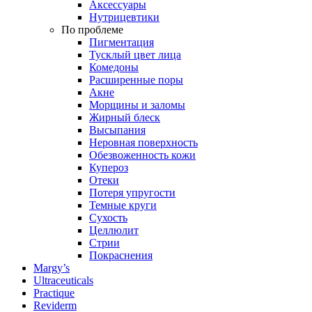
Аксессуары
Нутрицевтики
По проблеме
Пигментация
Тусклый цвет лица
Комедоны
Расширенные поры
Акне
Морщины и заломы
Жирный блеск
Высыпания
Неровная поверхность
Обезвоженность кожи
Купероз
Отеки
Потеря упругости
Темные круги
Сухость
Целлюлит
Стрии
Покраснения
Margy’s
Ultraceuticals
Practique
Reviderm