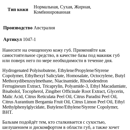
Нормальная, Сухая, Жирная,
Тип кожи
Комбинированная
Производство
Австралия
Артикул
1047-1
Нанесите на очищенную кожу губ. Применяйте как
самостоятельное средство, в качестве базы под макияж губ
или поверх него по мере необходимости в течение дня.
Hydrogenated Polyisobutene, Ethylene/Propylene/Styrene
Copolymer, Ethylhexyl Salicylate, Homosalate, Octocrylene, Butyl
Methoxydibenzoylmethane, Niacinamide, Rhododendron
Ferrugineum Extract, Tricaprylin, Polyamide-3, Ethyl Macadamiate,
Bisabolol, Tocopherol, Zingiber Officinale Root Extract, Glycerin,
Malic Acid, Citrus Reticulata Peel Oil, Citrus Paradisi Peel Oil,
Citrus Aurantium Bergamia Fruit Oil, Citrus Limon Peel Oil, Ethyl
Methylphenylglycidate, Butylene/Ethylene/Styrene Copolymer,
BHT.
Бальзам подойдёт тем, кто сталкивается с сухостью,
шелушением и дискомфортом в области губ, а также хочет