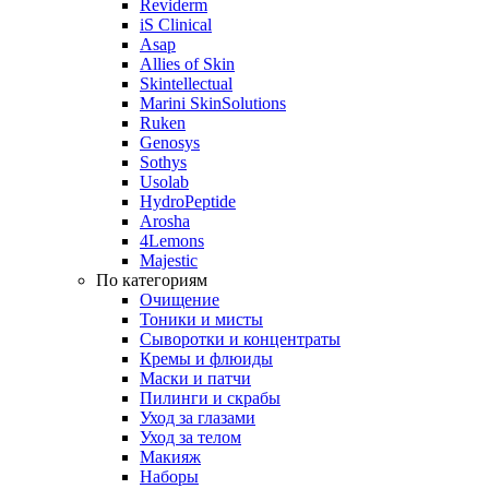
Reviderm
iS Clinical
Asap
Allies of Skin
Skintellectual
Marini SkinSolutions
Ruken
Genosys
Sothys
Usolab
HydroPeptide
Arosha
4Lemons
Majestic
По категориям
Очищение
Тоники и мисты
Сыворотки и концентраты
Кремы и флюиды
Маски и патчи
Пилинги и скрабы
Уход за глазами
Уход за телом
Макияж
Наборы