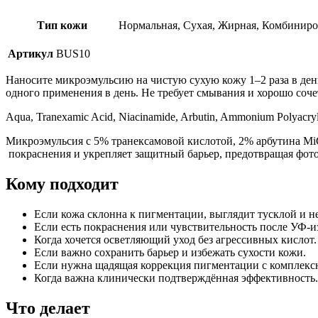
Тип кожи
Нормальная, Сухая, Жирная, Комбинир
Артикул
BUS10
Наносите микроэмульсию на чистую сухую кожу 1–2 раза в день
одного применения в день. Не требует смывания и хорошо соче
Aqua, Tranexamic Acid, Niacinamide, Arbutin, Ammonium Polyacryloy
Микроэмульсия с 5% транексамовой кислотой, 2% арбутина M
покраснения и укрепляет защитный барьер, предотвращая фото
Кому подходит
Если кожа склонна к пигментации, выглядит тусклой и н
Если есть покраснения или чувствительность после УФ-и
Когда хочется осветляющий уход без агрессивных кислот.
Если важно сохранить барьер и избежать сухости кожи.
Если нужна щадящая коррекция пигментации с комплекс
Когда важна клинически подтверждённая эффективность.
Что делает