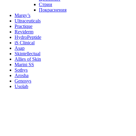
Стрии
Покраснения
Margy’s
Ultraceuticals
Practique
Reviderm
HydroPeptide
iS Clinical
Asap
Skintellectual
Allies of Skin
Marini SS
Sothys
Arosha
Genosys
Usolab