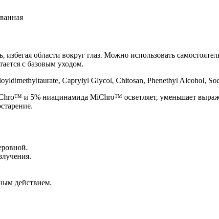
ованная
, избегая области вокруг глаз. Можно использовать самостоятел
тается с базовым уходом.
ldimethyltaurate, Caprylyl Glycol, Chitosan, Phenethyl Alcohol, So
iChro™ и 5% ниацинамида MiChro™ осветляет, уменьшает выраж
старение.
еровной.
злучения.
ным действием.