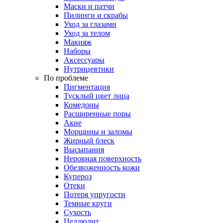
Маски и патчи
Пилинги и скрабы
Уход за глазами
Уход за телом
Макияж
Наборы
Аксессуары
Нутрицевтики
По проблеме
Пигментация
Тусклый цвет лица
Комедоны
Расширенные поры
Акне
Морщины и заломы
Жирный блеск
Высыпания
Неровная поверхность
Обезвоженность кожи
Купероз
Отеки
Потеря упругости
Темные круги
Сухость
Целлюлит