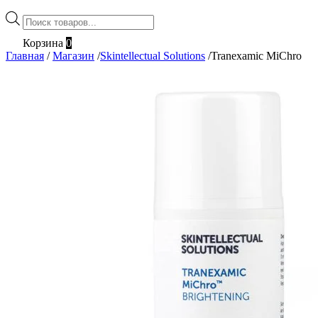
Поиск
товаров
Корзина
0
Главная
/
Магазин
/
Skintellectual Solutions
/
Tranexamic MiChro