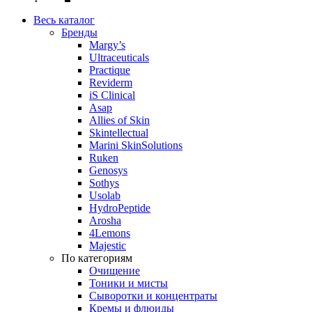
Весь каталог
Бренды
Margy’s
Ultraceuticals
Practique
Reviderm
iS Clinical
Asap
Allies of Skin
Skintellectual
Marini SkinSolutions
Ruken
Genosys
Sothys
Usolab
HydroPeptide
Arosha
4Lemons
Majestic
По категориям
Очищение
Тоники и мисты
Сыворотки и концентраты
Кремы и флюиды