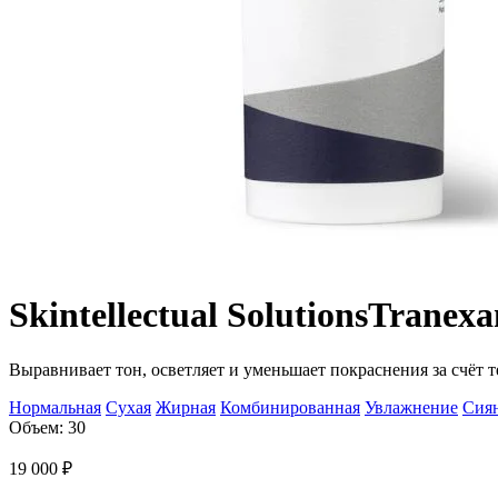
Skintellectual Solutions
Tranexa
Выравнивает тон, осветляет и уменьшает покраснения за счёт 
Нормальная
Сухая
Жирная
Комбинированная
Увлажнение
Сиян
Объем: 30
19 000
₽