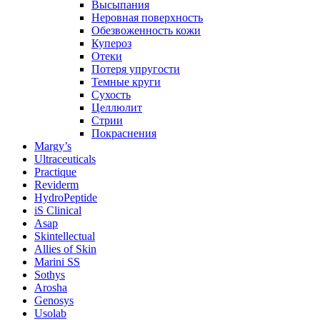
Высыпания
Неровная поверхность
Обезвоженность кожи
Купероз
Отеки
Потеря упругости
Темные круги
Сухость
Целлюлит
Стрии
Покраснения
Margy’s
Ultraceuticals
Practique
Reviderm
HydroPeptide
iS Clinical
Asap
Skintellectual
Allies of Skin
Marini SS
Sothys
Arosha
Genosys
Usolab