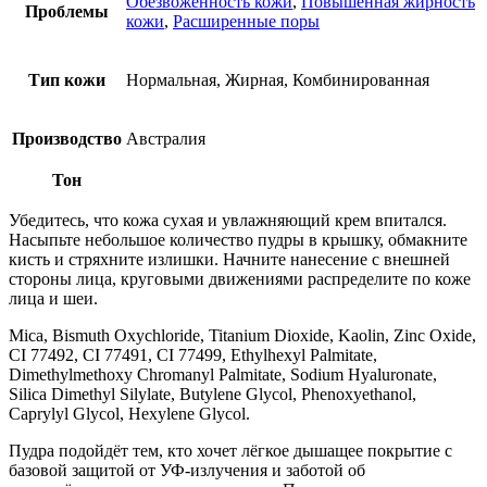
Обезвоженность кожи
,
Повышенная жирность
Проблемы
кожи
,
Расширенные поры
Тип кожи
Нормальная, Жирная, Комбинированная
Производство
Австралия
Тон
Убедитесь, что кожа сухая и увлажняющий крем впитался.
Насыпьте небольшое количество пудры в крышку, обмакните
кисть и стряхните излишки. Начните нанесение с внешней
стороны лица, круговыми движениями распределите по коже
лица и шеи.
Mica, Bismuth Oxychloride, Titanium Dioxide, Kaolin, Zinc Oxide,
CI 77492, CI 77491, CI 77499, Ethylhexyl Palmitate,
Dimethylmethoxy Chromanyl Palmitate, Sodium Hyaluronate,
Silica Dimethyl Silylate, Butylene Glycol, Phenoxyethanol,
Caprylyl Glycol, Hexylene Glycol.
Пудра подойдёт тем, кто хочет лёгкое дышащее покрытие с
базовой защитой от УФ-излучения и заботой об