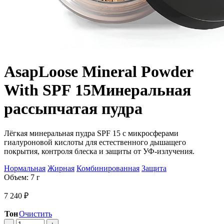
Asap
Loose Mineral Powder
With SPF 15
Минеральная
рассыпчатая пудра
Лёгкая минеральная пудра SPF 15 с микросферами
гиалуроновой кислоты для естественного дышащего
покрытия, контроля блеска и защиты от УФ-излучения.
Нормальная
Жирная
Комбинированная
Защита
Объем: 7 г
7 240
₽
Тон
Очистить