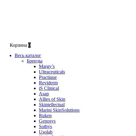
Корзина
0
Весь каталог
Бренды
Margy’s
Ultraceuticals
Practique
Reviderm
iS Clinical
Asap
Allies of Skin
Skintellectual
Marini SkinSolutions
Ruken
Genosys
Sothys
Usolab