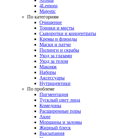
Arosha
4Lemons
Majestic
По категориям
Очищение
Тоники и мисты
Сыворотки и концентраты
Кремы и флюиды
Маски и патчи
Пилинги и скрабы
Уход за глазами
Уход за телом
Макияж
Наборы
Аксессуары
Нутрицевтики
По проблеме
Пигментация
Тусклый цвет лица
Комедоны
Расширенные поры
Акне
Морщины и заломы
Жирный блеск
Высыпания