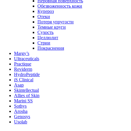
Неровная поверхность
Обезвоженность кожи
Купероз
Отеки
Потеря упругости
Темные круги
Сухость
Целлюлит
Стрии
Покраснения
Margy’s
Ultraceuticals
Practique
Reviderm
HydroPeptide
iS Clinical
Asap
Skintellectual
Allies of Skin
Marini SS
Sothys
Arosha
Genosys
Usolab