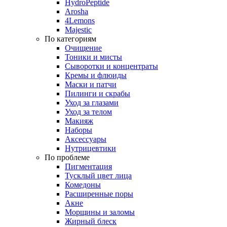
HydroPeptide
Arosha
4Lemons
Majestic
По категориям
Очищение
Тоники и мисты
Сыворотки и концентраты
Кремы и флюиды
Маски и патчи
Пилинги и скрабы
Уход за глазами
Уход за телом
Макияж
Наборы
Аксессуары
Нутрицевтики
По проблеме
Пигментация
Тусклый цвет лица
Комедоны
Расширенные поры
Акне
Морщины и заломы
Жирный блеск