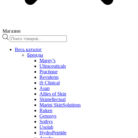
Магазин
Поиск
товаров
Весь каталог
Бренды
Margy’s
Ultraceuticals
Practique
Reviderm
iS Clinical
Asap
Allies of Skin
Skintellectual
Marini SkinSolutions
Ruken
Genosys
Sothys
Usolab
HydroPeptide