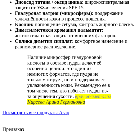
Диоксид титана / оксид цинка:
широкоспектральная
защита от УФ-излучения SPF 15.
Гиалуронат натрия (микросферы):
поддержание
увлажнённости кожи в процессе ношения.
Каолин:
поглощение себума, контроль жирного блеска.
Диметилметокси хроманил пальмитат:
антиоксидантная защита от внешних факторов.
Силика диметил силилат:
комфортное нанесение и
равномерное распределение.
Наличие микросфер гиалуроновой
кислоты в составе пудры делает её
особенно ценной: это один из
немногих форматов, где пудра не
только матирует, но и поддерживает
увлажнённость кожи. Рекомендую её в
том числе тем, кто избегает пудры из-
за ощущения сухости.
врач-косметолог
Киреева Арина Германовна
Посмотреть все продукты Asap
Предзаказ