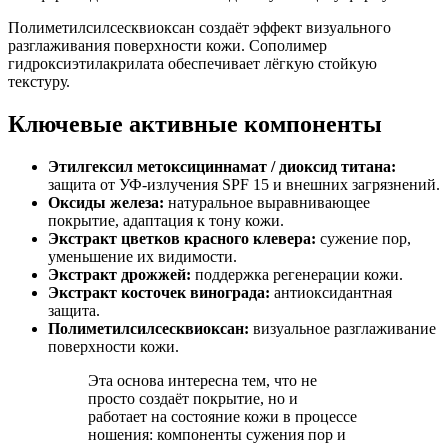
Полиметилсилсесквиоксан создаёт эффект визуального
разглаживания поверхности кожи. Сополимер
гидроксиэтилакрилата обеспечивает лёгкую стойкую
текстуру.
Ключевые активные компоненты
Этилгексил метоксициннамат / диоксид титана:
защита от УФ-излучения SPF 15 и внешних загрязнений.
Оксиды железа:
натуральное выравнивающее
покрытие, адаптация к тону кожи.
Экстракт цветков красного клевера:
сужение пор,
уменьшение их видимости.
Экстракт дрожжей:
поддержка регенерации кожи.
Экстракт косточек винограда:
антиоксидантная
защита.
Полиметилсилсесквиоксан:
визуальное разглаживание
поверхности кожи.
Эта основа интересна тем, что не
просто создаёт покрытие, но и
работает на состояние кожи в процессе
ношения: компоненты сужения пор и