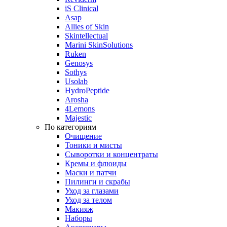
iS Clinical
Asap
Allies of Skin
Skintellectual
Marini SkinSolutions
Ruken
Genosys
Sothys
Usolab
HydroPeptide
Arosha
4Lemons
Majestic
По категориям
Очищение
Тоники и мисты
Сыворотки и концентраты
Кремы и флюиды
Маски и патчи
Пилинги и скрабы
Уход за глазами
Уход за телом
Макияж
Наборы