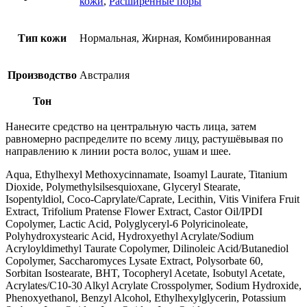
кожи
,
Расширенные поры
Тип кожи
Нормальная, Жирная, Комбинированная
Производство
Австралия
Тон
Нанесите средство на центральную часть лица, затем
равномерно распределите по всему лицу, растушёвывая по
направлению к линии роста волос, ушам и шее.
Aqua, Ethylhexyl Methoxycinnamate, Isoamyl Laurate, Titanium
Dioxide, Polymethylsilsesquioxane, Glyceryl Stearate,
Isopentyldiol, Coco-Caprylate/Caprate, Lecithin, Vitis Vinifera Fruit
Extract, Trifolium Pratense Flower Extract, Castor Oil/IPDI
Copolymer, Lactic Acid, Polyglyceryl-6 Polyricinoleate,
Polyhydroxystearic Acid, Hydroxyethyl Acrylate/Sodium
Acryloyldimethyl Taurate Copolymer, Dilinoleic Acid/Butanediol
Copolymer, Saccharomyces Lysate Extract, Polysorbate 60,
Sorbitan Isostearate, BHT, Tocopheryl Acetate, Isobutyl Acetate,
Acrylates/C10-30 Alkyl Acrylate Crosspolymer, Sodium Hydroxide,
Phenoxyethanol, Benzyl Alcohol, Ethylhexylglycerin, Potassium