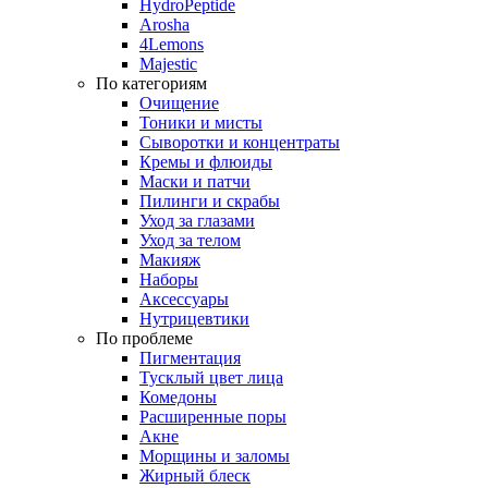
HydroPeptide
Arosha
4Lemons
Majestic
По категориям
Очищение
Тоники и мисты
Сыворотки и концентраты
Кремы и флюиды
Маски и патчи
Пилинги и скрабы
Уход за глазами
Уход за телом
Макияж
Наборы
Аксессуары
Нутрицевтики
По проблеме
Пигментация
Тусклый цвет лица
Комедоны
Расширенные поры
Акне
Морщины и заломы
Жирный блеск