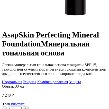
Asap
Skin Perfecting Mineral
Foundation
Минеральная
тональная основа
Лёгкая минеральная тональная основа с защитой SPF 15,
технологией сужения пор и регенерирующими компонентами
для ровного естественного тона и здорового вида кожи.
Нормальная
Жирная
Комбинированная
Защита
Объем: 30 мл
7 240
₽
Тон
Очистить