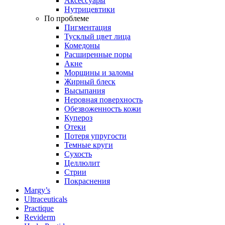
Аксессуары
Нутрицевтики
По проблеме
Пигментация
Тусклый цвет лица
Комедоны
Расширенные поры
Акне
Морщины и заломы
Жирный блеск
Высыпания
Неровная поверхность
Обезвоженность кожи
Купероз
Отеки
Потеря упругости
Темные круги
Сухость
Целлюлит
Стрии
Покраснения
Margy’s
Ultraceuticals
Practique
Reviderm