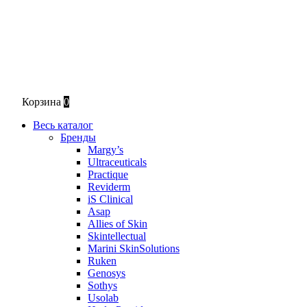
Корзина
0
Весь каталог
Бренды
Margy’s
Ultraceuticals
Practique
Reviderm
iS Clinical
Asap
Allies of Skin
Skintellectual
Marini SkinSolutions
Ruken
Genosys
Sothys
Usolab