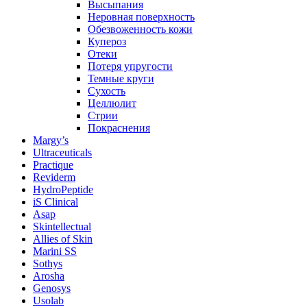
Высыпания
Неровная поверхность
Обезвоженность кожи
Купероз
Отеки
Потеря упругости
Темные круги
Сухость
Целлюлит
Стрии
Покраснения
Margy’s
Ultraceuticals
Practique
Reviderm
HydroPeptide
iS Clinical
Asap
Skintellectual
Allies of Skin
Marini SS
Sothys
Arosha
Genosys
Usolab