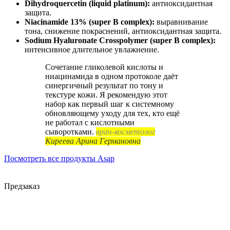
Dihydroquercetin (liquid platinum):
антиоксидантная
защита.
Niacinamide 13% (super B complex):
выравнивание
тона, снижение покраснений, антиоксидантная защита.
Sodium Hyaluronate Crosspolymer (super B complex):
интенсивное длительное увлажнение.
Сочетание гликолевой кислоты и
ниацинамида в одном протоколе даёт
синергичный результат по тону и
текстуре кожи. Я рекомендую этот
набор как первый шаг к системному
обновляющему уходу для тех, кто ещё
не работал с кислотными
сыворотками.
врач-косметолог
Киреева Арина Германовна
Посмотреть все продукты Asap
Предзаказ