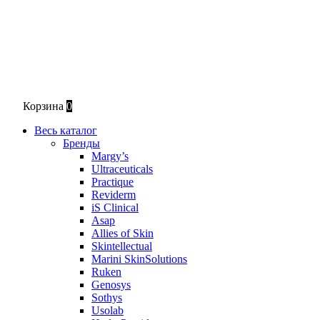
Корзина
0
Весь каталог
Бренды
Margy’s
Ultraceuticals
Practique
Reviderm
iS Clinical
Asap
Allies of Skin
Skintellectual
Marini SkinSolutions
Ruken
Genosys
Sothys
Usolab