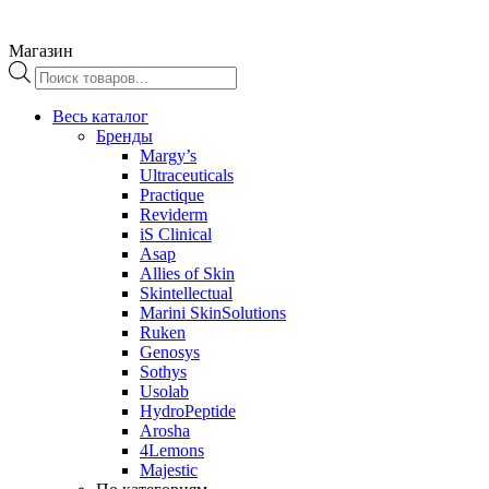
Магазин
Поиск
товаров
Весь каталог
Бренды
Margy’s
Ultraceuticals
Practique
Reviderm
iS Clinical
Asap
Allies of Skin
Skintellectual
Marini SkinSolutions
Ruken
Genosys
Sothys
Usolab
HydroPeptide
Arosha
4Lemons
Majestic