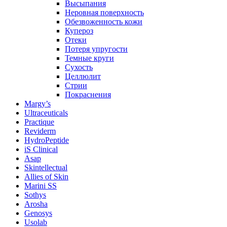
Высыпания
Неровная поверхность
Обезвоженность кожи
Купероз
Отеки
Потеря упругости
Темные круги
Сухость
Целлюлит
Стрии
Покраснения
Margy’s
Ultraceuticals
Practique
Reviderm
HydroPeptide
iS Clinical
Asap
Skintellectual
Allies of Skin
Marini SS
Sothys
Arosha
Genosys
Usolab