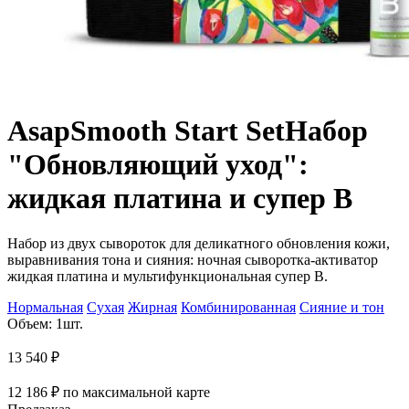
Asap
Smooth Start Set
Набор
"Обновляющий уход":
жидкая платина и супер В
Набор из двух сывороток для деликатного обновления кожи,
выравнивания тона и сияния: ночная сыворотка-активатор
жидкая платина и мультифункциональная супер В.
Нормальная
Сухая
Жирная
Комбинированная
Сияние и тон
Объем: 1шт.
13 540
₽
12 186
₽
по максимальной карте