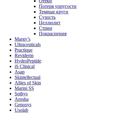
Отеки
Потеря упругости
Темные круги
Сухость
Целлюлит
Стрии
Покраснения
Margy’s
Ultraceuticals
Practique
Reviderm
HydroPeptide
iS Clinical
Asap
Skintellectual
Allies of Skin
Marini SS
Sothys
Arosha
Genosys
Usolab