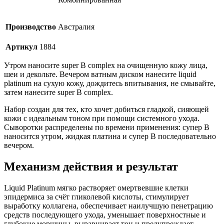
Производство
Австралия
Артикул
1884
Утром наносите super B complex на очищенную кожу лица,
шеи и декольте. Вечером ватным диском нанесите liquid
platinum на сухую кожу, дождитесь впитывания, не смывайте,
затем нанесите super B complex.
Набор создан для тех, кто хочет добиться гладкой, сияющей
кожи с идеальным тоном при помощи системного ухода.
Сыворотки распределены по времени применения: супер В
наносится утром, жидкая платина и супер В последовательно
вечером.
Механизм действия и результат
Liquid Platinum мягко растворяет омертвевшие клетки
эпидермиса за счёт гликолевой кислоты, стимулирует
выработку коллагена, обеспечивает наилучшую пенетрацию
средств последующего ухода, уменьшает поверхностные и
глубокие морщины, выравнивает тон и предупреждает