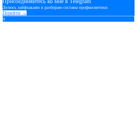
Присоединяйтесь ко мне в Telegram
Делюсь лайфхаками и разбираю составы профкосметики
Перейти →
x