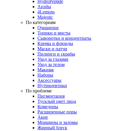
HydroPeptide
Arosha
4Lemons
Majestic
По категориям
Очищение
Тоники и мисты
Сыворотки и концентраты
Кремы и флюиды
Маски и патчи
Пилинги и скрабы
Уход за глазами
Уход за телом
Макияж
Наборы
Аксессуары
Нутрицевтики
По проблеме
Пигментация
Тусклый цвет лица
Комедоны
Расширенные поры
Акне
Морщины и заломы
Жирный блеск