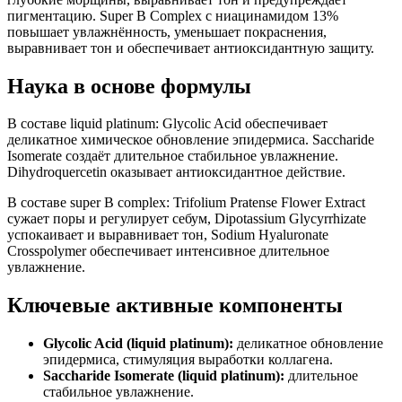
пигментацию. Super B Complex с ниацинамидом 13%
повышает увлажнённость, уменьшает покраснения,
выравнивает тон и обеспечивает антиоксидантную защиту.
Наука в основе формулы
В составе liquid platinum: Glycolic Acid обеспечивает
деликатное химическое обновление эпидермиса. Saccharide
Isomerate создаёт длительное стабильное увлажнение.
Dihydroquercetin оказывает антиоксидантное действие.
В составе super B complex: Trifolium Pratense Flower Extract
сужает поры и регулирует себум, Dipotassium Glycyrrhizate
успокаивает и выравнивает тон, Sodium Hyaluronate
Crosspolymer обеспечивает интенсивное длительное
увлажнение.
Ключевые активные компоненты
Glycolic Acid (liquid platinum):
деликатное обновление
эпидермиса, стимуляция выработки коллагена.
Saccharide Isomerate (liquid platinum):
длительное
стабильное увлажнение.