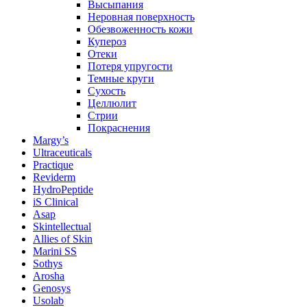
Высыпания
Неровная поверхность
Обезвоженность кожи
Купероз
Отеки
Потеря упругости
Темные круги
Сухость
Целлюлит
Стрии
Покраснения
Margy’s
Ultraceuticals
Practique
Reviderm
HydroPeptide
iS Clinical
Asap
Skintellectual
Allies of Skin
Marini SS
Sothys
Arosha
Genosys
Usolab