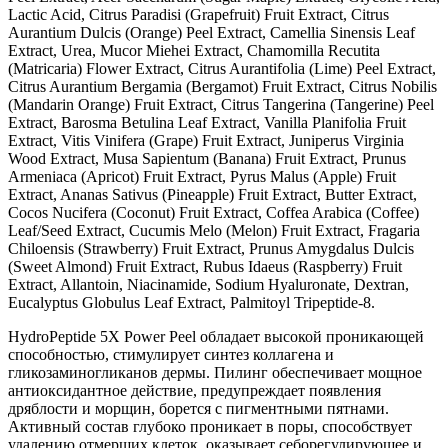
Lactic Acid, Citrus Paradisi (Grapefruit) Fruit Extract, Citrus
Aurantium Dulcis (Orange) Peel Extract, Camellia Sinensis Leaf
Extract, Urea, Mucor Miehei Extract, Chamomilla Recutita
(Matricaria) Flower Extract, Citrus Aurantifolia (Lime) Peel Extract,
Citrus Aurantium Bergamia (Bergamot) Fruit Extract, Citrus Nobilis
(Mandarin Orange) Fruit Extract, Citrus Tangerina (Tangerine) Peel
Extract, Barosma Betulina Leaf Extract, Vanilla Planifolia Fruit
Extract, Vitis Vinifera (Grape) Fruit Extract, Juniperus Virginia
Wood Extract, Musa Sapientum (Banana) Fruit Extract, Prunus
Armeniaca (Apricot) Fruit Extract, Pyrus Malus (Apple) Fruit
Extract, Ananas Sativus (Pineapple) Fruit Extract, Butter Extract,
Cocos Nucifera (Coconut) Fruit Extract, Coffea Arabica (Coffee)
Leaf/Seed Extract, Cucumis Melo (Melon) Fruit Extract, Fragaria
Chiloensis (Strawberry) Fruit Extract, Prunus Amygdalus Dulcis
(Sweet Almond) Fruit Extract, Rubus Idaeus (Raspberry) Fruit
Extract, Allantoin, Niacinamide, Sodium Hyaluronate, Dextran,
Eucalyptus Globulus Leaf Extract, Palmitoyl Tripeptide-8.
HydroPeptide 5X Power Peel обладает высокой проникающей
способностью, стимулирует синтез коллагена и
гликозаминогликанов дермы. Пилинг обеспечивает мощное
антиоксидантное действие, предупреждает появления
дряблости и морщин, борется с пигментными пятнами.
Активный состав глубоко проникает в поры, способствует
удалению отмерших клеток, оказывает себорегулирующее и