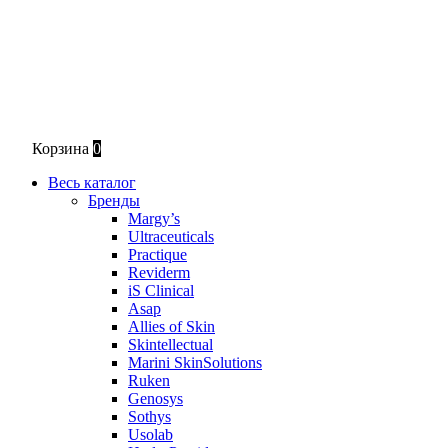
Корзина
0
Весь каталог
Бренды
Margy’s
Ultraceuticals
Practique
Reviderm
iS Clinical
Asap
Allies of Skin
Skintellectual
Marini SkinSolutions
Ruken
Genosys
Sothys
Usolab