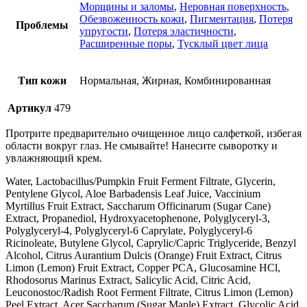
Морщины и заломы
,
Неровная поверхность
,
Обезвоженность кожи
,
Пигментация
,
Потеря
Проблемы
упругости
,
Потеря эластичности
,
Расширенные поры
,
Тусклый цвет лица
Тип кожи
Нормальная, Жирная, Комбинированная
Артикул
479
Протрите предварительно очищенное лицо салфеткой, избегая
области вокруг глаз. Не смывайте! Нанесите сыворотку и
увлажняющий крем.
Water, Lactobacillus/Pumpkin Fruit Ferment Filtrate, Glycerin,
Pentylene Glycol, Aloe Barbadensis Leaf Juice, Vaccinium
Myrtillus Fruit Extract, Saccharum Officinarum (Sugar Cane)
Extract, Propanediol, Hydroxyacetophenone, Polyglyceryl-3,
Polyglyceryl-4, Polyglyceryl-6 Caprylate, Polyglyceryl-6
Ricinoleate, Butylene Glycol, Caprylic/Capric Triglyceride, Benzyl
Alcohol, Citrus Aurantium Dulcis (Orange) Fruit Extract, Citrus
Limon (Lemon) Fruit Extract, Copper PCA, Glucosamine HCl,
Rhodosorus Marinus Extract, Salicylic Acid, Citric Acid,
Leuconostoc/Radish Root Ferment Filtrate, Citrus Limon (Lemon)
Peel Extract, Acer Saccharum (Sugar Maple) Extract, Glycolic Acid,