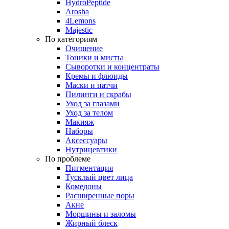
HydroPeptide
Arosha
4Lemons
Majestic
По категориям
Очищение
Тоники и мисты
Сыворотки и концентраты
Кремы и флюиды
Маски и патчи
Пилинги и скрабы
Уход за глазами
Уход за телом
Макияж
Наборы
Аксессуары
Нутрицевтики
По проблеме
Пигментация
Тусклый цвет лица
Комедоны
Расширенные поры
Акне
Морщины и заломы
Жирный блеск