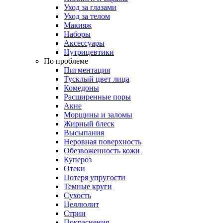
Уход за глазами
Уход за телом
Макияж
Наборы
Аксессуары
Нутрицевтики
По проблеме
Пигментация
Тусклый цвет лица
Комедоны
Расширенные поры
Акне
Морщины и заломы
Жирный блеск
Высыпания
Неровная поверхность
Обезвоженность кожи
Купероз
Отеки
Потеря упругости
Темные круги
Сухость
Целлюлит
Стрии
Покраснения