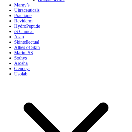
Margy’s
Ultraceuticals
Practique
Reviderm
HydroPeptide
iS Clinical
Asap
Skintellectual
Allies of Skin
Marini SS
Sothys
Arosha
Genosys
Usolab