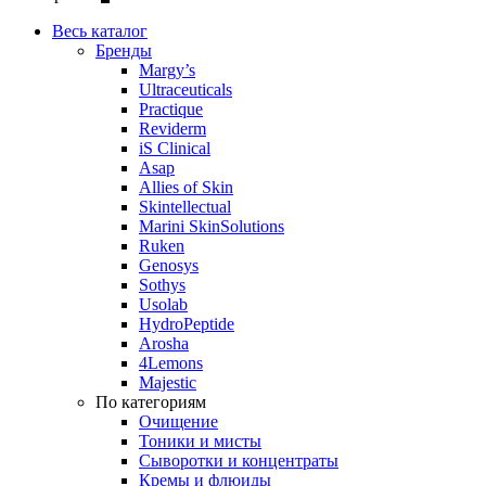
Весь каталог
Бренды
Margy’s
Ultraceuticals
Practique
Reviderm
iS Clinical
Asap
Allies of Skin
Skintellectual
Marini SkinSolutions
Ruken
Genosys
Sothys
Usolab
HydroPeptide
Arosha
4Lemons
Majestic
По категориям
Очищение
Тоники и мисты
Сыворотки и концентраты
Кремы и флюиды