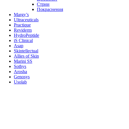
Стрии
Покраснения
Margy’s
Ultraceuticals
Practique
Reviderm
HydroPeptide
iS Clinical
Asap
Skintellectual
Allies of Skin
Marini SS
Sothys
Arosha
Genosys
Usolab