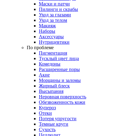
Маски и патчи
Пилинги и скрабы
Уход за глазами
Уход за телом
Макияж
Наборы
Аксессуары
Нутрицевтики
По проблеме
Пигментация
Тусклый цвет лица
Комедоны
Расширенные поры
Акне
Морщины и заломы
Жирный блеск
Высыпания
Неровная поверхность
Обезвоженность кожи
Купероз
Отеки
Потеря упругости
Темные круги
Сухость
Целлюлит