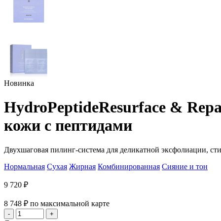
Новинка
HydroPeptide
Resurface & Repa
кожи с пептидами
Двухшаговая пилинг-система для деликатной эксфолиации, ст
Нормальная
Сухая
Жирная
Комбинированная
Сияние и тон
9 720
₽
8 748
₽
по максимальной карте