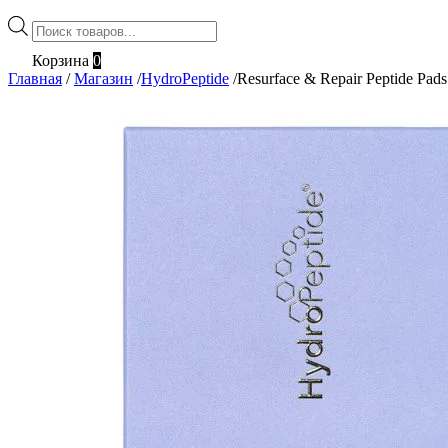
Поиск
товаров
Корзина
0
Главная
/
Магазин
/
HydroPeptide
/
Resurface & Repair Peptide Pads