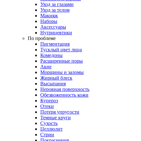
Уход за глазами
Уход за телом
Макияж
Наборы
Аксессуары
Нутрицевтики
По проблеме
Пигментация
Тусклый цвет лица
Комедоны
Расширенные поры
Акне
Морщины и заломы
Жирный блеск
Высыпания
Неровная поверхность
Обезвоженность кожи
Купероз
Отеки
Потеря упругости
Темные круги
Сухость
Целлюлит
Стрии
Покраснения