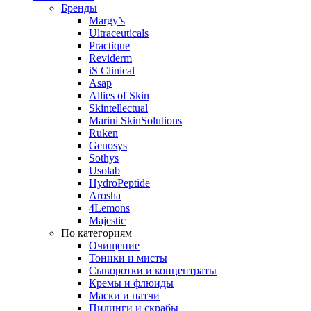
Бренды
Margy’s
Ultraceuticals
Practique
Reviderm
iS Clinical
Asap
Allies of Skin
Skintellectual
Marini SkinSolutions
Ruken
Genosys
Sothys
Usolab
HydroPeptide
Arosha
4Lemons
Majestic
По категориям
Очищение
Тоники и мисты
Сыворотки и концентраты
Кремы и флюиды
Маски и патчи
Пилинги и скрабы