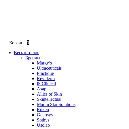
Корзина
0
Весь каталог
Бренды
Margy’s
Ultraceuticals
Practique
Reviderm
iS Clinical
Asap
Allies of Skin
Skintellectual
Marini SkinSolutions
Ruken
Genosys
Sothys
Usolab