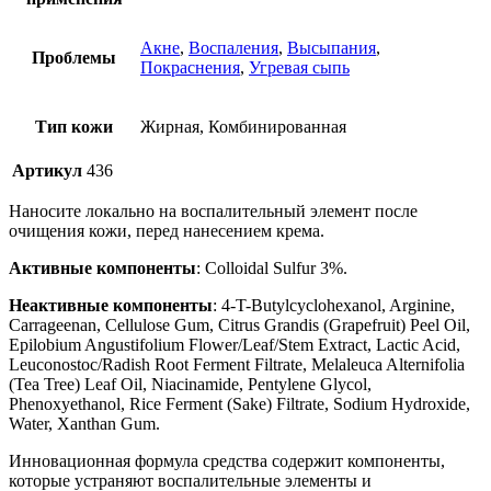
Акне
,
Воспаления
,
Высыпания
,
Проблемы
Покраснения
,
Угревая сыпь
Тип кожи
Жирная, Комбинированная
Артикул
436
Наносите локально на воспалительный элемент после
очищения кожи, перед нанесением крема.
Активные компоненты
: Colloidal Sulfur 3%.
Неактивные компоненты
: 4-T-Butylcyclohexanol, Arginine,
Carrageenan, Cellulose Gum, Citrus Grandis (Grapefruit) Peel Oil,
Epilobium Angustifolium Flower/Leaf/Stem Extract, Lactic Acid,
Leuconostoc/Radish Root Ferment Filtrate, Melaleuca Alternifolia
(Tea Tree) Leaf Oil, Niacinamide, Pentylene Glycol,
Phenoxyethanol, Rice Ferment (Sake) Filtrate, Sodium Hydroxide,
Water, Xanthan Gum.
Инновационная формула средства содержит компоненты,
которые устраняют воспалительные элементы и