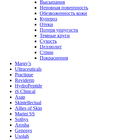
Высыпания
Неровная поверхность
Обезвоженность кожи
Купероз
Отеки
Потеря упругости
Темные круги
Сухость
Целлюлит
Стрии
Покраснения
Margy’s
Ultraceuticals
Practique
Reviderm
HydroPeptide
iS Clinical
Asap
Skintellectual
Allies of Skin
Marini SS
Sothys
Arosha
Genosys
Usolab