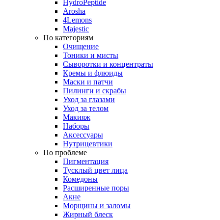
HydroPeptide
Arosha
4Lemons
Majestic
По категориям
Очищение
Тоники и мисты
Сыворотки и концентраты
Кремы и флюиды
Маски и патчи
Пилинги и скрабы
Уход за глазами
Уход за телом
Макияж
Наборы
Аксессуары
Нутрицевтики
По проблеме
Пигментация
Тусклый цвет лица
Комедоны
Расширенные поры
Акне
Морщины и заломы
Жирный блеск