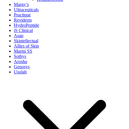
Margy’s
Ultraceuticals
Practique
Reviderm
HydroPeptide
iS Clinical
Asap
Skintellectual
Allies of Skin
Marini SS
Sothys
Arosha
Genosys
Usolab