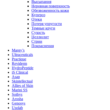
Высыпания
Неровная поверхность
Обезвоженность кожи
Купероз
Отеки
Потеря упругости
Темные круги
Сухость
Целлюлит
Стрии
Покраснения
Margy’s
Ultraceuticals
Practique
Reviderm
HydroPeptide
iS Clinical
Asap
Skintellectual
Allies of Skin
Marini SS
Sothys
Arosha
Genosys
Usolab