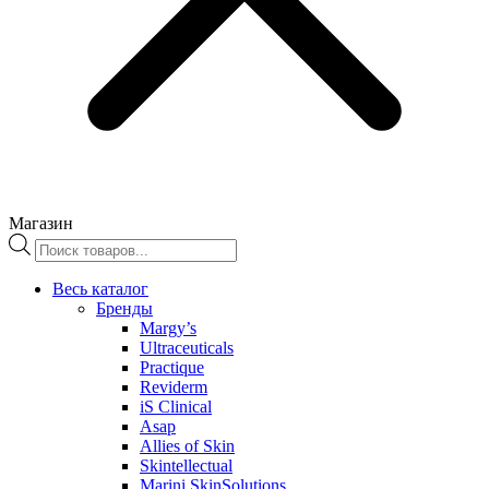
Магазин
Поиск
товаров
Весь каталог
Бренды
Margy’s
Ultraceuticals
Practique
Reviderm
iS Clinical
Asap
Allies of Skin
Skintellectual
Marini SkinSolutions