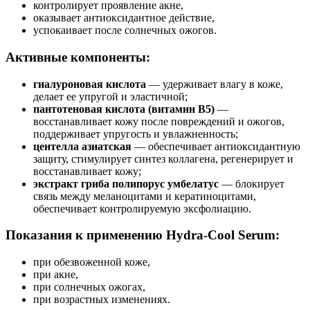
контролирует проявление акне,
оказывает антиоксидантное действие,
успокаивает после солнечных ожогов.
Активные компоненты:
гиалуроновая кислота
— удерживает влагу в коже,
делает ее упругой и эластичной;
пантотеновая кислота (витамин В5)
—
восстанавливает кожу после повреждений и ожогов,
поддерживает упругость и увлажненность;
центелла азиатская
— обеспечивает антиоксидантную
защиту, стимулирует синтез коллагена, регенерирует и
восстанавливает кожу;
экстракт гриба полипорус умбелатус
— блокирует
связь между меланоцитами и кератиноцитами,
обеспечивает контролируемую эксфолиацию.
Показания к применению Hydra-Cool Serum:
при обезвоженной коже,
при акне,
при солнечных ожогах,
при возрастных изменениях.