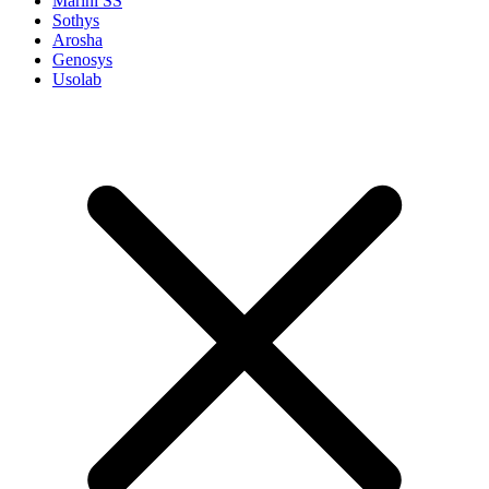
Marini SS
Sothys
Arosha
Genosys
Usolab