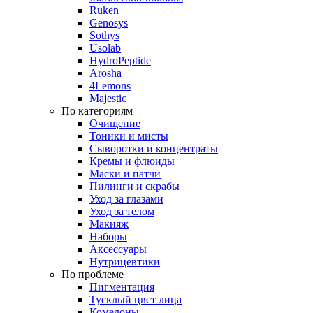
Ruken
Genosys
Sothys
Usolab
HydroPeptide
Arosha
4Lemons
Majestic
По категориям
Очищение
Тоники и мисты
Сыворотки и концентраты
Кремы и флюиды
Маски и патчи
Пилинги и скрабы
Уход за глазами
Уход за телом
Макияж
Наборы
Аксессуары
Нутрицевтики
По проблеме
Пигментация
Тусклый цвет лица
Комедоны