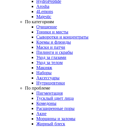
HydroPeptide
Arosha
4Lemons
Majestic
По категориям
Очищение
Тоники и мисты
Сыворотки и концентраты
Кремы и флюиды
Маски и патчи
Пилинги и скрабы
Уход за глазами
Уход за телом
Макияж
Наборы
Аксессуары
Нутрицевтики
По проблеме
Пигментация
Тусклый цвет лица
Комедоны
Расширенные поры
Акне
Морщины и заломы
Жирный блеск