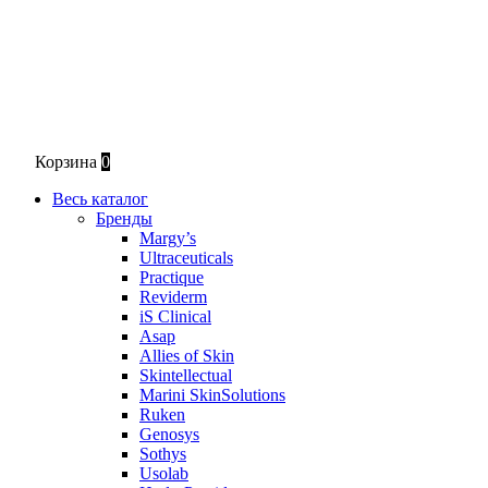
Корзина
0
Весь каталог
Бренды
Margy’s
Ultraceuticals
Practique
Reviderm
iS Clinical
Asap
Allies of Skin
Skintellectual
Marini SkinSolutions
Ruken
Genosys
Sothys
Usolab