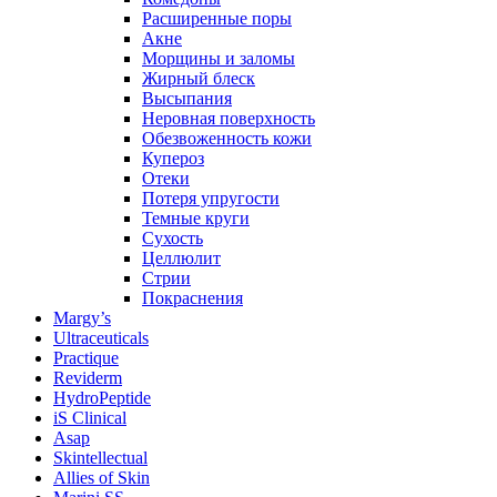
Расширенные поры
Акне
Морщины и заломы
Жирный блеск
Высыпания
Неровная поверхность
Обезвоженность кожи
Купероз
Отеки
Потеря упругости
Темные круги
Сухость
Целлюлит
Стрии
Покраснения
Margy’s
Ultraceuticals
Practique
Reviderm
HydroPeptide
iS Clinical
Asap
Skintellectual
Allies of Skin