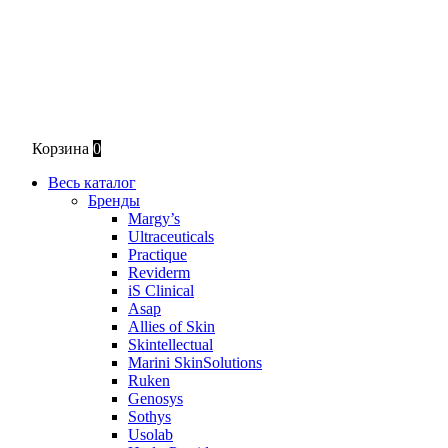
Корзина
0
Весь каталог
Бренды
Margy’s
Ultraceuticals
Practique
Reviderm
iS Clinical
Asap
Allies of Skin
Skintellectual
Marini SkinSolutions
Ruken
Genosys
Sothys
Usolab