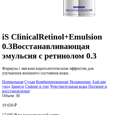
iS Clinical
Retinol+Emulsion
0.3
Восстанавливающая
эмульсия с ретинолом 0.3
Формула с мягким кератолитическим эффектом для
улучшения внешнего состояния кожи.
Нормальная
Сухая
Комбинированная
Увлажнение
Anti-age
уход
Защита
Сияние и тон
Чувствительная кожа
Питание и
восстановление
Объем: 30
19 650
₽
17 685
₽
по максимальной карте