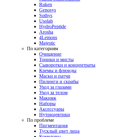
Ruken
Genosys
Sothys
Usolab
HydroPeptide
Arosha
4Lemons
Majestic
По категориям
Очищение
Тоники и мисты
Сыворотки и концентраты
Кремы и флюиды
Маски и патчи
Пилинги и скрабы
Уход за глазами
Уход за телом
Макияж
Наборы
Аксессуары
Нутрицевтики
По проблеме
Пигментация
Тусклый цвет лица
Комедоны