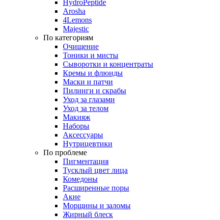
HydroPeptide
Arosha
4Lemons
Majestic
По категориям
Очищение
Тоники и мисты
Сыворотки и концентраты
Кремы и флюиды
Маски и патчи
Пилинги и скрабы
Уход за глазами
Уход за телом
Макияж
Наборы
Аксессуары
Нутрицевтики
По проблеме
Пигментация
Тусклый цвет лица
Комедоны
Расширенные поры
Акне
Морщины и заломы
Жирный блеск