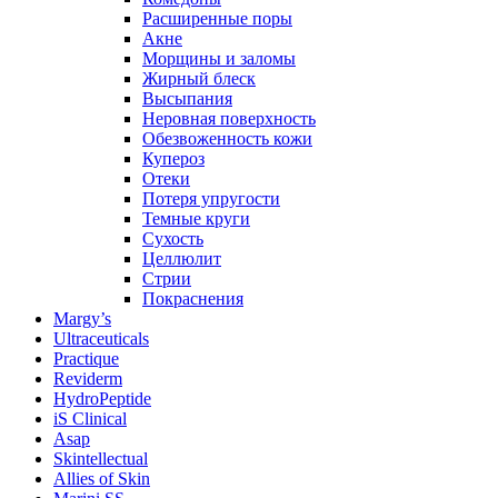
Расширенные поры
Акне
Морщины и заломы
Жирный блеск
Высыпания
Неровная поверхность
Обезвоженность кожи
Купероз
Отеки
Потеря упругости
Темные круги
Сухость
Целлюлит
Стрии
Покраснения
Margy’s
Ultraceuticals
Practique
Reviderm
HydroPeptide
iS Clinical
Asap
Skintellectual
Allies of Skin