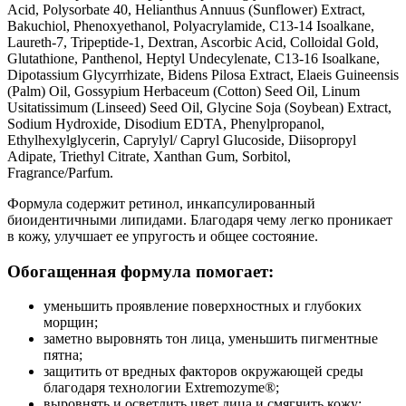
Acid, Polysorbate 40, Helianthus Annuus (Sunflower) Extract,
Bakuchiol, Phenoxyethanol, Polyacrylamide, C13-14 Isoalkane,
Laureth-7, Tripeptide-1, Dextran, Ascorbic Acid, Colloidal Gold,
Glutathione, Panthenol, Heptyl Undecylenate, C13-16 Isoalkane,
Dipotassium Glycyrrhizate, Bidens Pilosa Extract, Elaeis Guineensis
(Palm) Oil, Gossypium Herbaceum (Cotton) Seed Oil, Linum
Usitatissimum (Linseed) Seed Oil, Glycine Soja (Soybean) Extract,
Sodium Hydroxide, Disodium EDTA, Phenylpropanol,
Ethylhexylglycerin, Caprylyl/ Capryl Glucoside, Diisopropyl
Adipate, Triethyl Citrate, Xanthan Gum, Sorbitol,
Fragrance/Parfum.
Формула содержит ретинол, инкапсулированный
биоидентичными липидами. Благодаря чему легко проникает
в кожу, улучшает ее упругость и общее состояние.
Обогащенная формула помогает:
уменьшить проявление поверхностных и глубоких
морщин;
заметно выровнять тон лица, уменьшить пигментные
пятна;
защитить от вредных факторов окружающей среды
благодаря технологии Extremozyme®;
выровнять и осветлить цвет лица и смягчить кожу;