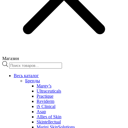
Магазин
Поиск
товаров
Весь каталог
Бренды
Margy’s
Ultraceuticals
Practique
Reviderm
iS Clinical
Asap
Allies of Skin
Skintellectual
Marini SkinSolutions