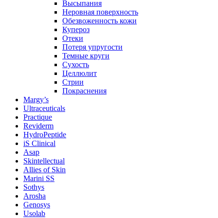
Высыпания
Неровная поверхность
Обезвоженность кожи
Купероз
Отеки
Потеря упругости
Темные круги
Сухость
Целлюлит
Стрии
Покраснения
Margy’s
Ultraceuticals
Practique
Reviderm
HydroPeptide
iS Clinical
Asap
Skintellectual
Allies of Skin
Marini SS
Sothys
Arosha
Genosys
Usolab