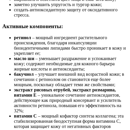
заметно улучшить упругость и тургор кожи;
создать антиоксидантную защиту от оксидативного
стресса.
Активные компоненты:
ретинол
– мощный ингредиент растительного
происхождения, благодаря инкапсуляции
биоидентичными липидами быстро проникает в кожу и
укрепляет ее;
масло ши
– уменьшает раздражение и успокаивает
кожу; содержит необходимые для кожного барьера
жирные кислоты и антиоксиданты;
бакучиол
– улучшает внешний вид возрастной кожи; в
сочетании с ретинолом он становится еще более
мощным, поскольку обладает теми же свойствами;
экстракт рисовых отрубей, экстракт розмарина,
витамин Е
– уникальное сочетание антиоксидантов,
действующее как природный консервант и усилитель
активности ретинола, повышая его эффективность на
32%;
витамин C
– мощный кофактор синтеза коллагена; эта
стабилизированная биодоступная форма витамина С,
которая защищает кожу от негативных факторов