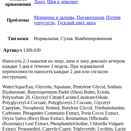
Лицо
,
Шея и декольте
применения
Морщины и заломы
,
Пигментация
,
Потеря
Проблемы
упругости
,
Тусклый цвет лица
Тип кожи
Нормальная, Сухая, Комбинированная
Артикул
1309.030
Наносить 2-3 нажатия на лицо, шею и зону декольте вечером
каждые 3 дня в течение 3 недель. При нормальной
переносимости наносить каждые 2 дня или согласно
инструкции.
Water/Aqua/Eau, Glycerin, Squalane, Pentylene Glycol, Sodium
Hyaluronate, Butyrospermum Parkii (Shea) Butter, Ectoin,
Polysorbate 20, Glyceryl Citrate/Lactate/Linoleate/Oleate,
Polyglyceryl-4 Cocoate, Polyglyceryl-3 Cocoate, Glyceryl
Caprylate, Tocopherol, Retinol, Butylene Glycol, Triethanolamine,
Carbomer, Phragmites Communis Extract, Poria Cocos Extract,
Oryza Sativa (Rice) Bran Extract, Rosmarinus Officinalis
(Rosemary) Leaf Extract, Phosphatidylcholine, Chlorella Vulgaris
Extract, Propanediol, Caprylic/Capric Triglyceride, Lecithin, Lactic