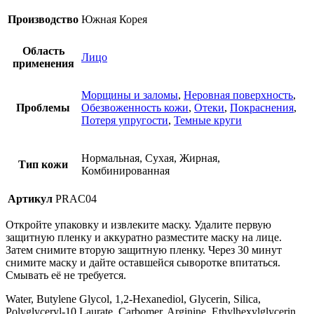
Производство
Южная Корея
Область
Лицо
применения
Морщины и заломы
,
Неровная поверхность
,
Проблемы
Обезвоженность кожи
,
Отеки
,
Покраснения
,
Потеря упругости
,
Темные круги
Нормальная, Сухая, Жирная,
Тип кожи
Комбинированная
Артикул
PRAC04
Откройте упаковку и извлеките маску. Удалите первую
защитную пленку и аккуратно разместите маску на лице.
Затем снимите вторую защитную пленку. Через 30 минут
снимите маску и дайте оставшейся сыворотке впитаться.
Смывать её не требуется.
Water, Butylene Glycol, 1,2-Hexanediol, Glycerin, Silica,
Polyglyceryl-10 Laurate, Carbomer, Arginine, Ethylhexylglycerin,