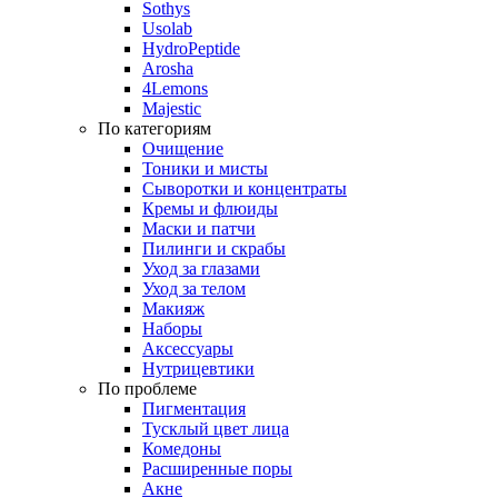
Sothys
Usolab
HydroPeptide
Arosha
4Lemons
Majestic
По категориям
Очищение
Тоники и мисты
Сыворотки и концентраты
Кремы и флюиды
Маски и патчи
Пилинги и скрабы
Уход за глазами
Уход за телом
Макияж
Наборы
Аксессуары
Нутрицевтики
По проблеме
Пигментация
Тусклый цвет лица
Комедоны
Расширенные поры
Акне