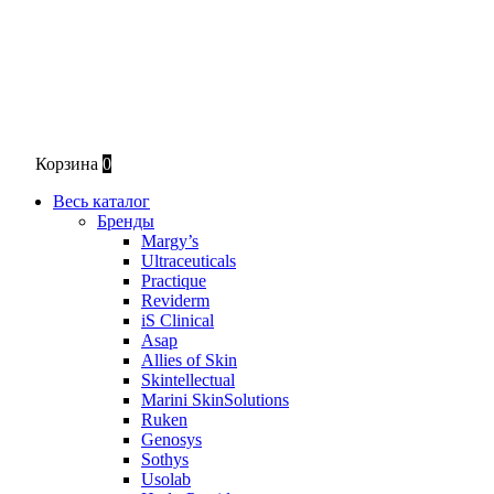
Корзина
0
Весь каталог
Бренды
Margy’s
Ultraceuticals
Practique
Reviderm
iS Clinical
Asap
Allies of Skin
Skintellectual
Marini SkinSolutions
Ruken
Genosys
Sothys
Usolab