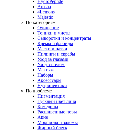
HydroPeptide
Arosha
4Lemons
Majestic
По категориям
Очищение
Тоники и мисты
Сыворотки и концентраты
Кремы и флюиды
Маски и патчи
Пилинги и скрабы
Уход за глазами
Уход за телом
Макияж
Наборы
Аксессуары
Нутрицевтики
По проблеме
Пигментация
Тусклый цвет лица
Комедоны
Расширенные поры
Акне
Морщины и заломы
Жирный блеск