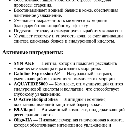
процессы старения.
Восстанавливает водный баланс в коже, обеспечивая
длительное увлажнение.
Уменьшает выраженность мимических морщин
благодаря ботокс-подобному эффекту.
Подтягивает кожу и стимулирует выработку коллагена.
Улучшает текстуру и упругость кожи за счет активации
синтеза ключевых белков и гиалуроновой кислоты.
Активные ингредиенты:
SYN-AKE
— Пептид, который помогает расслабить
мимические мышцы и разгладить морщины.
Gatuline Expression AF
— Натуральный экстракт,
уменьшающий выраженность мимических морщин.
AQUATIDE5000
— Комплекс, стимулирующий синтез
гиалуроновой кислоты и коллагена, что способствует
глубокому увлажнению.
U-Active Biolipid Shea
— Липидный комплекс,
восстанавливающий защитный барьер кожи.
B9-Vitapol
— Витаминный комплекс, поддерживающий
регенерацию клеток.
Oligo-HA
— Низкомолекулярная гиалуроновая кислота,
которая обеспечивает интенсивное увлажнение и