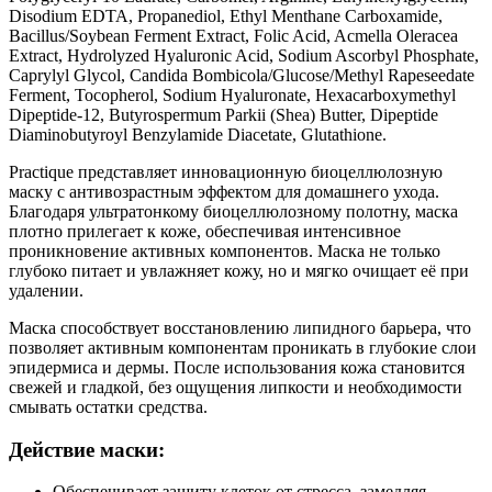
Disodium EDTA, Propanediol, Ethyl Menthane Carboxamide,
Bacillus/Soybean Ferment Extract, Folic Acid, Acmella Oleracea
Extract, Hydrolyzed Hyaluronic Acid, Sodium Ascorbyl Phosphate,
Caprylyl Glycol, Candida Bombicola/Glucose/Methyl Rapeseedate
Ferment, Tocopherol, Sodium Hyaluronate, Hexacarboxymethyl
Dipeptide-12, Butyrospermum Parkii (Shea) Butter, Dipeptide
Diaminobutyroyl Benzylamide Diacetate, Glutathione.
Practique представляет инновационную биоцеллюлозную
маску с антивозрастным эффектом для домашнего ухода.
Благодаря ультратонкому биоцеллюлозному полотну, маска
плотно прилегает к коже, обеспечивая интенсивное
проникновение активных компонентов. Маска не только
глубоко питает и увлажняет кожу, но и мягко очищает её при
удалении.
Маска способствует восстановлению липидного барьера, что
позволяет активным компонентам проникать в глубокие слои
эпидермиса и дермы. После использования кожа становится
свежей и гладкой, без ощущения липкости и необходимости
смывать остатки средства.
Действие маски:
Обеспечивает защиту клеток от стресса, замедляя