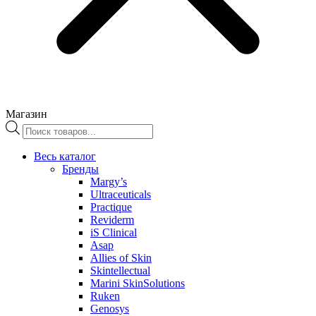
Магазин
Поиск
товаров
Весь каталог
Бренды
Margy’s
Ultraceuticals
Practique
Reviderm
iS Clinical
Asap
Allies of Skin
Skintellectual
Marini SkinSolutions
Ruken
Genosys