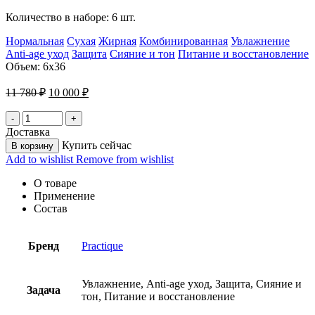
Количество в наборе: 6 шт.
Нормальная
Сухая
Жирная
Комбинированная
Увлажнение
Anti-age уход
Защита
Сияние и тон
Питание и восстановление
Объем: 6х36
Первоначальная
Текущая
11 780
₽
10 000
₽
цена
цена:
составляла
10
11
000 ₽.
Доставка
780 ₽.
Купить сейчас
В корзину
Add to wishlist
Remove from wishlist
О товаре
Применение
Состав
Бренд
Practique
Увлажнение, Anti-age уход, Защита, Сияние и
Задача
тон, Питание и восстановление