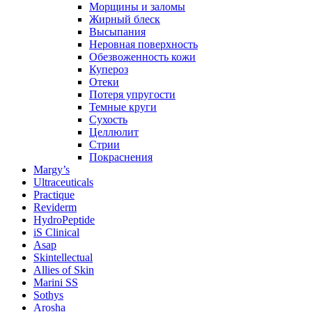
Морщины и заломы
Жирный блеск
Высыпания
Неровная поверхность
Обезвоженность кожи
Купероз
Отеки
Потеря упругости
Темные круги
Сухость
Целлюлит
Стрии
Покраснения
Margy’s
Ultraceuticals
Practique
Reviderm
HydroPeptide
iS Clinical
Asap
Skintellectual
Allies of Skin
Marini SS
Sothys
Arosha