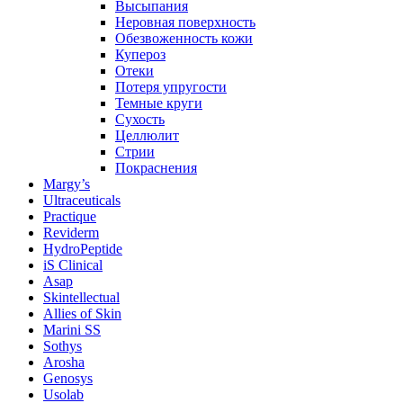
Высыпания
Неровная поверхность
Обезвоженность кожи
Купероз
Отеки
Потеря упругости
Темные круги
Сухость
Целлюлит
Стрии
Покраснения
Margy’s
Ultraceuticals
Practique
Reviderm
HydroPeptide
iS Clinical
Asap
Skintellectual
Allies of Skin
Marini SS
Sothys
Arosha
Genosys
Usolab