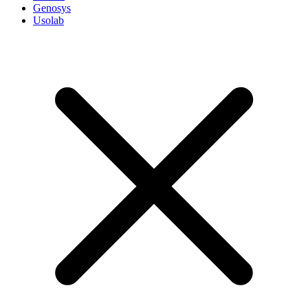
Genosys
Usolab