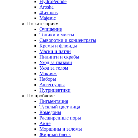
HydroPeptide
Arosha
4Lemons
Majestic
По категориям
Очищение
Тоники и мисты
Сыворотки и концентраты
Кремы и флюиды
Маски и патчи
Пилинги и скрабы
Уход за глазами
Уход за телом
Макияж
Наборы
Аксессуары
Нутрицевтики
По проблеме
Пигментация
Тусклый цвет лица
Комедоны
Расширенные поры
Акне
Морщины и заломы
Жирный блеск