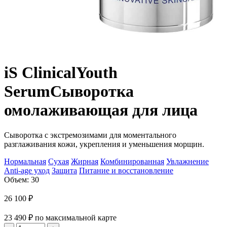
iS Clinical
Youth
Serum
Сыворотка
омолаживающая для лица
Сыворотка с экстремозимами для моментального
разглаживания кожи, укрепления и уменьшения морщин.
Нормальная
Сухая
Жирная
Комбинированная
Увлажнение
Anti-age уход
Защита
Питание и восстановление
Объем: 30
26 100
₽
23 490
₽
по максимальной карте