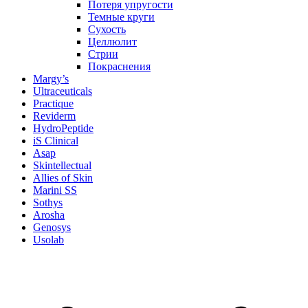
Потеря упругости
Темные круги
Сухость
Целлюлит
Стрии
Покраснения
Margy’s
Ultraceuticals
Practique
Reviderm
HydroPeptide
iS Clinical
Asap
Skintellectual
Allies of Skin
Marini SS
Sothys
Arosha
Genosys
Usolab