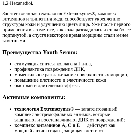
1,2-Hexanediol.
Запатентованная технология Extremozymes®, комплекс
витаминов и трипептид меди способствуют укреплению
структуры кожи и улучшению цвета лица. Уже после первого
применения вы заметите, как кожа разгладилась и стала более
подтянутой, а спустя некоторое время морщины стали менее
заметными.
Преимущества Youth Serum:
стимуляция синтеза коллагена I типа,
профилактика повреждения ДНК,
моментальное разглаживание поверхностных морщин,
повышение плотности и эластичности кожи,
быстрый и длительный эффект.
Активные компоненты:
технология Extremozymes®
— запатентованный
комплекс экстремофильных энзимов, которые
защищают и восстанавливают ДНК от повреждений;
комплекс витаминов А, С и Е
— действует как
мощный антиоксидант, защищая клетки от