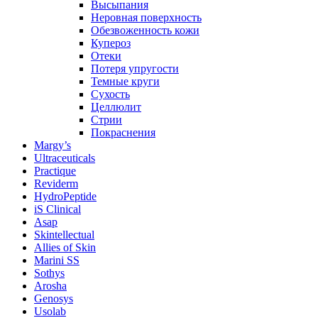
Высыпания
Неровная поверхность
Обезвоженность кожи
Купероз
Отеки
Потеря упругости
Темные круги
Сухость
Целлюлит
Стрии
Покраснения
Margy’s
Ultraceuticals
Practique
Reviderm
HydroPeptide
iS Clinical
Asap
Skintellectual
Allies of Skin
Marini SS
Sothys
Arosha
Genosys
Usolab