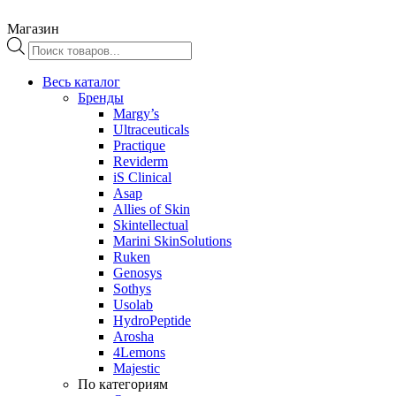
Магазин
Поиск
товаров
Весь каталог
Бренды
Margy’s
Ultraceuticals
Practique
Reviderm
iS Clinical
Asap
Allies of Skin
Skintellectual
Marini SkinSolutions
Ruken
Genosys
Sothys
Usolab
HydroPeptide
Arosha
4Lemons
Majestic
По категориям