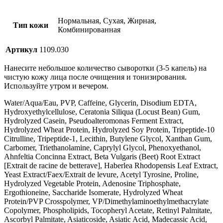
Нормальная, Сухая, Жирная,
Тип кожи
Комбинированная
Артикул
1109.030
Нанесите небольшое количество сыворотки (3-5 капель) на
чистую кожу лица после очищения и тонизирования.
Используйте утром и вечером.
Water/Aqua/Eau, PVP, Caffeine, Glycerin, Disodium EDTA,
Hydroxyethylcellulose, Ceratonia Siliqua (Locust Bean) Gum,
Hydrolyzed Casein, Pseudoalteromonas Ferment Extract,
Hydrolyzed Wheat Protein, Hydrolyzed Soy Protein, Tripeptide-10
Citrulline, Tripeptide-1, Lecithin, Butylene Glycol, Xanthan Gum,
Carbomer, Triethanolamine, Caprylyl Glycol, Phenoxyethanol,
Ahnfeltia Concinna Extract, Beta Vulgaris (Beet) Root Extract
[Extrait de racine de betterave], Haberlea Rhodopensis Leaf Extract,
Yeast Extract/Faex/Extrait de levure, Acetyl Tyrosine, Proline,
Hydrolyzed Vegetable Protein, Adenosine Triphosphate,
Ergothioneine, Saccharide Isomerate, Hydrolyzed Wheat
Protein/PVP Crosspolymer, VP/Dimethylaminoethylmethacrylate
Copolymer, Phospholipids, Tocopheryl Acetate, Retinyl Palmitate,
Ascorbyl Palmitate, Asiaticoside, Asiatic Acid, Madecassic Acid,