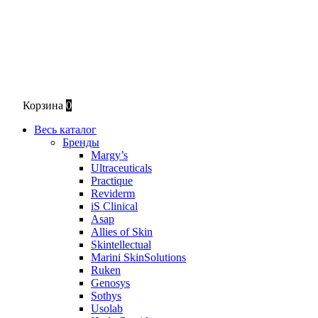
Корзина
0
Весь каталог
Бренды
Margy’s
Ultraceuticals
Practique
Reviderm
iS Clinical
Asap
Allies of Skin
Skintellectual
Marini SkinSolutions
Ruken
Genosys
Sothys
Usolab