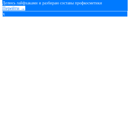
Делюсь лайфхаками и разбираю составы профкосметики
Перейти →
x