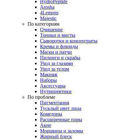
HydroPeptide
Arosha
4Lemons
Majestic
По категориям
Очищение
Тоники и мисты
Сыворотки и концентраты
Кремы и флюиды
Маски и патчи
Пилинги и скрабы
Уход за глазами
Уход за телом
Макияж
Наборы
Аксессуары
Нутрицевтики
По проблеме
Пигментация
Тусклый цвет лица
Комедоны
Расширенные поры
Акне
Морщины и заломы
Жирный блеск