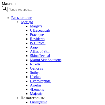
Магазин
Поиск
товаров
Весь каталог
Бренды
Margy’s
Ultraceuticals
Practique
Reviderm
iS Clinical
Asap
Allies of Skin
Skintellectual
Marini SkinSolutions
Ruken
Genosys
Sothys
Usolab
HydroPeptide
Arosha
4Lemons
Majestic
По категориям
Очищение