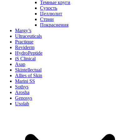
Темные круги
Сухость
Целлюлит
Стрии
Покраснения
Margy’s
Ultraceuticals
Practique
Reviderm
HydroPeptide
iS Clinical
Asap
Skintellectual
Allies of Skin
Marini SS
Sothys
Arosha
Genosys
Usolab