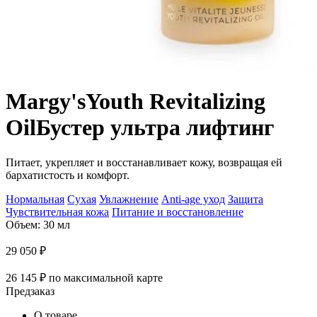
Margy's
Youth Revitalizing
Oil
Бустер ультра лифтинг
Питает, укрепляет и восстанавливает кожу, возвращая ей
бархатистость и комфорт.
Нормальная
Сухая
Увлажнение
Anti-age уход
Защита
Чувствительная кожа
Питание и восстановление
Объем: 30 мл
29 050
₽
26 145
₽
по максимальной карте
Предзаказ
О товаре