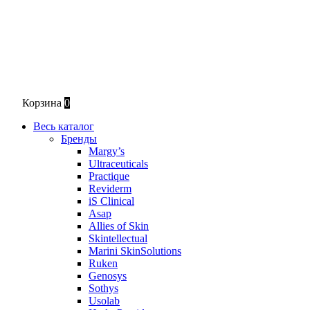
Корзина
0
Весь каталог
Бренды
Margy’s
Ultraceuticals
Practique
Reviderm
iS Clinical
Asap
Allies of Skin
Skintellectual
Marini SkinSolutions
Ruken
Genosys
Sothys
Usolab