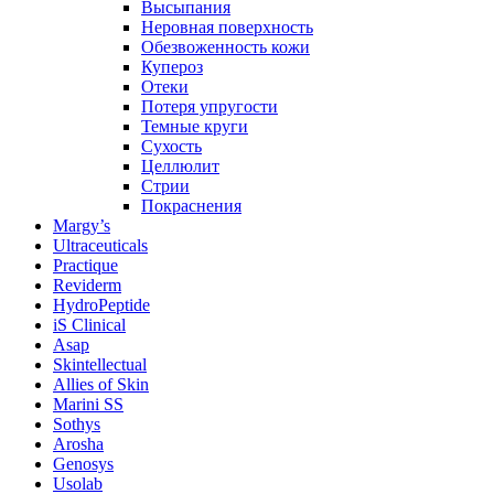
Высыпания
Неровная поверхность
Обезвоженность кожи
Купероз
Отеки
Потеря упругости
Темные круги
Сухость
Целлюлит
Стрии
Покраснения
Margy’s
Ultraceuticals
Practique
Reviderm
HydroPeptide
iS Clinical
Asap
Skintellectual
Allies of Skin
Marini SS
Sothys
Arosha
Genosys
Usolab