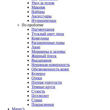
Уход за телом
Макияж
Наборы
Аксессуары
Нутрицевтики
По проблеме
Пигментация
Тусклый цвет лица
Комедоны
Расширенные поры
Акне
Морщины и заломы
Жирный блеск
Высыпания
Неровная поверхность
Обезвоженность кожи
Купероз
Отеки
Потеря упругости
Темные круги
Сухость
Целлюлит
Стрии
Покраснения
Margy’s