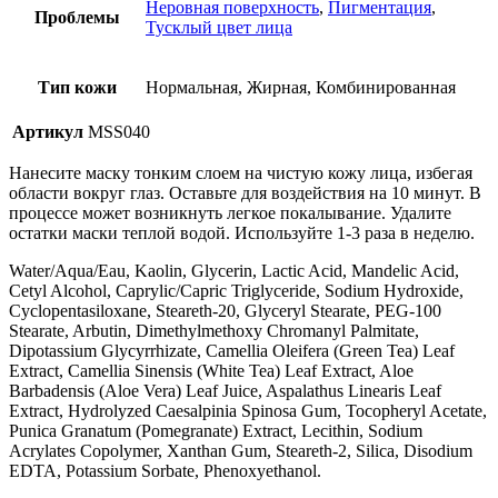
Неровная поверхность
,
Пигментация
,
Проблемы
Тусклый цвет лица
Тип кожи
Нормальная, Жирная, Комбинированная
Артикул
MSS040
Нанесите маску тонким слоем на чистую кожу лица, избегая
области вокруг глаз. Оставьте для воздействия на 10 минут. В
процессе может возникнуть легкое покалывание. Удалите
остатки маски теплой водой. Используйте 1-3 раза в неделю.
Water/Aqua/Eau, Kaolin, Glycerin, Lactic Acid, Mandelic Acid,
Cetyl Alcohol, Caprylic/Capric Triglyceride, Sodium Hydroxide,
Cyclopentasiloxane, Steareth-20, Glyceryl Stearate, PEG-100
Stearate, Arbutin, Dimethylmethoxy Chromanyl Palmitate,
Dipotassium Glycyrrhizate, Camellia Oleifera (Green Tea) Leaf
Extract, Camellia Sinensis (White Tea) Leaf Extract, Aloe
Barbadensis (Aloe Vera) Leaf Juice, Aspalathus Linearis Leaf
Extract, Hydrolyzed Caesalpinia Spinosa Gum, Tocopheryl Acetate,
Punica Granatum (Pomegranate) Extract, Lecithin, Sodium
Acrylates Copolymer, Xanthan Gum, Steareth-2, Silica, Disodium
EDTA, Potassium Sorbate, Phenoxyethanol.