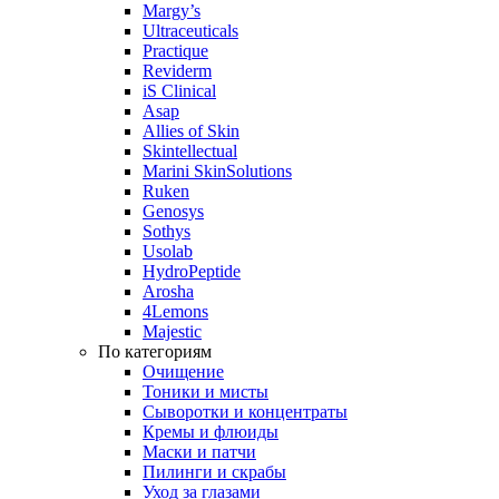
Margy’s
Ultraceuticals
Practique
Reviderm
iS Clinical
Asap
Allies of Skin
Skintellectual
Marini SkinSolutions
Ruken
Genosys
Sothys
Usolab
HydroPeptide
Arosha
4Lemons
Majestic
По категориям
Очищение
Тоники и мисты
Сыворотки и концентраты
Кремы и флюиды
Маски и патчи
Пилинги и скрабы
Уход за глазами