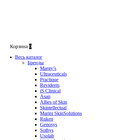
Корзина
0
Весь каталог
Бренды
Margy’s
Ultraceuticals
Practique
Reviderm
iS Clinical
Asap
Allies of Skin
Skintellectual
Marini SkinSolutions
Ruken
Genosys
Sothys
Usolab