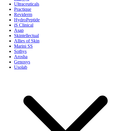
Ultraceuticals
Practique
Reviderm
HydroPeptide
iS Clinical
Asap
Skintellectual
Allies of Skin
Marini SS
Sothys
Arosha
Genosys
Usolab