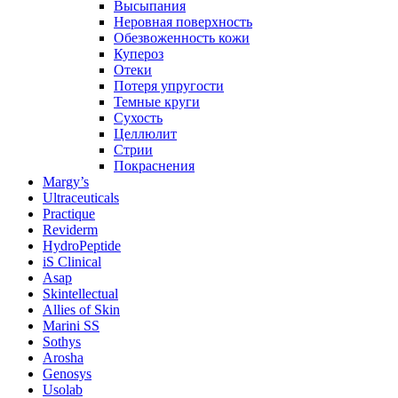
Высыпания
Неровная поверхность
Обезвоженность кожи
Купероз
Отеки
Потеря упругости
Темные круги
Сухость
Целлюлит
Стрии
Покраснения
Margy’s
Ultraceuticals
Practique
Reviderm
HydroPeptide
iS Clinical
Asap
Skintellectual
Allies of Skin
Marini SS
Sothys
Arosha
Genosys
Usolab