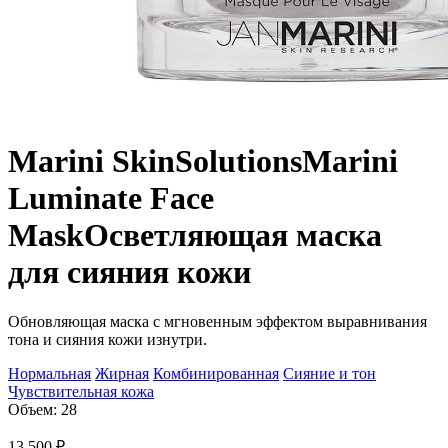
Marini SkinSolutions
Marini
Luminate Face
Mask
Осветляющая маска
для сияния кожи
Обновляющая маска с мгновенным эффектом выравнивания
тона и сияния кожи изнутри.
Нормальная
Жирная
Комбинированная
Сияние и тон
Чувствительная кожа
Объем: 28
13 500
₽