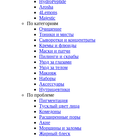
HydroPeptide
Arosha
4Lemons
Majestic
По категориям
Очищение
Тоники и мисты
Сыворотки и концентраты
Кремы и флюиды
Маски и патчи
Пилинги и скрабы
Уход за глазами
Уход за телом
Макияж
Наборы
Аксессуары
Нутрицевтики
По проблеме
Пигментация
Тусклый цвет лица
Комедоны
Расширенные поры
Акне
Морщины и заломы
Жирный блеск