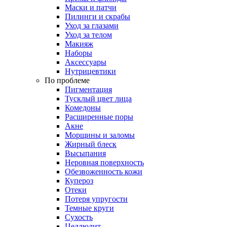
Маски и патчи
Пилинги и скрабы
Уход за глазами
Уход за телом
Макияж
Наборы
Аксессуары
Нутрицевтики
По проблеме
Пигментация
Тусклый цвет лица
Комедоны
Расширенные поры
Акне
Морщины и заломы
Жирный блеск
Высыпания
Неровная поверхность
Обезвоженность кожи
Купероз
Отеки
Потеря упругости
Темные круги
Сухость
Целлюлит