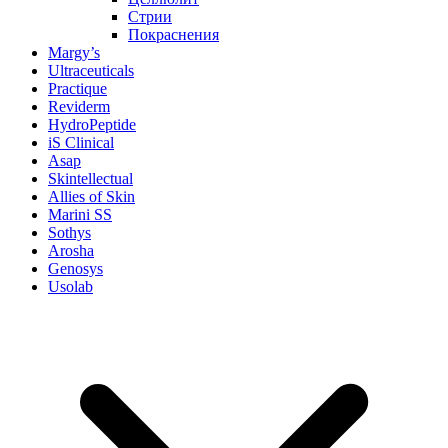
Стрии
Покраснения
Margy’s
Ultraceuticals
Practique
Reviderm
HydroPeptide
iS Clinical
Asap
Skintellectual
Allies of Skin
Marini SS
Sothys
Arosha
Genosys
Usolab