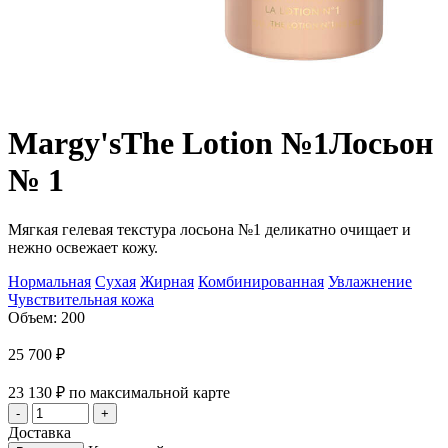
Margy's
The Lotion №1
Лосьон
№ 1
Мягкая гелевая текстура лосьона №1 деликатно очищает и
нежно освежает кожу.
Нормальная
Сухая
Жирная
Комбинированная
Увлажнение
Чувствительная кожа
Объем: 200
25 700
₽
23 130
₽
по максимальной карте
Доставка