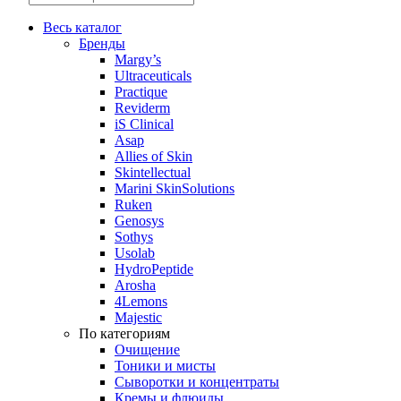
товаров
Весь каталог
Бренды
Margy’s
Ultraceuticals
Practique
Reviderm
iS Clinical
Asap
Allies of Skin
Skintellectual
Marini SkinSolutions
Ruken
Genosys
Sothys
Usolab
HydroPeptide
Arosha
4Lemons
Majestic
По категориям
Очищение
Тоники и мисты
Сыворотки и концентраты
Кремы и флюиды