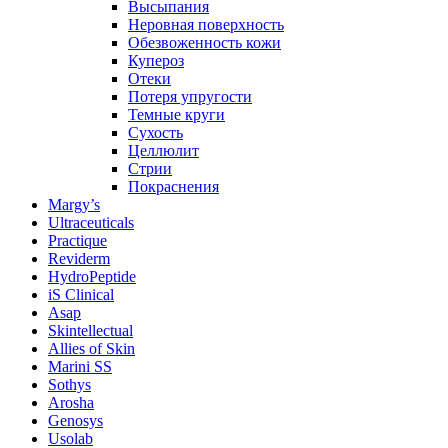
Высыпания
Неровная поверхность
Обезвоженность кожи
Купероз
Отеки
Потеря упругости
Темные круги
Сухость
Целлюлит
Стрии
Покраснения
Margy’s
Ultraceuticals
Practique
Reviderm
HydroPeptide
iS Clinical
Asap
Skintellectual
Allies of Skin
Marini SS
Sothys
Arosha
Genosys
Usolab