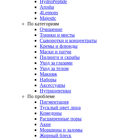
HydroPeptide
Arosha
4Lemons
Majestic
По категориям
Очищение
Тоники и мисты
Сыворотки и концентраты
Кремы и флюиды
Маски и патчи
Пилинги и скрабы
Уход за глазами
Уход за телом
Макияж
Наборы
Аксессуары
Нутрицевтики
По проблеме
Пигментация
Тусклый цвет лица
Комедоны
Расширенные поры
Акне
Морщины и заломы
Жирный блеск