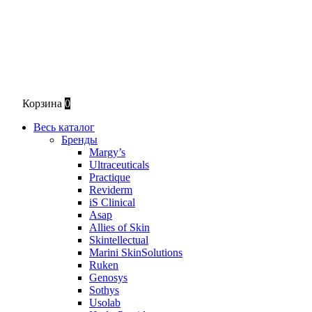
Корзина
0
Весь каталог
Бренды
Margy’s
Ultraceuticals
Practique
Reviderm
iS Clinical
Asap
Allies of Skin
Skintellectual
Marini SkinSolutions
Ruken
Genosys
Sothys
Usolab