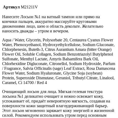
Артикул
M21211V
Нанесите Лосьон №1 на ватный тампон или прямо на
кончики пальцев, аккуратно массируйте круговыми
движениями лицо, шею и область декольте. Желательно
наносить дважды – утром и вечером.
Aqua / Water, Glycerin, Polysorbate 20, Centaurea Cyanus Flower
Water, Phenoxyethanol, Hydroxyethylcellulose, Sodium Gluconate,
Chlorphenesin, Buteth-3, Citrus Aurantium Amara (bitter Orange)
Flower Oil, Soluble Collagen, Sodium Benzotriazolyl Butylphenol
Sulfonate, Menthyl Lactate, Amyris Balsamifera Bark Oil,
Chlorhexidine Digluconate, Citronellol, Sodium Hydroxide, Parfum
/ Fragrance, Salvia Officinalis (sage) Leaf Extract, Rosa Damascena
Flower Water, Sodium Hyaluronate, Glycine Soja (soybean)
Protein, Superoxide Dismutase, Geraniol, Tributyl Citrate, Linalool,
Caramel, Ci 14700 / Red 4
Очищающий лосьон для лица. Мягкая гелевая текстура
лосьона №1 деликатно очищает и нежно освежает кожу,
успокаивает её, придаёт невероятную мягкость, создавая на
поверхности кожи защитный влагоудерживающий барьер.
Этот лосьон мгновенно заряжает кожу энергией и жизненной
силой. Рекомендуем использовать утром перед основным