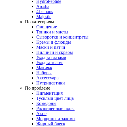
HydroPeptide
Arosha
4Lemons
Majestic
По категориям
Очищение
Тоники и мисты
Сыворотки и концентраты
Кремы и флюиды
Маски и патчи
Пилинги и скрабы
Уход за глазами
Уход за телом
Макияж
Наборы
Аксессуары
Нутрицевтики
По проблеме
Пигментация
Тусклый цвет лица
Комедоны
Расширенные поры
Акне
Морщины и заломы
Жирный блеск