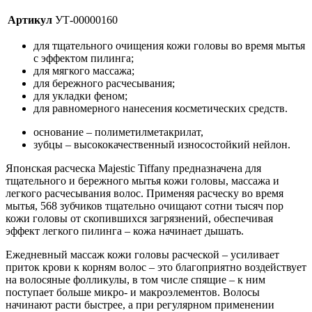
Артикул
УТ-00000160
для тщательного очищения кожи головы во время мытья
с эффектом пилинга;
для мягкого массажа;
для бережного расчесывания;
для укладки феном;
для равномерного нанесения косметических средств.
основание – полиметилметакрилат,
зубцы – высококачественный износостойкий нейлон.
Японская расческа Majestic Tiffany предназначена для
тщательного и бережного мытья кожи головы, массажа и
легкого расчесывания волос. Применяя расческу во время
мытья, 568 зубчиков тщательно очищают сотни тысяч пор
кожи головы от скопившихся загрязнений, обеспечивая
эффект легкого пилинга – кожа начинает дышать.
Ежедневный массаж кожи головы расческой – усиливает
приток крови к корням волос – это благоприятно воздействует
на волосяные фолликулы, в том числе спящие – к ним
поступает больше микро- и макроэлементов. Волосы
начинают расти быстрее, а при регулярном применении