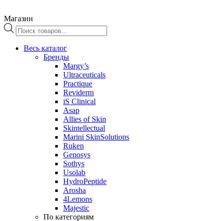
Магазин
Поиск
товаров
Весь каталог
Бренды
Margy’s
Ultraceuticals
Practique
Reviderm
iS Clinical
Asap
Allies of Skin
Skintellectual
Marini SkinSolutions
Ruken
Genosys
Sothys
Usolab
HydroPeptide
Arosha
4Lemons
Majestic
По категориям