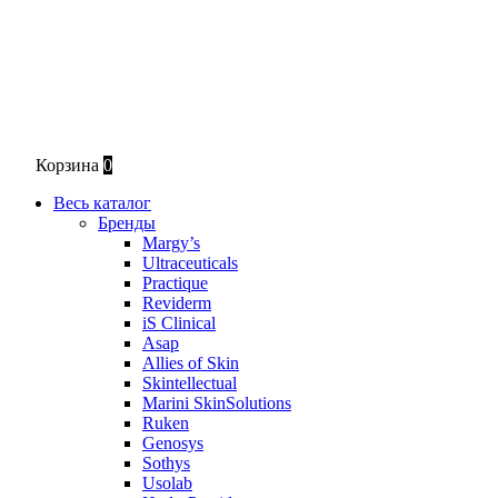
Корзина
0
Весь каталог
Бренды
Margy’s
Ultraceuticals
Practique
Reviderm
iS Clinical
Asap
Allies of Skin
Skintellectual
Marini SkinSolutions
Ruken
Genosys
Sothys
Usolab