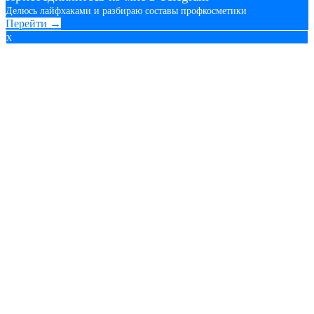
Делюсь лайфхаками и разбираю составы профкосметики
Перейти →
x