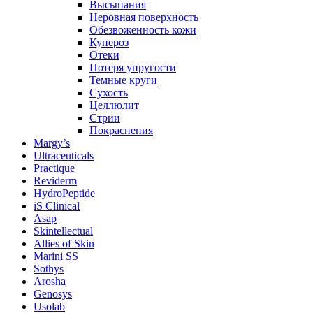
Высыпания
Неровная поверхность
Обезвоженность кожи
Купероз
Отеки
Потеря упругости
Темные круги
Сухость
Целлюлит
Стрии
Покраснения
Margy’s
Ultraceuticals
Practique
Reviderm
HydroPeptide
iS Clinical
Asap
Skintellectual
Allies of Skin
Marini SS
Sothys
Arosha
Genosys
Usolab