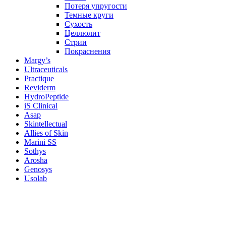
Потеря упругости
Темные круги
Сухость
Целлюлит
Стрии
Покраснения
Margy’s
Ultraceuticals
Practique
Reviderm
HydroPeptide
iS Clinical
Asap
Skintellectual
Allies of Skin
Marini SS
Sothys
Arosha
Genosys
Usolab