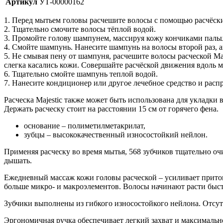
Артикул
УТ-00000162
1. Перед мытьем головы расчешите волосы с помощью расчёски 
2. Тщательно смочите волосы тёплой водой.
3. Промойте голову шампунем, массируя кожу кончиками пальц
4. Смойте шампунь. Нанесите шампунь на волосы второй раз, ак
5. Не смывая пену от шампуня, расчешите волосы расческой Ma
слегка касались кожи. Совершайте расчёской движения вдоль м
6. Тщательно смойте шампунь теплой водой.
7. Нанесите кондиционер или другое лечебное средство и распр
Расческа Majestic также может быть использована для укладки в
Держать расческу стоит на расстоянии 15 см от горячего фена.
основание – полиметилметакрилат,
зубцы – высококачественный износостойкий нейлон.
Применяя расческу во время мытья, 568 зубчиков тщательно оч
дышать.
Ежедневный массаж кожи головы расческой – усиливает приток 
больше микро- и макроэлементов. Волосы начинают расти быст
Зубчики выполнены из гибкого износостойкого нейлона. Отсут
Эргономичная ручка обеспечивает легкий захват и максимальн