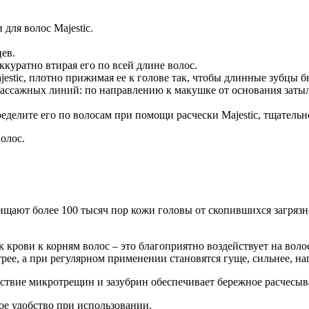
для волос Majestic.
ев.
куратно втирая его по всей длине волос.
jestic, плотно прижимая ее к голове так, чтобы длинные зубцы 
ассажных линий: по направлению к макушке от основания затылка
еделите его по волосам при помощи расчески Majestic, тщательно
олос.
ищают более 100 тысяч пор кожи головы от скопившихся загрязн
крови к корням волос – это благоприятно воздействует на воло
рее, а при регулярном применении становятся гуще, сильнее, н
ствие микротрещин и зазубрин обеспечивает бережное расчесыва
ое удобство при использовании.