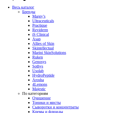
Весь каталог
Бренды
Margy’s
Ultraceuticals
Practique
Reviderm
iS Clinical
Asap
Allies of Skin
Skintellectual
Marini SkinSolutions
Ruken
Genosys
Sothys
Usolab
HydroPeptide
Arosha
4Lemons
Majestic
По категориям
Очищение
Тоники и мисты
Сыворотки и концентраты
Кремы и флюиды