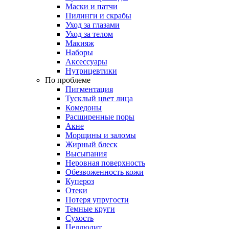
Маски и патчи
Пилинги и скрабы
Уход за глазами
Уход за телом
Макияж
Наборы
Аксессуары
Нутрицевтики
По проблеме
Пигментация
Тусклый цвет лица
Комедоны
Расширенные поры
Акне
Морщины и заломы
Жирный блеск
Высыпания
Неровная поверхность
Обезвоженность кожи
Купероз
Отеки
Потеря упругости
Темные круги
Сухость
Целлюлит