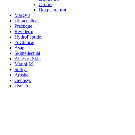
Стрии
Покраснения
Margy’s
Ultraceuticals
Practique
Reviderm
HydroPeptide
iS Clinical
Asap
Skintellectual
Allies of Skin
Marini SS
Sothys
Arosha
Genosys
Usolab