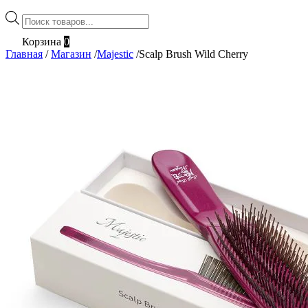
Поиск
товаров
Корзина
0
Главная
/
Магазин
/
Majestic
/
Scalp Brush Wild Cherry