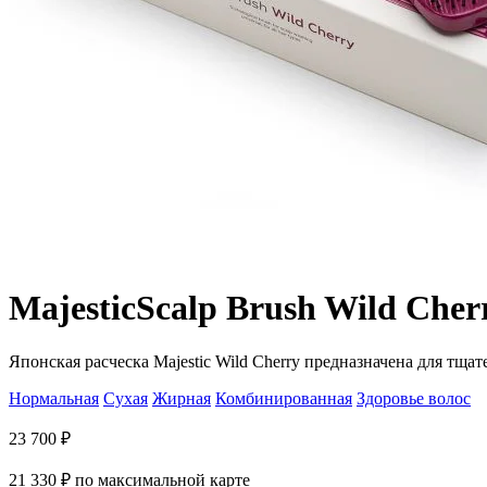
Majestic
Scalp Brush Wild Cher
Японская расческа Majestic Wild Cherry предназначена для тща
Нормальная
Сухая
Жирная
Комбинированная
Здоровье волос
23 700
₽
21 330
₽
по максимальной карте