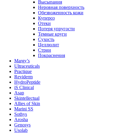
Высыпания
Неровная поверхность
Обезвоженность кожи
Купероз
Отеки
Потеря упругости
Темные круги
Сухость
Целлюлит
Стрии
Покраснения
Margy’s
Ultraceuticals
Practique
Reviderm
HydroPeptide
iS Clinical
Asap
Skintellectual
Allies of Skin
Marini SS
Sothys
Arosha
Genosys
Usolab