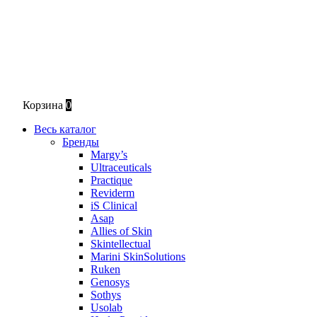
Корзина
0
Весь каталог
Бренды
Margy’s
Ultraceuticals
Practique
Reviderm
iS Clinical
Asap
Allies of Skin
Skintellectual
Marini SkinSolutions
Ruken
Genosys
Sothys
Usolab