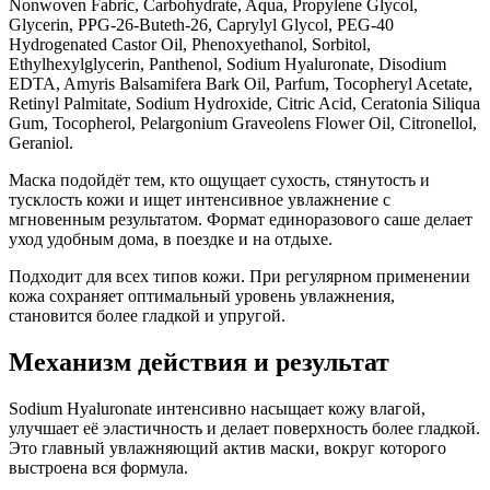
Nonwoven Fabric, Carbohydrate, Aqua, Propylene Glycol,
Glycerin, PPG-26-Buteth-26, Caprylyl Glycol, PEG-40
Hydrogenated Castor Oil, Phenoxyethanol, Sorbitol,
Ethylhexylglycerin, Panthenol, Sodium Hyaluronate, Disodium
EDTA, Amyris Balsamifera Bark Oil, Parfum, Tocopheryl Acetate,
Retinyl Palmitate, Sodium Hydroxide, Citric Acid, Ceratonia Siliqua
Gum, Tocopherol, Pelargonium Graveolens Flower Oil, Citronellol,
Geraniol.
Маска подойдёт тем, кто ощущает сухость, стянутость и
тусклость кожи и ищет интенсивное увлажнение с
мгновенным результатом. Формат единоразового саше делает
уход удобным дома, в поездке и на отдыхе.
Подходит для всех типов кожи. При регулярном применении
кожа сохраняет оптимальный уровень увлажнения,
становится более гладкой и упругой.
Механизм действия и результат
Sodium Hyaluronate интенсивно насыщает кожу влагой,
улучшает её эластичность и делает поверхность более гладкой.
Это главный увлажняющий актив маски, вокруг которого
выстроена вся формула.