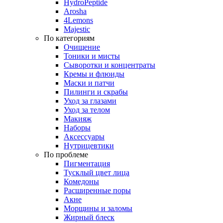
HydroPeptide
Arosha
4Lemons
Majestic
По категориям
Очищение
Тоники и мисты
Сыворотки и концентраты
Кремы и флюиды
Маски и патчи
Пилинги и скрабы
Уход за глазами
Уход за телом
Макияж
Наборы
Аксессуары
Нутрицевтики
По проблеме
Пигментация
Тусклый цвет лица
Комедоны
Расширенные поры
Акне
Морщины и заломы
Жирный блеск