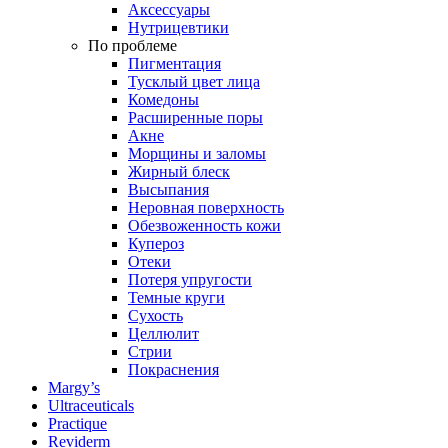
Аксессуары
Нутрицевтики
По проблеме
Пигментация
Тусклый цвет лица
Комедоны
Расширенные поры
Акне
Морщины и заломы
Жирный блеск
Высыпания
Неровная поверхность
Обезвоженность кожи
Купероз
Отеки
Потеря упругости
Темные круги
Сухость
Целлюлит
Стрии
Покраснения
Margy’s
Ultraceuticals
Practique
Reviderm