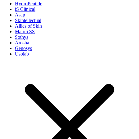
HydroPeptide
iS Clinical
Asap
Skintellectual
Allies of Skin
Marini SS
Sothys
Arosha
Genosys
Usolab