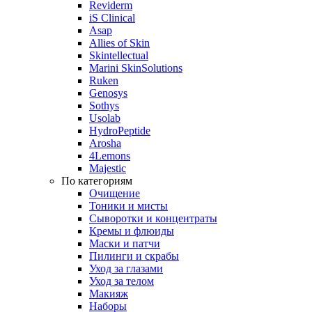
Reviderm
iS Clinical
Asap
Allies of Skin
Skintellectual
Marini SkinSolutions
Ruken
Genosys
Sothys
Usolab
HydroPeptide
Arosha
4Lemons
Majestic
По категориям
Очищение
Тоники и мисты
Сыворотки и концентраты
Кремы и флюиды
Маски и патчи
Пилинги и скрабы
Уход за глазами
Уход за телом
Макияж
Наборы