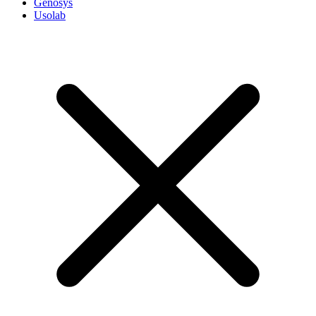
Genosys
Usolab