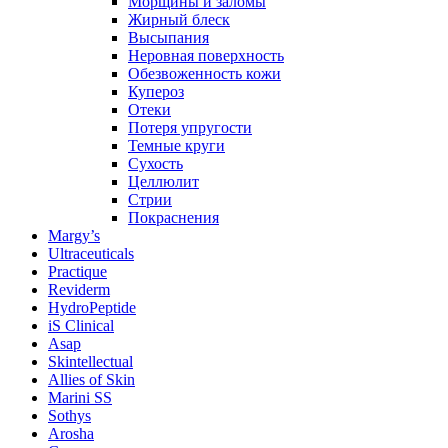
Морщины и заломы
Жирный блеск
Высыпания
Неровная поверхность
Обезвоженность кожи
Купероз
Отеки
Потеря упругости
Темные круги
Сухость
Целлюлит
Стрии
Покраснения
Margy’s
Ultraceuticals
Practique
Reviderm
HydroPeptide
iS Clinical
Asap
Skintellectual
Allies of Skin
Marini SS
Sothys
Arosha