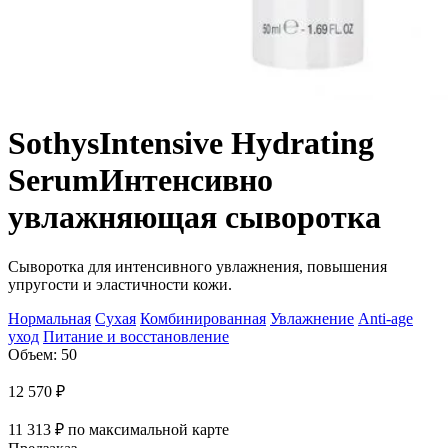
Sothys
Intensive Hydrating
Serum
Интенсивно
увлажняющая сыворотка
Сыворотка для интенсивного увлажнения, повышения
упругости и эластичности кожи.
Нормальная
Сухая
Комбинированная
Увлажнение
Anti-age
уход
Питание и восстановление
Объем: 50
12 570
₽
11 313
₽
по максимальной карте