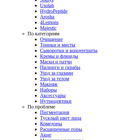
Usolab
HydroPeptide
Arosha
4Lemons
Majestic
По категориям
Очищение
Тоники и мисты
Сыворотки и концентраты
Кремы и флюиды
Маски и патчи
Пилинги и скрабы
Уход за глазами
Уход за телом
Макияж
Наборы
Аксессуары
Нутрицевтики
По проблеме
Пигментация
Тусклый цвет лица
Комедоны
Расширенные поры
Акне