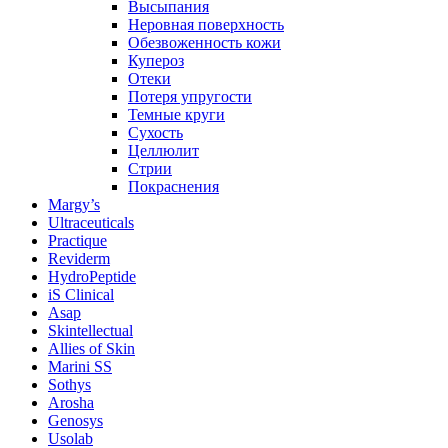
Высыпания
Неровная поверхность
Обезвоженность кожи
Купероз
Отеки
Потеря упругости
Темные круги
Сухость
Целлюлит
Стрии
Покраснения
Margy’s
Ultraceuticals
Practique
Reviderm
HydroPeptide
iS Clinical
Asap
Skintellectual
Allies of Skin
Marini SS
Sothys
Arosha
Genosys
Usolab