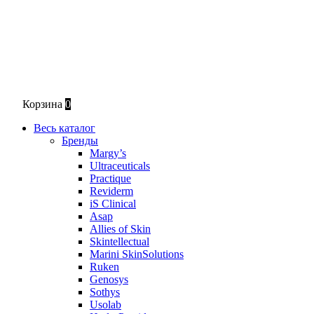
Корзина
0
Весь каталог
Бренды
Margy’s
Ultraceuticals
Practique
Reviderm
iS Clinical
Asap
Allies of Skin
Skintellectual
Marini SkinSolutions
Ruken
Genosys
Sothys
Usolab