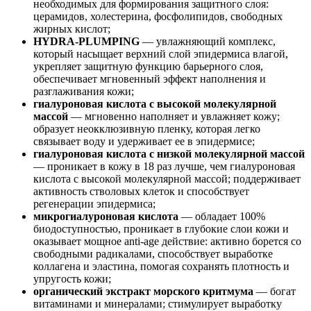
необходимых для формирования защитного слоя:
церамидов, холестерина, фосфолипидов, свободных
жирных кислот;
HYDRA-PLUMPING
— увлажняющий комплекс,
который насыщает верхний слой эпидермиса влагой,
укрепляет защитную функцию барьерного слоя,
обеспечивает мгновенный эффект наполнения и
разглаживания кожи;
гиалуроновая кислота с высокой молекулярной
массой
— мгновенно наполняет и увлажняет кожу;
образует неокклюзивную пленку, которая легко
связывает воду и удерживает ее в эпидермисе;
гиалуроновая кислота с низкой молекулярной массой
— проникает в кожу в 18 раз лучше, чем гиалуроновая
кислота с высокой молекулярной массой; поддерживает
активность стволовых клеток и способствует
регенерации эпидермиса;
микрогиалуроновая кислота
— обладает 100%
биодоступностью, проникает в глубокие слои кожи и
оказывает мощное anti-age действие: активно борется со
свободными радикалами, способствует выработке
коллагена и эластина, помогая сохранять плотность и
упругость кожи;
органический экстракт морского критмума
— богат
витаминами и минералами; стимулирует выработку