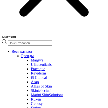
Магазин
Поиск
товаров
Весь каталог
Бренды
Margy’s
Ultraceuticals
Practique
Reviderm
iS Clinical
Asap
Allies of Skin
Skintellectual
Marini SkinSolutions
Ruken
Genosys
Sothys