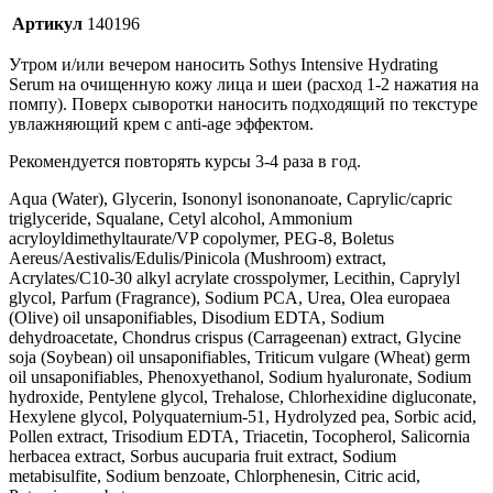
Артикул
140196
Утром и/или вечером наносить Sothys Intensive Hydrating
Serum на очищенную кожу лица и шеи (расход 1-2 нажатия на
помпу). Поверх сыворотки наносить подходящий по текстуре
увлажняющий крем с anti-age эффектом.
Рекомендуется повторять курсы 3-4 раза в год.
Aqua (Water), Glycerin, Isononyl isononanoate, Caprylic/capric
triglyceride, Squalane, Cetyl alcohol, Ammonium
acryloyldimethyltaurate/VP copolymer, PEG-8, Boletus
Aereus/Aestivalis/Edulis/Pinicola (Mushroom) extract,
Acrylates/C10-30 alkyl acrylate crosspolymer, Lecithin, Caprylyl
glycol, Parfum (Fragrance), Sodium PCA, Urea, Olea europaea
(Olive) oil unsaponifiables, Disodium EDTA, Sodium
dehydroacetate, Chondrus crispus (Carrageenan) extract, Glycine
soja (Soybean) oil unsaponifiables, Triticum vulgare (Wheat) germ
oil unsaponifiables, Phenoxyethanol, Sodium hyaluronate, Sodium
hydroxide, Pentylene glycol, Trehalose, Chlorhexidine digluconate,
Hexylene glycol, Polyquaternium-51, Hydrolyzed pea, Sorbic acid,
Pollen extract, Trisodium EDTA, Triacetin, Tocopherol, Salicornia
herbacea extract, Sorbus aucuparia fruit extract, Sodium
metabisulfite, Sodium benzoate, Chlorphenesin, Citric acid,