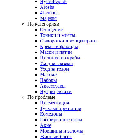
HydroPeptide
Arosha
4Lemons
Majestic
По категориям
Очищение
Тоники и мисты
Сыворотки и концентраты
Кремы и флюиды
Маски и патчи
Пилинги и скрабы
Уход за глазами
Уход за телом
Макияж
Наборы
Аксессуары
Нутрицевтики
По проблеме
Пигментация
Тусклый цвет лица
Комедоны
Расширенные поры
Акне
Морщины и заломы
Жирный блеск