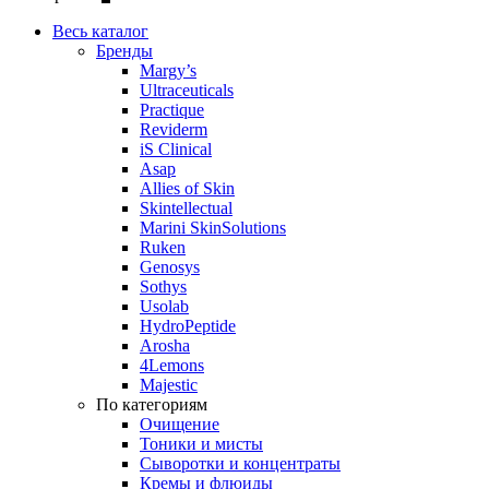
Весь каталог
Бренды
Margy’s
Ultraceuticals
Practique
Reviderm
iS Clinical
Asap
Allies of Skin
Skintellectual
Marini SkinSolutions
Ruken
Genosys
Sothys
Usolab
HydroPeptide
Arosha
4Lemons
Majestic
По категориям
Очищение
Тоники и мисты
Сыворотки и концентраты
Кремы и флюиды