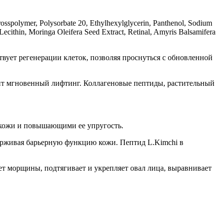
rosspolymer, Polysorbate 20, Ethylhexylglycerin, Panthenol, Sodium
cithin, Moringa Oleifera Seed Extract, Retinal, Amyris Balsamifera
вует регенерации клеток, позволяя проснуться с обновленной
ит мгновенный лифтинг. Коллагеновые пептиды, растительный
 кожи и повышающими ее упругость.
ерживая барьерную функцию кожи. Пептид L.Kimchi в
ет морщины, подтягивает и укрепляет овал лица, выравнивает