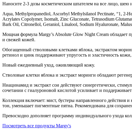
Наносите 2-3 дозы косметическим шпателем на все лицо, шею и
Aqua, Methylpropanediol, Ascorbyl Methylsilanol Pectinate, “1, 2-H
Acrylates Copolymer, Isomalt, Zinc Gluconate, Tetrasodium Glutamat
Bark Oil, Citronellol, Geraniol, Linalool, Sodium Hyaluronate, Malus 
Мощная формула Margy’s Absolute Glow Night Cream обладает п
и свежей кожей.
Обогащенный стволовыми клетками яблока, экстрактом морин
ретинол и цинк поддерживают упругость и эластичность кожи, 
Новый ежедневный уход, оживляющий кожу.
Стволовые клетки яблока и экстракт моринги обладают реге
Ниацинамид и экстракт сои действуют синергетически, стиму
сочетании с гиалуроновой кислотой усиливает и поддерживает
Коллекция включает: мист, бустеры направленного действия и
тон, уменьшает пигментные пятна. Рекомендована для сохране
Превосходно дополняет программу индивидуального ухода колл
Посмотреть все продукты Margy's