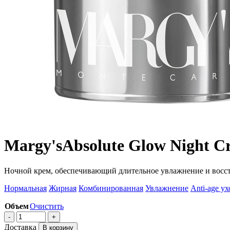
Margy's
Absolute Glow Night C
Ночной крем, обеспечивающий длительное увлажнение и восст
Нормальная
Жирная
Комбинированная
Увлажнение
Anti-age ух
Объем
Очистить
Доставка
В корзину