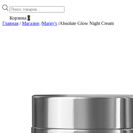
Поиск
товаров
Корзина
0
Главная
/
Магазин
/
Margy's
/
Absolute Glow Night Cream