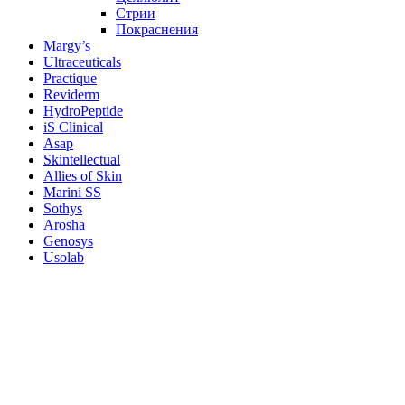
Стрии
Покраснения
Margy’s
Ultraceuticals
Practique
Reviderm
HydroPeptide
iS Clinical
Asap
Skintellectual
Allies of Skin
Marini SS
Sothys
Arosha
Genosys
Usolab