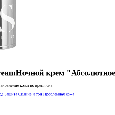
ream
Ночной крем "Абсолютное
ановление кожи во время сна.
од
Защита
Сияние и тон
Проблемная кожа