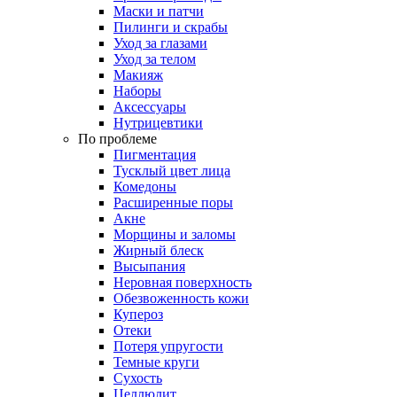
Маски и патчи
Пилинги и скрабы
Уход за глазами
Уход за телом
Макияж
Наборы
Аксессуары
Нутрицевтики
По проблеме
Пигментация
Тусклый цвет лица
Комедоны
Расширенные поры
Акне
Морщины и заломы
Жирный блеск
Высыпания
Неровная поверхность
Обезвоженность кожи
Купероз
Отеки
Потеря упругости
Темные круги
Сухость
Целлюлит