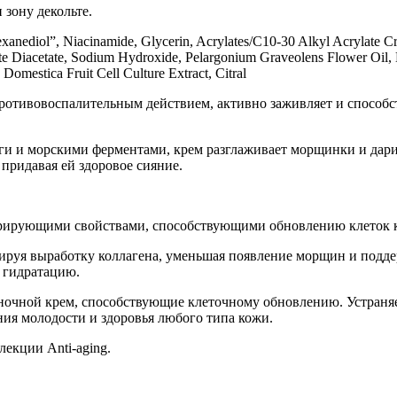
 зону декольте.
exanediol”, Niacinamide, Glycerin, Acrylates/C10-30 Alkyl Acrylate C
e Diacetate, Sodium Hydroxide, Pelargonium Graveolens Flower Oil, Le
Domestica Fruit Cell Culture Extract, Citral
ротивовоспалительным действием, активно заживляет и способст
ги и морскими ферментами, крем разглаживает морщинки и дар
придавая ей здоровое сияние.
нерирующими свойствами, способствующими обновлению клеток
лируя выработку коллагена, уменьшая появление морщин и подд
 гидратацию.
 ночной крем, способствующие клеточному обновлению. Устраня
ния молодости и здоровья любого типа кожи.
екции Anti-aging.