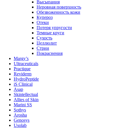
Высыпания
Неровная поверхность
Обезвоженность кожи
Купероз
Отеки
Потеря упругости
Темные круги
Сухость
Целлюлит
Стрии
Покраснения
Margy’s
Ultraceuticals
Practique
Reviderm
HydroPeptide
iS Clinical
Asap
Skintellectual
Allies of Skin
Marini SS
Sothys
Arosha
Genosys
Usolab