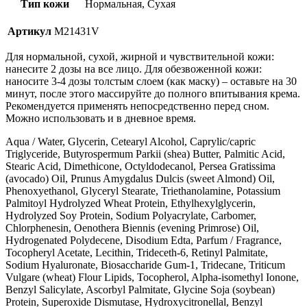
Тип кожи
Нормальная, Сухая
Артикул
M21431V
Для нормальной, сухой, жирной и чувствительной кожи:
нанесите 2 дозы на все лицо. Для обезвоженной кожи:
наносите 3-4 дозы толстым слоем (как маску) – оставьте на 30
минут, после этого массируйте до полного впитывания крема.
Рекомендуется применять непосредственно перед сном.
Можно использовать и в дневное время.
Aqua / Water, Glycerin, Cetearyl Alcohol, Caprylic/capric
Triglyceride, Butyrospermum Parkii (shea) Butter, Palmitic Acid,
Stearic Acid, Dimethicone, Octyldodecanol, Persea Gratissima
(avocado) Oil, Prunus Amygdalus Dulcis (sweet Almond) Oil,
Phenoxyethanol, Glyceryl Stearate, Triethanolamine, Potassium
Palmitoyl Hydrolyzed Wheat Protein, Ethylhexylglycerin,
Hydrolyzed Soy Protein, Sodium Polyacrylate, Carbomer,
Chlorphenesin, Oenothera Biennis (evening Primrose) Oil,
Hydrogenated Polydecene, Disodium Edta, Parfum / Fragrance,
Tocopheryl Acetate, Lecithin, Trideceth-6, Retinyl Palmitate,
Sodium Hyaluronate, Biosaccharide Gum-1, Tridecane, Triticum
Vulgare (wheat) Flour Lipids, Tocopherol, Alpha-isomethyl Ionone,
Benzyl Salicylate, Ascorbyl Palmitate, Glycine Soja (soybean)
Protein, Superoxide Dismutase, Hydroxycitronellal, Benzyl