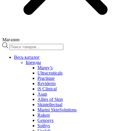
Магазин
Поиск
товаров
Весь каталог
Бренды
Margy’s
Ultraceuticals
Practique
Reviderm
iS Clinical
Asap
Allies of Skin
Skintellectual
Marini SkinSolutions
Ruken
Genosys
Sothys
Usolab