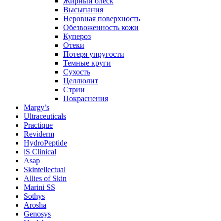
Жирный блеск
Высыпания
Неровная поверхность
Обезвоженность кожи
Купероз
Отеки
Потеря упругости
Темные круги
Сухость
Целлюлит
Стрии
Покраснения
Margy’s
Ultraceuticals
Practique
Reviderm
HydroPeptide
iS Clinical
Asap
Skintellectual
Allies of Skin
Marini SS
Sothys
Arosha
Genosys