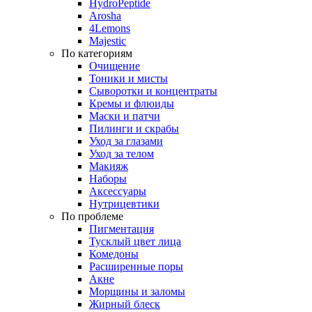
HydroPeptide
Arosha
4Lemons
Majestic
По категориям
Очищение
Тоники и мисты
Сыворотки и концентраты
Кремы и флюиды
Маски и патчи
Пилинги и скрабы
Уход за глазами
Уход за телом
Макияж
Наборы
Аксессуары
Нутрицевтики
По проблеме
Пигментация
Тусклый цвет лица
Комедоны
Расширенные поры
Акне
Морщины и заломы
Жирный блеск