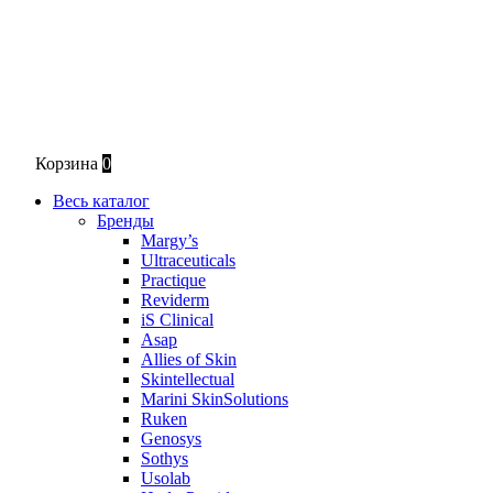
Корзина
0
Весь каталог
Бренды
Margy’s
Ultraceuticals
Practique
Reviderm
iS Clinical
Asap
Allies of Skin
Skintellectual
Marini SkinSolutions
Ruken
Genosys
Sothys
Usolab