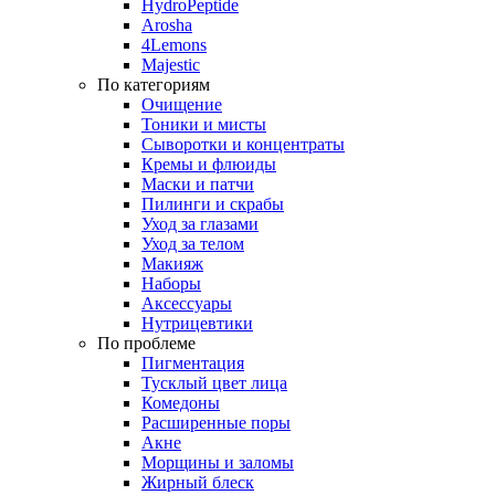
HydroPeptide
Arosha
4Lemons
Majestic
По категориям
Очищение
Тоники и мисты
Сыворотки и концентраты
Кремы и флюиды
Маски и патчи
Пилинги и скрабы
Уход за глазами
Уход за телом
Макияж
Наборы
Аксессуары
Нутрицевтики
По проблеме
Пигментация
Тусклый цвет лица
Комедоны
Расширенные поры
Акне
Морщины и заломы
Жирный блеск