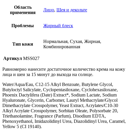
Область
Лицо
,
Шея и декольте
применения
Проблемы
Жирный блеск
Нормальная, Сухая, Жирная,
Тип кожи
Комбинированная
Артикул
MSS027
Равномерно нанесите достаточное количество крема на кожу
лица и шеи за 15 минут до выхода на солнце.
Water/Aqua/Eau, C12-15 Alkyl Benzoate, Butylene Glycol,
Butyloctyl Salicylate, Cyclopentasiloxane, Cyclohexasiloxane,
Phoenix Dactylifera (Date) Extract*, Sodium Lactate, Sodium
Hyaluronate, Glycerin, Carbomer, Lauryl Methacrylate/Glycol
Dimethacrylate Crosspolymer, Yeast Extract, Acrylates/C10-30
Alkyl Acrylate Crosspolymer, Sorbitan Oleate, Polysorbate 20,
Triethanolamine, Fragrance (Parfum), Disodium EDTA,
Phenoxyethanol, Imidazolidinyl Urea, Diazolidinyl Urea, Caramel,
Yellow 5 (CI 19140).