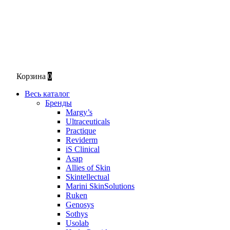
Корзина
0
Весь каталог
Бренды
Margy’s
Ultraceuticals
Practique
Reviderm
iS Clinical
Asap
Allies of Skin
Skintellectual
Marini SkinSolutions
Ruken
Genosys
Sothys
Usolab