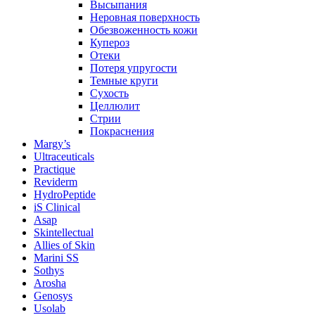
Высыпания
Неровная поверхность
Обезвоженность кожи
Купероз
Отеки
Потеря упругости
Темные круги
Сухость
Целлюлит
Стрии
Покраснения
Margy’s
Ultraceuticals
Practique
Reviderm
HydroPeptide
iS Clinical
Asap
Skintellectual
Allies of Skin
Marini SS
Sothys
Arosha
Genosys
Usolab