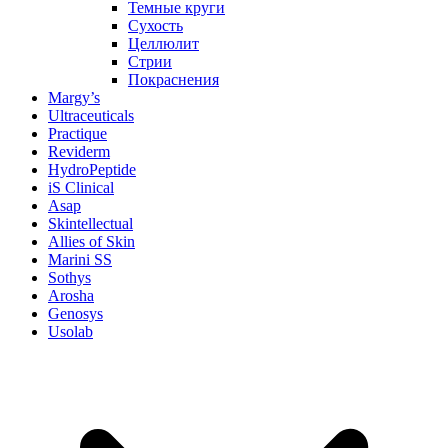
Темные круги
Сухость
Целлюлит
Стрии
Покраснения
Margy’s
Ultraceuticals
Practique
Reviderm
HydroPeptide
iS Clinical
Asap
Skintellectual
Allies of Skin
Marini SS
Sothys
Arosha
Genosys
Usolab