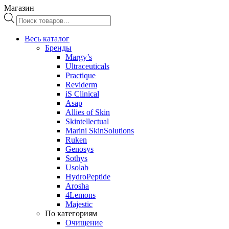
Магазин
Поиск
товаров
Весь каталог
Бренды
Margy’s
Ultraceuticals
Practique
Reviderm
iS Clinical
Asap
Allies of Skin
Skintellectual
Marini SkinSolutions
Ruken
Genosys
Sothys
Usolab
HydroPeptide
Arosha
4Lemons
Majestic
По категориям
Очищение