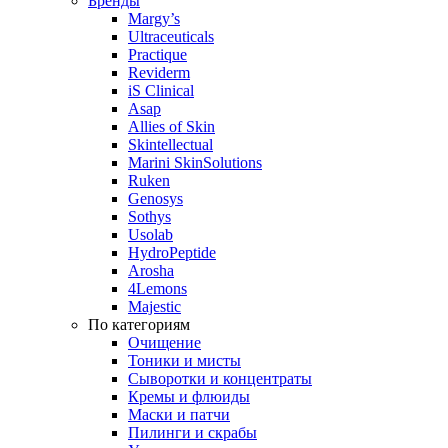
Бренды
Margy’s
Ultraceuticals
Practique
Reviderm
iS Clinical
Asap
Allies of Skin
Skintellectual
Marini SkinSolutions
Ruken
Genosys
Sothys
Usolab
HydroPeptide
Arosha
4Lemons
Majestic
По категориям
Очищение
Тоники и мисты
Сыворотки и концентраты
Кремы и флюиды
Маски и патчи
Пилинги и скрабы