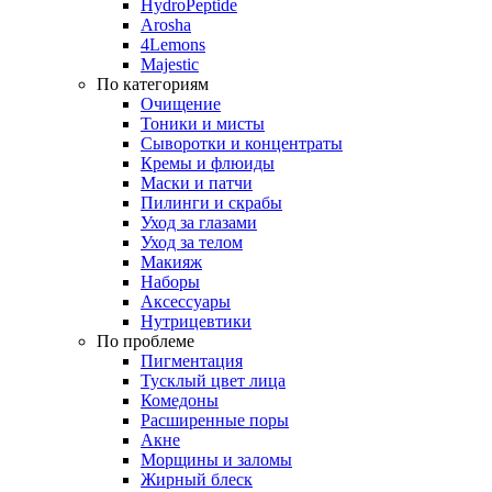
HydroPeptide
Arosha
4Lemons
Majestic
По категориям
Очищение
Тоники и мисты
Сыворотки и концентраты
Кремы и флюиды
Маски и патчи
Пилинги и скрабы
Уход за глазами
Уход за телом
Макияж
Наборы
Аксессуары
Нутрицевтики
По проблеме
Пигментация
Тусклый цвет лица
Комедоны
Расширенные поры
Акне
Морщины и заломы
Жирный блеск