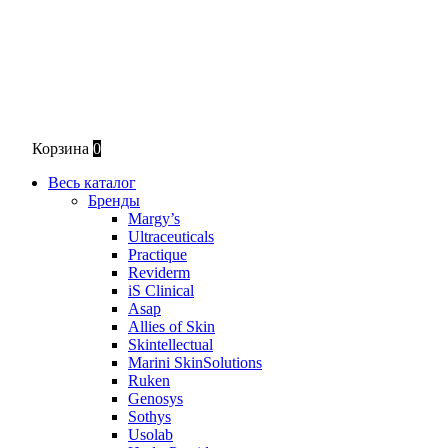
Корзина
0
Весь каталог
Бренды
Margy’s
Ultraceuticals
Practique
Reviderm
iS Clinical
Asap
Allies of Skin
Skintellectual
Marini SkinSolutions
Ruken
Genosys
Sothys
Usolab