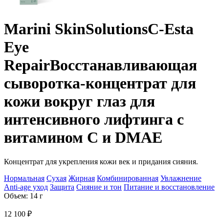
Marini SkinSolutions
C-Esta
Eye
Repair
Восстанавливающая
сыворотка-концентрат для
кожи вокруг глаз для
интенсивного лифтинга с
витамином С и DMAE
Концентрат для укрепления кожи век и придания сияния.
Нормальная
Сухая
Жирная
Комбинированная
Увлажнение
Anti-age уход
Защита
Сияние и тон
Питание и восстановление
Объем: 14 г
12 100
₽