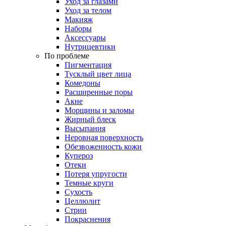
Уход за глазами
Уход за телом
Макияж
Наборы
Аксессуары
Нутрицевтики
По проблеме
Пигментация
Тусклый цвет лица
Комедоны
Расширенные поры
Акне
Морщины и заломы
Жирный блеск
Высыпания
Неровная поверхность
Обезвоженность кожи
Купероз
Отеки
Потеря упругости
Темные круги
Сухость
Целлюлит
Стрии
Покраснения