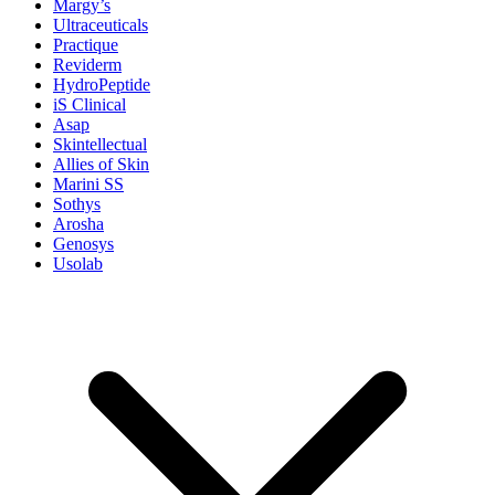
Margy’s
Ultraceuticals
Practique
Reviderm
HydroPeptide
iS Clinical
Asap
Skintellectual
Allies of Skin
Marini SS
Sothys
Arosha
Genosys
Usolab