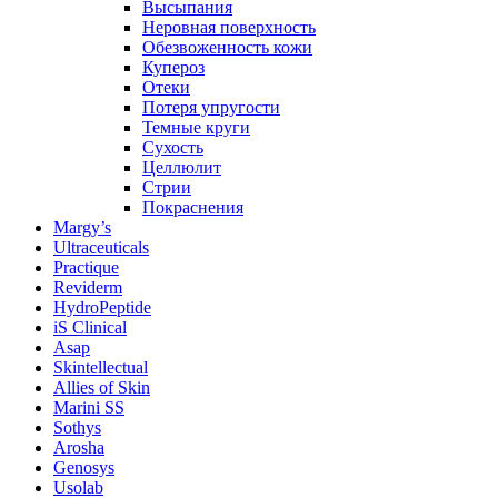
Высыпания
Неровная поверхность
Обезвоженность кожи
Купероз
Отеки
Потеря упругости
Темные круги
Сухость
Целлюлит
Стрии
Покраснения
Margy’s
Ultraceuticals
Practique
Reviderm
HydroPeptide
iS Clinical
Asap
Skintellectual
Allies of Skin
Marini SS
Sothys
Arosha
Genosys
Usolab