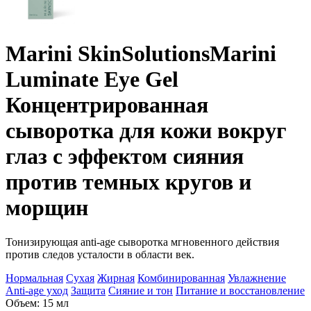
Marini SkinSolutions
Marini
Luminate Eye Gel
Концентрированная
сыворотка для кожи вокруг
глаз с эффектом сияния
против темных кругов и
морщин
Тонизирующая anti-age сыворотка мгновенного действия
против следов усталости в области век.
Нормальная
Сухая
Жирная
Комбинированная
Увлажнение
Anti-age уход
Защита
Сияние и тон
Питание и восстановление
Объем: 15 мл