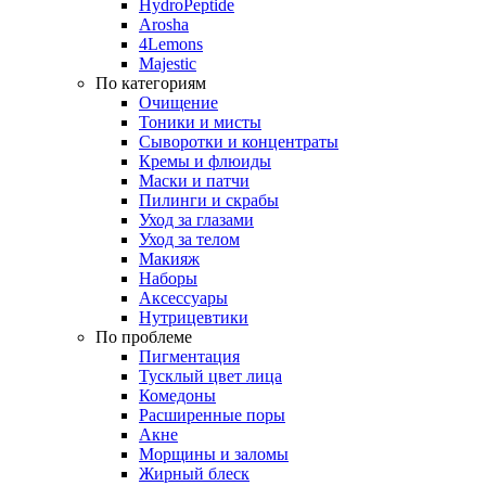
HydroPeptide
Arosha
4Lemons
Majestic
По категориям
Очищение
Тоники и мисты
Сыворотки и концентраты
Кремы и флюиды
Маски и патчи
Пилинги и скрабы
Уход за глазами
Уход за телом
Макияж
Наборы
Аксессуары
Нутрицевтики
По проблеме
Пигментация
Тусклый цвет лица
Комедоны
Расширенные поры
Акне
Морщины и заломы
Жирный блеск