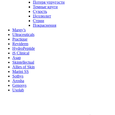
Потеря упругости
Темные круги
Сухость
Целлюлит
Стрии
Покраснения
Margy’s
Ultraceuticals
Practique
Reviderm
HydroPeptide
iS Clinical
Asap
Skintellectual
Allies of Skin
Marini SS
Sothys
Arosha
Genosys
Usolab