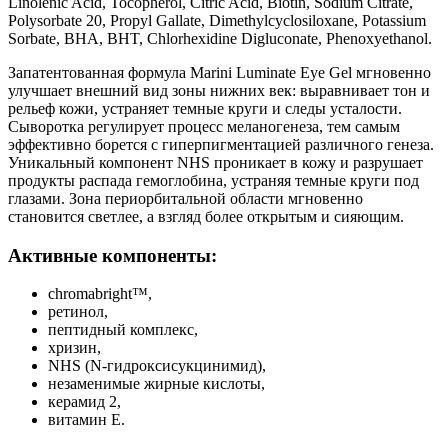
Linolenic Acid, Tocopherol, Citric Acid, Biotin, Sodium Citrate,
Polysorbate 20, Propyl Gallate, Dimethylcyclosiloxane, Potassium
Sorbate, BHA, BHT, Chlorhexidine Digluconate, Phenoxyethanol.
Запатентованная формула Marini Luminate Eye Gel мгновенно
улучшает внешний вид зоны нижних век: выравнивает тон и
рельеф кожи, устраняет темные круги и следы усталости.
Сыворотка регулирует процесс меланогенеза, тем самым
эффективно борется с гиперпигментацией различного генеза.
Уникальный компонент NHS проникает в кожу и разрушает
продукты распада гемоглобина, устраняя темные круги под
глазами. Зона периорбитальной области мгновенно
становится светлее, а взгляд более открытым и сияющим.
Активные компоненты:
chromabright™,
ретинол,
пептидный комплекс,
хризин,
NHS (N-гидроксисукцинимид),
незаменимые жирные кислоты,
керамид 2,
витамин Е.