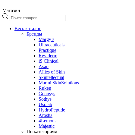
Магазин
Поиск
товаров
Весь каталог
Бренды
Margy’s
Ultraceuticals
Practique
Reviderm
iS Clinical
Asap
Allies of Skin
Skintellectual
Marini SkinSolutions
Ruken
Genosys
Sothys
Usolab
HydroPeptide
Arosha
4Lemons
Majestic
По категориям