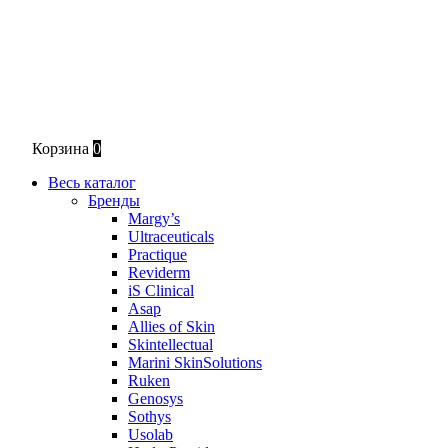
Корзина
0
Весь каталог
Бренды
Margy’s
Ultraceuticals
Practique
Reviderm
iS Clinical
Asap
Allies of Skin
Skintellectual
Marini SkinSolutions
Ruken
Genosys
Sothys
Usolab