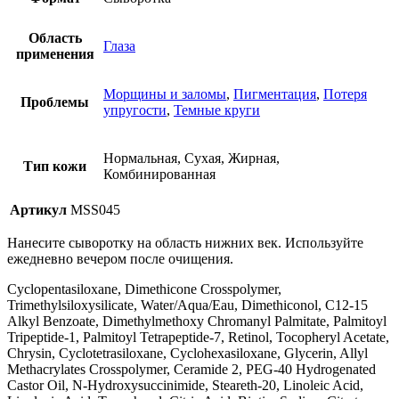
Область
Глаза
применения
Морщины и заломы
,
Пигментация
,
Потеря
Проблемы
упругости
,
Темные круги
Нормальная, Сухая, Жирная,
Тип кожи
Комбинированная
Артикул
MSS045
Нанесите сыворотку на область нижних век. Используйте
ежедневно вечером после очищения.
Cyclopentasiloxane, Dimethicone Crosspolymer,
Trimethylsiloxysilicate, Water/Aqua/Eau, Dimethiconol, C12-15
Alkyl Benzoate, Dimethylmethoxy Chromanyl Palmitate, Palmitoyl
Tripeptide-1, Palmitoyl Tetrapeptide-7, Retinol, Tocopheryl Acetate,
Chrysin, Cyclotetrasiloxane, Cyclohexasiloxane, Glycerin, Allyl
Methacrylates Crosspolymer, Ceramide 2, PEG-40 Hydrogenated
Castor Oil, N-Hydroxysuccinimide, Steareth-20, Linoleic Acid,