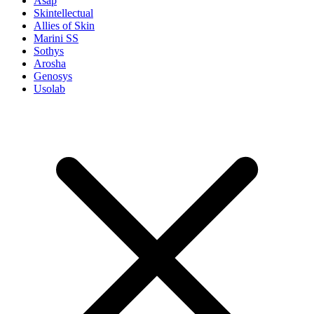
Asap
Skintellectual
Allies of Skin
Marini SS
Sothys
Arosha
Genosys
Usolab