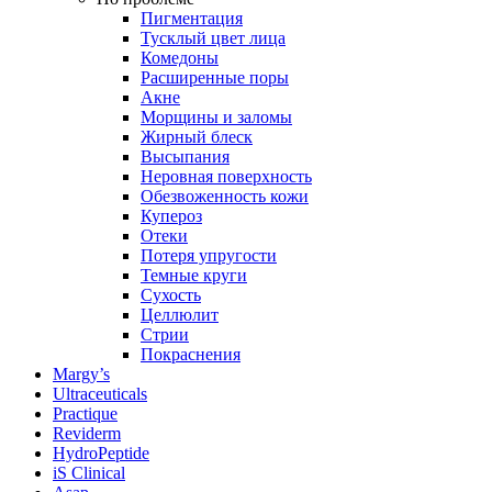
Пигментация
Тусклый цвет лица
Комедоны
Расширенные поры
Акне
Морщины и заломы
Жирный блеск
Высыпания
Неровная поверхность
Обезвоженность кожи
Купероз
Отеки
Потеря упругости
Темные круги
Сухость
Целлюлит
Стрии
Покраснения
Margy’s
Ultraceuticals
Practique
Reviderm
HydroPeptide
iS Clinical