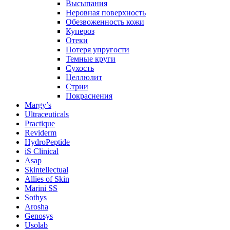
Высыпания
Неровная поверхность
Обезвоженность кожи
Купероз
Отеки
Потеря упругости
Темные круги
Сухость
Целлюлит
Стрии
Покраснения
Margy’s
Ultraceuticals
Practique
Reviderm
HydroPeptide
iS Clinical
Asap
Skintellectual
Allies of Skin
Marini SS
Sothys
Arosha
Genosys
Usolab