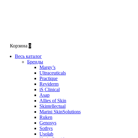
Корзина
0
Весь каталог
Бренды
Margy’s
Ultraceuticals
Practique
Reviderm
iS Clinical
Asap
Allies of Skin
Skintellectual
Marini SkinSolutions
Ruken
Genosys
Sothys
Usolab