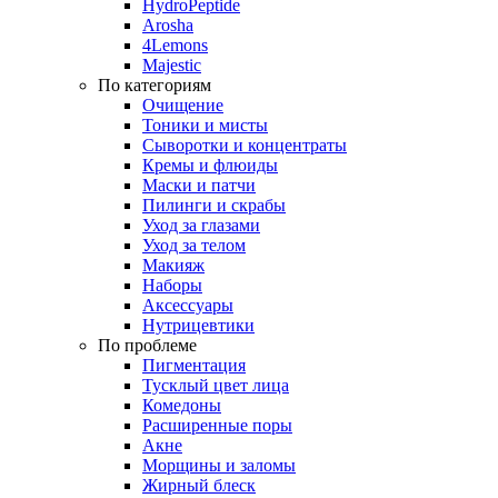
HydroPeptide
Arosha
4Lemons
Majestic
По категориям
Очищение
Тоники и мисты
Сыворотки и концентраты
Кремы и флюиды
Маски и патчи
Пилинги и скрабы
Уход за глазами
Уход за телом
Макияж
Наборы
Аксессуары
Нутрицевтики
По проблеме
Пигментация
Тусклый цвет лица
Комедоны
Расширенные поры
Акне
Морщины и заломы
Жирный блеск