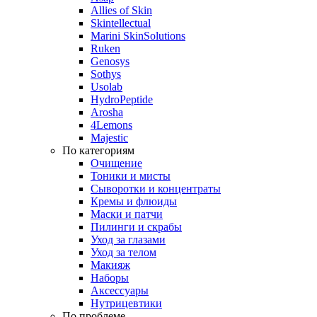
Allies of Skin
Skintellectual
Marini SkinSolutions
Ruken
Genosys
Sothys
Usolab
HydroPeptide
Arosha
4Lemons
Majestic
По категориям
Очищение
Тоники и мисты
Сыворотки и концентраты
Кремы и флюиды
Маски и патчи
Пилинги и скрабы
Уход за глазами
Уход за телом
Макияж
Наборы
Аксессуары
Нутрицевтики
По проблеме