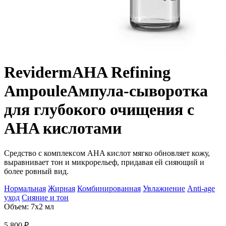
Reviderm
AHA Refining
Ampoule
Ампула-сыворотка
для глубокого очищения с
AHA кислотами
Средство с комплексом AHA кислот мягко обновляет кожу,
выравнивает тон и микрорельеф, придавая ей сияющий и
более ровный вид.
Нормальная
Жирная
Комбинированная
Увлажнение
Anti-age
уход
Сияние и тон
Объем: 7х2 мл
5 800
₽