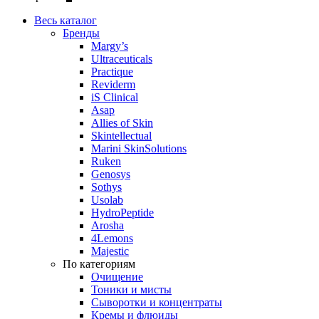
Весь каталог
Бренды
Margy’s
Ultraceuticals
Practique
Reviderm
iS Clinical
Asap
Allies of Skin
Skintellectual
Marini SkinSolutions
Ruken
Genosys
Sothys
Usolab
HydroPeptide
Arosha
4Lemons
Majestic
По категориям
Очищение
Тоники и мисты
Сыворотки и концентраты
Кремы и флюиды