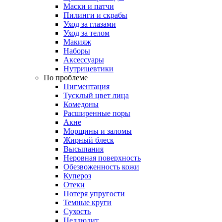
Маски и патчи
Пилинги и скрабы
Уход за глазами
Уход за телом
Макияж
Наборы
Аксессуары
Нутрицевтики
По проблеме
Пигментация
Тусклый цвет лица
Комедоны
Расширенные поры
Акне
Морщины и заломы
Жирный блеск
Высыпания
Неровная поверхность
Обезвоженность кожи
Купероз
Отеки
Потеря упругости
Темные круги
Сухость
Целлюлит