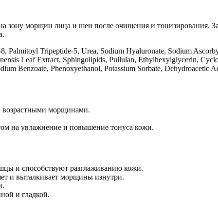
а зону морщин лица и шеи после очищения и тонизирования. За
а.
8, Palmitoyl Tripeptide-5, Urea, Sodium Hyaluronate, Sodium Ascorbyl
inensis Leaf Extract, Sphingolipids, Pullulan, Ethylhexylglycerin, Cy
dium Benzoate, Phenoxyethanol, Potassium Sorbate, Dehydroacetic A
 и возрастными морщинами.
том на увлажнение и повышение тонуса кожи.
шцы и способствуют разглаживанию кожи.
яет и выталкивает морщины изнутри.
и.
нной и гладкой.