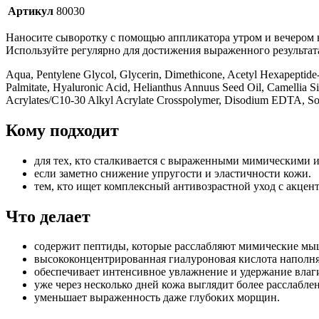
Артикул
80030
Наносите сыворотку с помощью аппликатора утром и вечером н
Используйте регулярно для достижения выраженного результат
Aqua, Pentylene Glycol, Glycerin, Dimethicone, Acetyl Hexapeptide-
Palmitate, Hyaluronic Acid, Helianthus Annuus Seed Oil, Camellia S
Acrylates/C10-30 Alkyl Acrylate Crosspolymer, Disodium EDTA, So
Кому подходит
для тех, кто сталкивается с выраженными мимическими
если заметно снижение упругости и эластичности кожи.
тем, кто ищет комплексный антивозрастной уход с акцен
Что делает
содержит пептиды, которые расслабляют мимические мы
высококонцентрированная гиалуроновая кислота наполн
обеспечивает интенсивное увлажнение и удержание влаг
уже через несколько дней кожа выглядит более расслабле
уменьшает выраженность даже глубоких морщин.