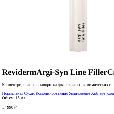
Reviderm
Argi-Syn Line Filler
С
Концентрированная сыворотка для сокращения мимических и
Нормальная
Сухая
Комбинированная
Увлажнение
Anti-age уход
Объем: 15 мл
17 990
₽