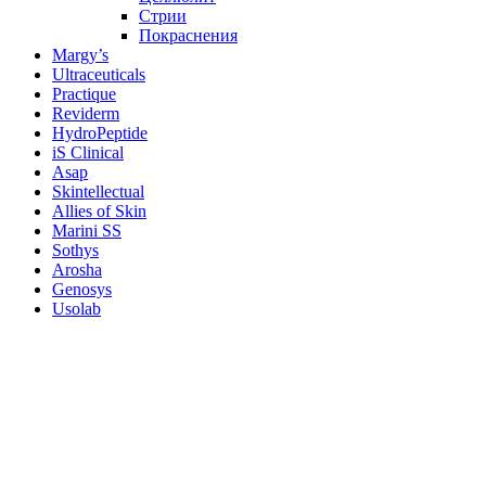
Стрии
Покраснения
Margy’s
Ultraceuticals
Practique
Reviderm
HydroPeptide
iS Clinical
Asap
Skintellectual
Allies of Skin
Marini SS
Sothys
Arosha
Genosys
Usolab