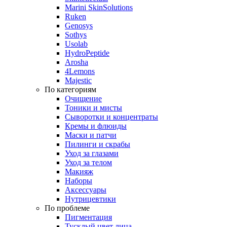
Marini SkinSolutions
Ruken
Genosys
Sothys
Usolab
HydroPeptide
Arosha
4Lemons
Majestic
По категориям
Очищение
Тоники и мисты
Сыворотки и концентраты
Кремы и флюиды
Маски и патчи
Пилинги и скрабы
Уход за глазами
Уход за телом
Макияж
Наборы
Аксессуары
Нутрицевтики
По проблеме
Пигментация
Тусклый цвет лица