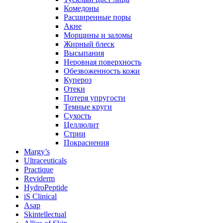
Комедоны
Расширенные поры
Акне
Морщины и заломы
Жирный блеск
Высыпания
Неровная поверхность
Обезвоженность кожи
Купероз
Отеки
Потеря упругости
Темные круги
Сухость
Целлюлит
Стрии
Покраснения
Margy’s
Ultraceuticals
Practique
Reviderm
HydroPeptide
iS Clinical
Asap
Skintellectual