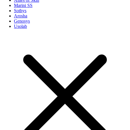
Allies of Skin
Marini SS
Sothys
Arosha
Genosys
Usolab