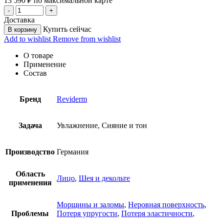
13 590
₽
по максимальной карте
Доставка
Купить сейчас
В корзину
Add to wishlist
Remove from wishlist
О товаре
Применение
Состав
Бренд
Reviderm
Задача
Увлажнение, Сияние и тон
Производство
Германия
Область
Лицо
,
Шея и декольте
применения
Морщины и заломы
,
Неровная поверхность
,
Проблемы
Потеря упругости
,
Потеря эластичности
,