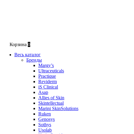
Корзина
0
Весь каталог
Бренды
Margy’s
Ultraceuticals
Practique
Reviderm
iS Clinical
Asap
Allies of Skin
Skintellectual
Marini SkinSolutions
Ruken
Genosys
Sothys
Usolab