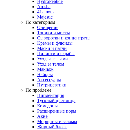
HydroPeptide
Arosha
4Lemons
Majestic
По категориям
Очищение
Тоники и мисты
Сыворотки и концентраты
Кремы и флюиды
Маски и патчи
Пилинги и скрабы
Уход за глазами
Уход за телом
Макияж
Наборы
Аксессуары
Нутрицевтики
По проблеме
Пигментация
Тусклый цвет лица
Комедоны
Расширенные поры
Акне
Морщины и заломы
Жирный блеск