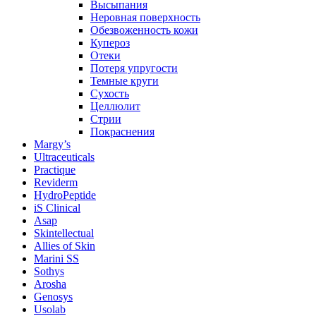
Высыпания
Неровная поверхность
Обезвоженность кожи
Купероз
Отеки
Потеря упругости
Темные круги
Сухость
Целлюлит
Стрии
Покраснения
Margy’s
Ultraceuticals
Practique
Reviderm
HydroPeptide
iS Clinical
Asap
Skintellectual
Allies of Skin
Marini SS
Sothys
Arosha
Genosys
Usolab