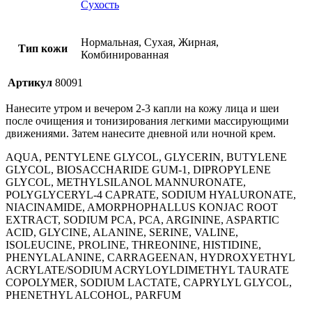
Сухость
Нормальная, Сухая, Жирная,
Тип кожи
Комбинированная
Артикул
80091
Нанесите утром и вечером 2-3 капли на кожу лица и шеи
после очищения и тонизирования легкими массирующими
движениями. Затем нанесите дневной или ночной крем.
AQUA, PENTYLENE GLYCOL, GLYCERIN, BUTYLENE
GLYCOL, BIOSACCHARIDE GUM-1, DIPROPYLENE
GLYCOL, METHYLSILANOL MANNURONATE,
POLYGLYCERYL-4 CAPRATE, SODIUM HYALURONATE,
NIACINAMIDE, AMORPHOPHALLUS KONJAC ROOT
EXTRACT, SODIUM PCA, PCA, ARGININE, ASPARTIC
ACID, GLYCINE, ALANINE, SERINE, VALINE,
ISOLEUCINE, PROLINE, THREONINE, HISTIDINE,
PHENYLALANINE, CARRAGEENAN, HYDROXYETHYL
ACRYLATE/SODIUM ACRYLOYLDIMETHYL TAURATE
COPOLYMER, SODIUM LACTATE, CAPRYLYL GLYCOL,
PHENETHYL ALCOHOL, PARFUM