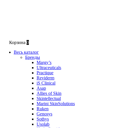
Корзина
0
Весь каталог
Бренды
Margy’s
Ultraceuticals
Practique
Reviderm
iS Clinical
Asap
Allies of Skin
Skintellectual
Marini SkinSolutions
Ruken
Genosys
Sothys
Usolab