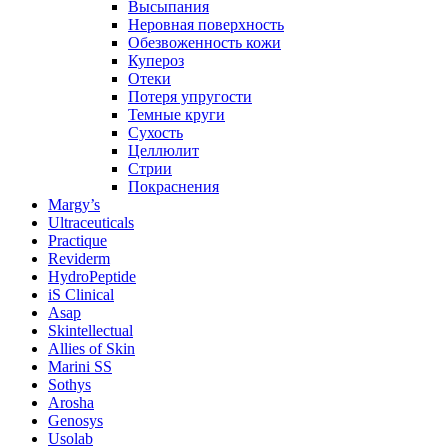
Высыпания
Неровная поверхность
Обезвоженность кожи
Купероз
Отеки
Потеря упругости
Темные круги
Сухость
Целлюлит
Стрии
Покраснения
Margy’s
Ultraceuticals
Practique
Reviderm
HydroPeptide
iS Clinical
Asap
Skintellectual
Allies of Skin
Marini SS
Sothys
Arosha
Genosys
Usolab