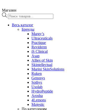
Магазин
Поиск
товаров
Весь каталог
Бренды
Margy’s
Ultraceuticals
Practique
Reviderm
iS Clinical
Asap
Allies of Skin
Skintellectual
Marini SkinSolutions
Ruken
Genosys
Sothys
Usolab
HydroPeptide
Arosha
4Lemons
Majestic
По категориям