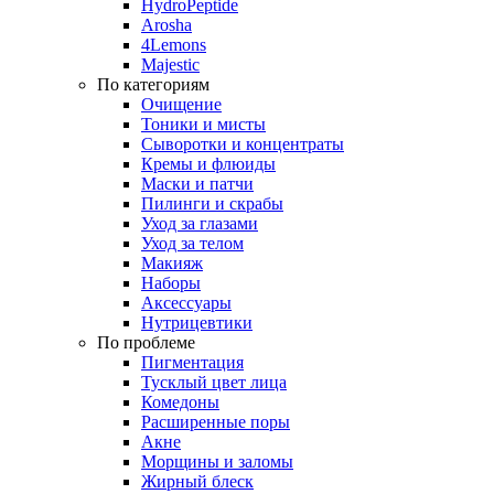
HydroPeptide
Arosha
4Lemons
Majestic
По категориям
Очищение
Тоники и мисты
Сыворотки и концентраты
Кремы и флюиды
Маски и патчи
Пилинги и скрабы
Уход за глазами
Уход за телом
Макияж
Наборы
Аксессуары
Нутрицевтики
По проблеме
Пигментация
Тусклый цвет лица
Комедоны
Расширенные поры
Акне
Морщины и заломы
Жирный блеск