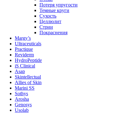
Потеря упругости
Темные круги
Сухость
Целлюлит
Стрии
Покраснения
Margy’s
Ultraceuticals
Practique
Reviderm
HydroPeptide
iS Clinical
Asap
Skintellectual
Allies of Skin
Marini SS
Sothys
Arosha
Genosys
Usolab