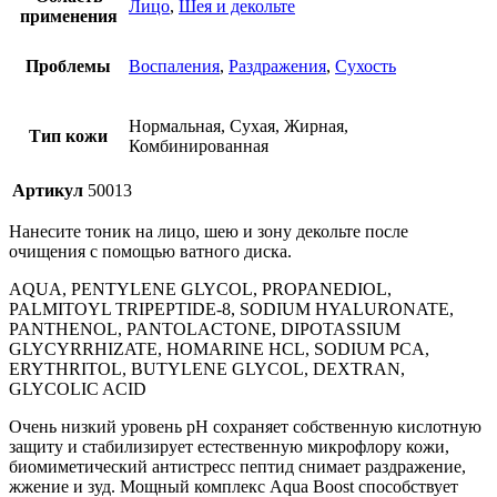
Лицо
,
Шея и декольте
применения
Проблемы
Воспаления
,
Раздражения
,
Сухость
Нормальная, Сухая, Жирная,
Тип кожи
Комбинированная
Артикул
50013
Нанесите тоник на лицо, шею и зону декольте после
очищения с помощью ватного диска.
AQUA, PENTYLENE GLYCOL, PROPANEDIOL,
PALMITOYL TRIPEPTIDE-8, SODIUM HYALURONATE,
PANTHENOL, PANTOLACTONE, DIPOTASSIUM
GLYCYRRHIZATE, HOMARINE HCL, SODIUM PCA,
ERYTHRITOL, BUTYLENE GLYCOL, DEXTRAN,
GLYCOLIC ACID
Очень низкий уровень рН сохраняет собственную кислотную
защиту и стабилизирует естественную микрофлору кожи,
биомиметический антистресс пептид снимает раздражение,
жжение и зуд. Мощный комплекс Аqua Boost способствует