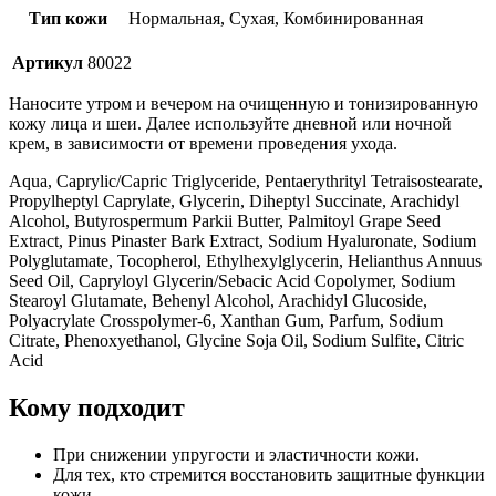
Тип кожи
Нормальная, Сухая, Комбинированная
Артикул
80022
Наносите утром и вечером на очищенную и тонизированную
кожу лица и шеи. Далее используйте дневной или ночной
крем, в зависимости от времени проведения ухода.
Aqua, Caprylic/Capric Triglyceride, Pentaerythrityl Tetraisostearate,
Propylheptyl Caprylate, Glycerin, Diheptyl Succinate, Arachidyl
Alcohol, Butyrospermum Parkii Butter, Palmitoyl Grape Seed
Extract, Pinus Pinaster Bark Extract, Sodium Hyaluronate, Sodium
Polyglutamate, Tocopherol, Ethylhexylglycerin, Helianthus Annuus
Seed Oil, Capryloyl Glycerin/Sebacic Acid Copolymer, Sodium
Stearoyl Glutamate, Behenyl Alcohol, Arachidyl Glucoside,
Polyacrylate Crosspolymer-6, Xanthan Gum, Parfum, Sodium
Citrate, Phenoxyethanol, Glycine Soja Oil, Sodium Sulfite, Citric
Acid
Кому подходит
При снижении упругости и эластичности кожи.
Для тех, кто стремится восстановить защитные функции
кожи.