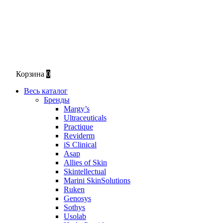
Корзина
0
Весь каталог
Бренды
Margy’s
Ultraceuticals
Practique
Reviderm
iS Clinical
Asap
Allies of Skin
Skintellectual
Marini SkinSolutions
Ruken
Genosys
Sothys
Usolab