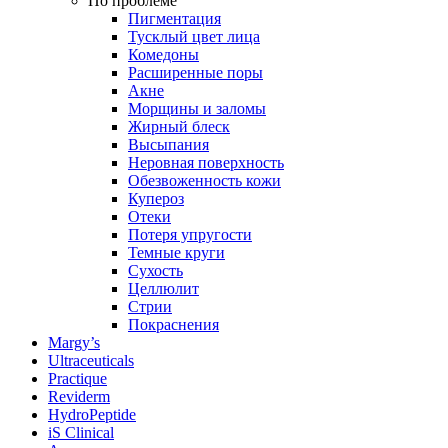
По проблеме
Пигментация
Тусклый цвет лица
Комедоны
Расширенные поры
Акне
Морщины и заломы
Жирный блеск
Высыпания
Неровная поверхность
Обезвоженность кожи
Купероз
Отеки
Потеря упругости
Темные круги
Сухость
Целлюлит
Стрии
Покраснения
Margy’s
Ultraceuticals
Practique
Reviderm
HydroPeptide
iS Clinical