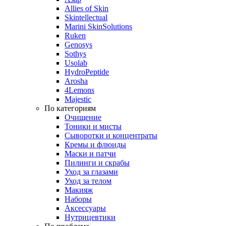
Allies of Skin
Skintellectual
Marini SkinSolutions
Ruken
Genosys
Sothys
Usolab
HydroPeptide
Arosha
4Lemons
Majestic
По категориям
Очищение
Тоники и мисты
Сыворотки и концентраты
Кремы и флюиды
Маски и патчи
Пилинги и скрабы
Уход за глазами
Уход за телом
Макияж
Наборы
Аксессуары
Нутрицевтики