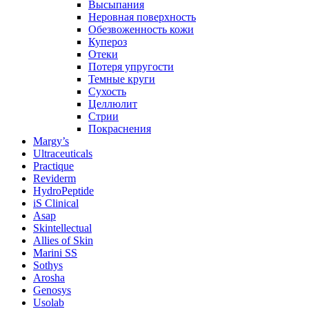
Высыпания
Неровная поверхность
Обезвоженность кожи
Купероз
Отеки
Потеря упругости
Темные круги
Сухость
Целлюлит
Стрии
Покраснения
Margy’s
Ultraceuticals
Practique
Reviderm
HydroPeptide
iS Clinical
Asap
Skintellectual
Allies of Skin
Marini SS
Sothys
Arosha
Genosys
Usolab