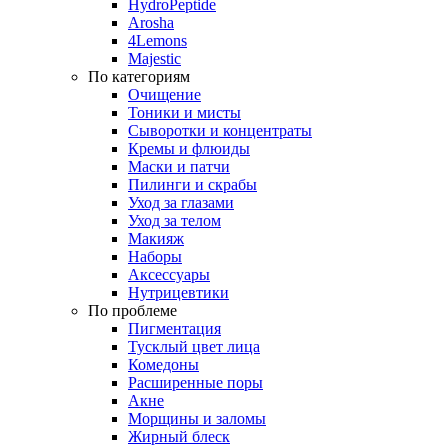
HydroPeptide
Arosha
4Lemons
Majestic
По категориям
Очищение
Тоники и мисты
Сыворотки и концентраты
Кремы и флюиды
Маски и патчи
Пилинги и скрабы
Уход за глазами
Уход за телом
Макияж
Наборы
Аксессуары
Нутрицевтики
По проблеме
Пигментация
Тусклый цвет лица
Комедоны
Расширенные поры
Акне
Морщины и заломы
Жирный блеск