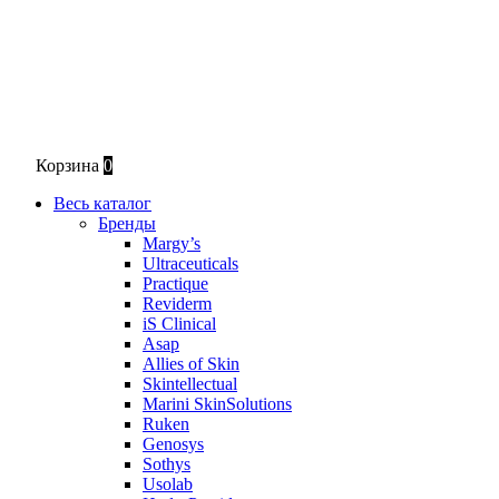
Корзина
0
Весь каталог
Бренды
Margy’s
Ultraceuticals
Practique
Reviderm
iS Clinical
Asap
Allies of Skin
Skintellectual
Marini SkinSolutions
Ruken
Genosys
Sothys
Usolab