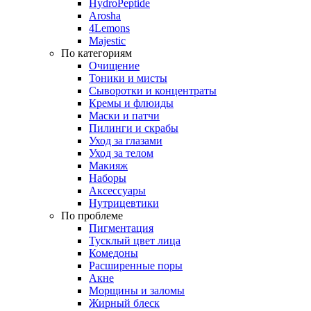
HydroPeptide
Arosha
4Lemons
Majestic
По категориям
Очищение
Тоники и мисты
Сыворотки и концентраты
Кремы и флюиды
Маски и патчи
Пилинги и скрабы
Уход за глазами
Уход за телом
Макияж
Наборы
Аксессуары
Нутрицевтики
По проблеме
Пигментация
Тусклый цвет лица
Комедоны
Расширенные поры
Акне
Морщины и заломы
Жирный блеск