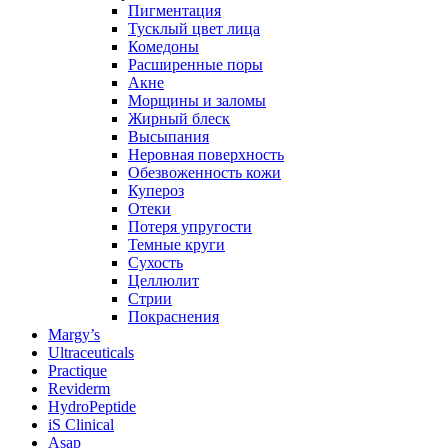
Пигментация
Тусклый цвет лица
Комедоны
Расширенные поры
Акне
Морщины и заломы
Жирный блеск
Высыпания
Неровная поверхность
Обезвоженность кожи
Купероз
Отеки
Потеря упругости
Темные круги
Сухость
Целлюлит
Стрии
Покраснения
Margy’s
Ultraceuticals
Practique
Reviderm
HydroPeptide
iS Clinical
Asap