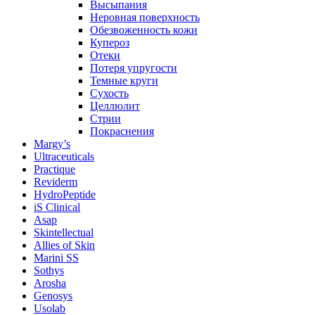
Высыпания
Неровная поверхность
Обезвоженность кожи
Купероз
Отеки
Потеря упругости
Темные круги
Сухость
Целлюлит
Стрии
Покраснения
Margy’s
Ultraceuticals
Practique
Reviderm
HydroPeptide
iS Clinical
Asap
Skintellectual
Allies of Skin
Marini SS
Sothys
Arosha
Genosys
Usolab