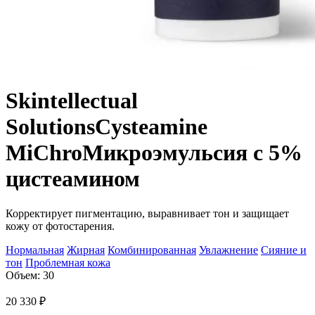
Skintellectual
Solutions
Cysteamine
MiChro
Микроэмульсия с 5%
цистеамином
Корректирует пигментацию, выравнивает тон и защищает
кожу от фотостарения.
Нормальная
Жирная
Комбинированная
Увлажнение
Сияние и
тон
Проблемная кожа
Объем: 30
20 330
₽