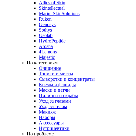
Allies of Skin
Skintellectual
Marini SkinSolutions
Ruken
Genosys
Sothys
Usolab
HydroPeptide
Arosha
4Lemons
Majestic
По категориям
Очищение
Тоники и мисты
Сыворотки и концентраты
Кремы и флюиды
Маски и патчи
Пилинги и скрабы
Уход за глазами
Уход за телом
Макияж
Наборы
Аксессуары
Нутрицевтики
По проблеме