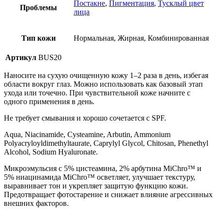
Постакне
,
Пигментация
,
Тусклый цвет
Проблемы
лица
Тип кожи
Нормальная, Жирная, Комбинированная
Артикул
BUS20
Наносите на сухую очищенную кожу 1–2 раза в день, избегая
области вокруг глаз. Можно использовать как базовый этап
ухода или точечно. При чувствительной коже начните с
одного применения в день.
Не требует смывания и хорошо сочетается с SPF.
Aqua, Niacinamide, Cysteamine, Arbutin, Ammonium
Polyacryloyldimethyltaurate, Caprylyl Glycol, Chitosan, Phenethyl
Alcohol, Sodium Hyaluronate.
Микроэмульсия с 5% цистеамина, 2% арбутина MiChro™ и
5% ниацинамида MiChro™ осветляет, улучшает текстуру,
выравнивает тон и укрепляет защитую функцию кожи.
Предотвращает фотостарение и снижает влияние агрессивных
внешних факторов.