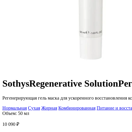
Sothys
Regenerative Solution
Ре
Регенерирующая гель маска для ускоренного восстановления 
Нормальная
Сухая
Жирная
Комбинированная
Питание и восст
Объем: 50 мл
10 090
₽