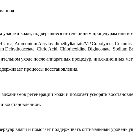
ованная
 на участки кожи, подвергшиеся интенсивным процедурам или в
l Urea, Ammonium Acryloyldimethyltaurate/VP Copolymer, Cucumis Sat
m Dehydroacetate, Citric Acid, Chlorhexidine Digluconate, Sodium Be
вительном уходе после аппаратных процедур, инъекционных мет
ддерживает процессы восстановления.
 механизмов регенерации кожи и помогает ускорять восстановл
 и восстановленной.
зервуар влаги и помогает поддерживать оптимальный уровень у