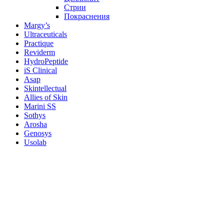
Стрии
Покраснения
Margy’s
Ultraceuticals
Practique
Reviderm
HydroPeptide
iS Clinical
Asap
Skintellectual
Allies of Skin
Marini SS
Sothys
Arosha
Genosys
Usolab