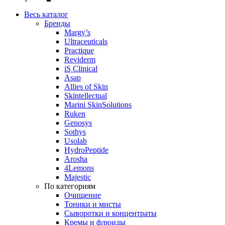
Весь каталог
Бренды
Margy’s
Ultraceuticals
Practique
Reviderm
iS Clinical
Asap
Allies of Skin
Skintellectual
Marini SkinSolutions
Ruken
Genosys
Sothys
Usolab
HydroPeptide
Arosha
4Lemons
Majestic
По категориям
Очищение
Тоники и мисты
Сыворотки и концентраты
Кремы и флюиды