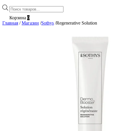
Поиск
товаров
Корзина
0
Главная
/
Магазин
/
Sothys
/
Regenerative Solution