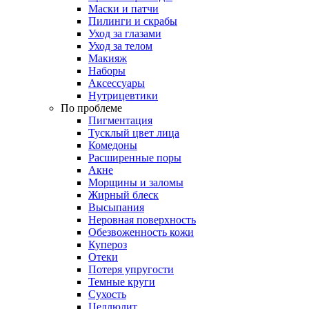
Маски и патчи
Пилинги и скрабы
Уход за глазами
Уход за телом
Макияж
Наборы
Аксессуары
Нутрицевтики
По проблеме
Пигментация
Тусклый цвет лица
Комедоны
Расширенные поры
Акне
Морщины и заломы
Жирный блеск
Высыпания
Неровная поверхность
Обезвоженность кожи
Купероз
Отеки
Потеря упругости
Темные круги
Сухость
Целлюлит