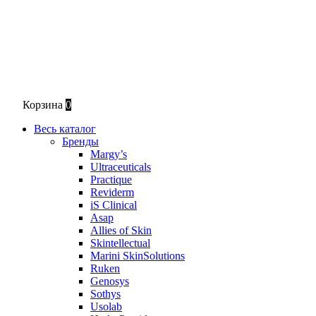
Корзина
0
Весь каталог
Бренды
Margy’s
Ultraceuticals
Practique
Reviderm
iS Clinical
Asap
Allies of Skin
Skintellectual
Marini SkinSolutions
Ruken
Genosys
Sothys
Usolab