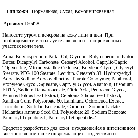
Тип кожи
Нормальная, Сухая, Комбинированная
Артикул
160458
Наносите утром и вечером на кожу лица и шеи. При
необходимости используйте локально на поврежденных
участках кожи тела.
Aqua, Butyrospermum Parkii Oil, Glycerin, Butyrospermum Parkii
Butter, Dicaprylyl Carbonate, Cetearyl Alcohol, Caprylic/Capric
Triglyceride, Microcrystalline Cellulose, Butylene Glycol, Glyceryl
Stearate, PEG-100 Stearate, Lecithin, Ceteareth-33, Hydroxyethyl
Acrylate/Sodium Acryloyldimethyl Taurate Copolymer, Panthenol,
Propylene Glycol, Squalane, Caprylyl Glycol, Allantoin, Disodium
EDTA, Sodium Dehydroacetate, Citric Acid, Pentylene Glycol,
Peumus Boldus Leaf Extract, Ceratonia Siliqua Seed Extract,
Xanthan Gum, Polysorbate 60, Laminaria Ochroleuca Extract,
Tocopherol, Sorbitan Isostearate, Carbomer, Sodium Lactate,
Helianthus Annuus Seed Oil, Polysorbate 20, Sodium Benzoate,
Palmitoyl Tripeptide-1, Palmitoyl Tetrapeptide-7
Средство разработано для кожи, нуждающейся в интенсивном
восстановлении после повреждающих воздействий и