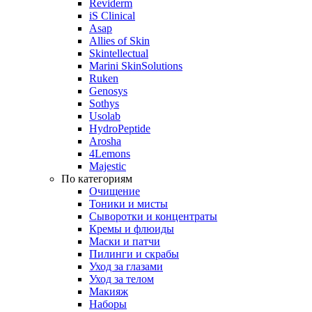
Reviderm
iS Clinical
Asap
Allies of Skin
Skintellectual
Marini SkinSolutions
Ruken
Genosys
Sothys
Usolab
HydroPeptide
Arosha
4Lemons
Majestic
По категориям
Очищение
Тоники и мисты
Сыворотки и концентраты
Кремы и флюиды
Маски и патчи
Пилинги и скрабы
Уход за глазами
Уход за телом
Макияж
Наборы