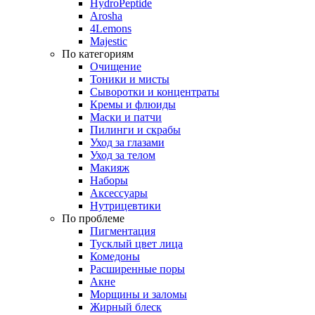
HydroPeptide
Arosha
4Lemons
Majestic
По категориям
Очищение
Тоники и мисты
Сыворотки и концентраты
Кремы и флюиды
Маски и патчи
Пилинги и скрабы
Уход за глазами
Уход за телом
Макияж
Наборы
Аксессуары
Нутрицевтики
По проблеме
Пигментация
Тусклый цвет лица
Комедоны
Расширенные поры
Акне
Морщины и заломы
Жирный блеск