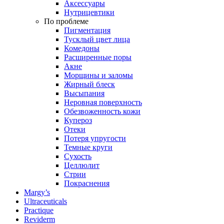
Аксессуары
Нутрицевтики
По проблеме
Пигментация
Тусклый цвет лица
Комедоны
Расширенные поры
Акне
Морщины и заломы
Жирный блеск
Высыпания
Неровная поверхность
Обезвоженность кожи
Купероз
Отеки
Потеря упругости
Темные круги
Сухость
Целлюлит
Стрии
Покраснения
Margy’s
Ultraceuticals
Practique
Reviderm