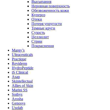
Высыпания
Неровная поверхность
Обезвоженность кожи
Купероз
Отеки
Потеря упругости
Темные круги
Сухость
Целлюлит
Стрии
Покраснения
Margy’s
Ultraceuticals
Practique
Reviderm
HydroPeptide
iS Clinical
Asap
Skintellectual
Allies of Skin
Marini SS
Sothys
Arosha
Genosys
Usolab